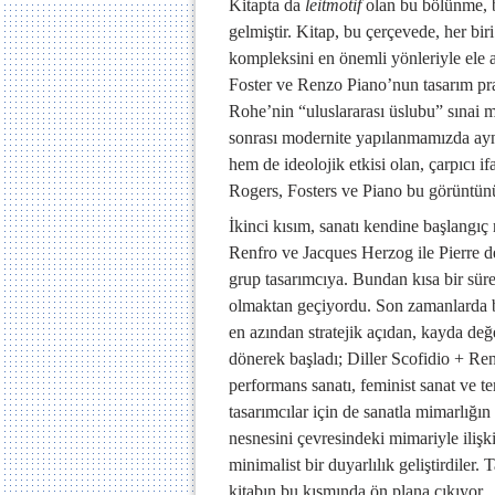
Kitapta da
leitmotif
olan bu bölünme, b
gelmiştir. Kitap, bu çerçevede, her bir
kompleksini en önemli yönleriyle ele 
Foster ve Renzo Piano’nun tasarım pra
Rohe’nin “uluslararası üslubu” sınai m
sonrası modernite yapılanmamızda ayn
hem de ideolojik etkisi olan, çarpıcı 
Rogers, Fosters ve Piano bu görüntünün
İkinci kısım, sanatı kendine başlangıç
Renfro ve Jacques Herzog ile Pierre 
grup tasarımcıya. Bundan kısa bir sür
olmaktan geçiyordu. Son zamanlarda bu
en azından stratejik açıdan, kayda de
dönerek başladı; Diller Scofidio + Renf
performans sanatı, feminist sanat ve t
tasarımcılar için de sanatla mimarlığın 
nesnesini çevresindeki mimariyle ilişk
minimalist bir duyarlılık geliştirdiler
kitabın bu kısmında ön plana çıkıyor.