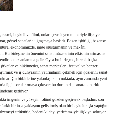
çı, resmi, heykeli ve filmi, onları çevreleyen mimariyle ilişkiye
mar, görsel sanatlarla uğraşmaya başladı. Bazen işbirliği, bazense
 kültürel ekonomimizde, imge oluşturmanın ve mekânı
di. Bu birleşmenin önemini sanat müzelerinin etkisinin artmasına
endirmemiz anlamına gelir. Oysa bu birleşme, birçok başka
şirketler ve hükümetler, sanat merkezleri, festival ve benzeri
laştırmak ve iş dünyasının yatırımlarını çekmek için gözlerini sanat-
 mimarlığın birbirlerine yakınlaştıkları noktada, aynı zamanda yeni
rla ilgili sorular ortaya çıkıyor; bu durum da, sanat-mimarlık
gündeme getiriyor.
kta imgenin ve yüzeyin rolünü gözden geçirerek başladım; son
farklı bir inşa yaklaşımı geliştirmiş olan bir heykeltıraşla yaptığım
zemeyi strüktürle, bedeni/kütleyi yerle/araziyle ilişkiye sokuyor.