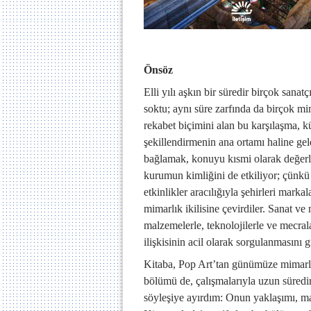
Önsöz
Elli yılı aşkın bir süredir birçok sanat
soktu; aynı süre zarfında da birçok mi
rekabet biçimini alan bu karşılaşma,
şekillendirmenin ana ortamı haline gel
bağlamak, konuyu kısmi olarak değerl
kurumun kimliğini de etkiliyor; çünkü 
etkinlikler aracılığıyla şehirleri marka
mimarlık ikilisine çevirdiler. Sanat ve
malzemelerle, teknolojilerle ve mecrala
ilişkisinin acil olarak sorgulanmasını 
Kitaba, Pop Art’tan günümüze mimarlı
bölümü de, çalışmalarıyla uzun süredir 
söyleşiye ayırdım: Onun yaklaşımı, mal