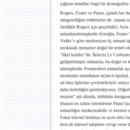
çağının kendine özgü bir ikonografisi 
Rogers, Foster ve Piano, (şimdi her 
simgeselliğini reddetseler de, zaman za
özellikle Rogers için geçerlidir). Ayn
anlamlandırmışlardır (örneğin, Foster’
Vidler’e göre modernizm üç mimari tipo
neoklasik mimariye doğal bir temel olu
“ilkel kulübe”dir. İkincisi Le Corbusie
geliştirilmiştir; mimarlar, bu doğal v
işlemişlerdir. Postmodern mimarlık aç
tarafından tanımlanan üçüncü tipoloji,
ait bina tiplerine çevirmeleriyle ortaya
daha belirdiğini gözlemliyoruz. Diğerle
tasarım” adı altında, kültürün damgası
(bunun en rafine örneklerine Piano’da r
mimarlığın merkezindedir ve kentsel o
Fakat küresel üslubun en ayırt edici ö
hem de küresel taleplere cevap verse d