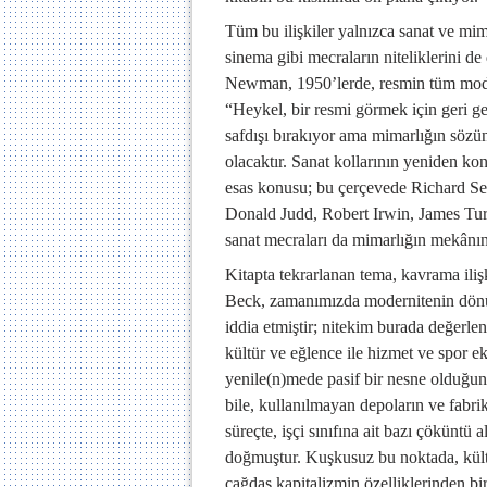
Tüm bu ilişkiler yalnızca sanat ve mim
sinema gibi mecraların niteliklerini d
Newman, 1950’lerde, resmin tüm modern
“Heykel, bir resmi görmek için geri geri
safdışı bırakıyor ama mimarlığın sözü
olacaktır. Sanat kollarının yeniden ko
esas konusu; bu çerçevede Richard Ser
Donald Judd, Robert Irwin, James Turrel
sanat mecraları da mimarlığın mekânı
Kitapta tekrarlanan tema, kavrama ili
Beck, zamanımızda modernitenin dönüşlü
iddia etmiştir; nitekim burada değerlen
kültür ve eğlence ile hizmet ve spor e
yenile(n)mede pasif bir nesne olduğun
bile, kullanılmayan depoların ve fabr
süreçte, işçi sınıfına ait bazı çöküntü
doğmuştur. Kuşkusuz bu noktada, kültü
çağdaş kapitalizmin özelliklerinden bi