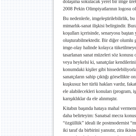
dolaşıma sokulacak yerel bir imge ür
2008 Pekin Olimpiyatlarının logosu ola
Bu nedenlerle, imgeleştirilebilirlik, bu
mimarlık-sanat ilişkisi belirgindir. Bu
koşulları içerisinde, senaryosu başta
oluşturabilmektedir. Bir diğer olumlu g
imge-olay halinde kolayca tüketilmeye 
tasarlanan sanat müzeleri söz konusu ol
veya heykelsi ki, sanatçılar kendilerin
konumdaki kişiler gibi hissedebiliyorla
sanatçıların sahip çıktığı görsellikte 
kuşkusuz her türlü hakları vardır, fak
ele alabilecekleri konuları (program, iş
karışıklıklar da ele alınmıştır.
Kitabın başında hataya mahal vermemek
daha belirteyim: Sanatsal mecra konu
“özgüllük” ideali ile postmodernist “me
iki taraf da birbirini yansıtır, zira ik