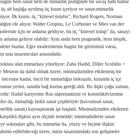
ugün hem sanat hem de mimarlık pratiğinde bir savaş hattı haline
i üç alt başlığa ayrılmış üç kısım içeriyor ve sanat-mimarlık
alıyor. İlk kısım, üç “küresel üslubu”, Richard Rogers, Norman
tiğini ele alıyor. Walter Gropius, Le Corbusier ve Mies van der
odernite için ne anlama geldiyse, bu üç “küresel üslup” da, sanayi
ı anlama geliyor olabilir: Aynı anda hem pragmatik, hem ütopik,
ifadeler bunlar. Eğer modernitenin bugün bir görüntüsü varsa,
 usta tasarımcıları arasındadır.
 noktası alan mimarlara yöneliyor: Zaha Hadid, Diller Scofidio +
de Meuron da dahil olmak üzere, minimalizmden etkilenmiş bir
e öncesine kadar, öncü bir mimarlığın önkoşulu, kuramla iç içe
nun yerini, sanatla bağ kurma gereği aldı. Bu ilişki çoğu zaman,
ğerdir: Hadid kariyerine Rus süprematizmi ve konstrüktivizmine
ro da, mimarlığı farklı sanat çeşitleriyle (kavramsal sanat,
emellük sanatı) kaynaştırarak işe başladı. Minimalizmden etkilenen
karşılıklı ilişkisi aynı ölçüde temeldir; minimalistlerin sanat
iye sokmaları gibi, bu mimarlar da, yüzey ve biçime ilişkin
. Tahmin edilebileceği üzere, müze tasarımındaki son gelişmeler