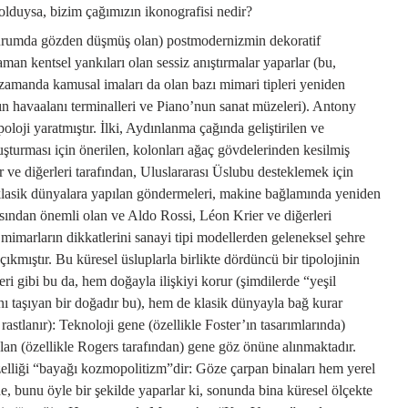
olduysa, bizim çağımızın ikonografisi nedir?
durumda gözden düşmüş olan) postmodernizmin dekoratif
man kentsel yankıları olan sessiz anıştırmalar yaparlar (bu,
ı zamanda kamusal imaları da olan bazı mimari tipleri yeniden
ın havaalanı terminalleri ve Piano’nun sanat müzeleri). Antony
loji yaratmıştır. İlki, Aydınlanma çağında geliştirilen ve
şturması için önerilen, kolonları ağaç gövdelerinden kesilmiş
r ve diğerleri tarafından, Uluslararası Üslubu desteklemek için
e klasik dünyalara yapılan göndermeleri, makine bağlamında yeniden
ısından önemli olan ve Aldo Rossi, Léon Krier ve diğerleri
 mimarların dikkatlerini sanayi tipi modellerden geleneksel şehre
 çıkmıştır. Bu küresel üsluplarla birlikte dördüncü bir tipolojinin
ri gibi bu da, hem doğayla ilişkiyi korur (şimdilerde “yeşil
nı taşıyan bir doğadır bu), hem de klasik dünyayla bağ kurar
astlanır): Teknoloji gene (özellikle Foster’ın tasarımlarında)
lan (özellikle Rogers tarafından) gene göz önüne alınmaktadır.
zelliği “bayağı kozmopolitizm”dir: Göze çarpan binaları hem yerel
e, bunu öyle bir şekilde yaparlar ki, sonunda bina küresel ölçekte