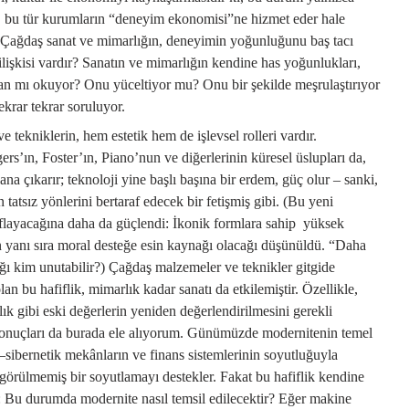
l, bu tür kurumların “deneyim ekonomisi”ne hizmet eder hale
r. Çağdaş sanat ve mimarlığın, deneyimin yoğunluğunu baş tacı
 ilişkisi vardır? Sanatın ve mimarlığın kendine has yoğunlukları,
n mı okuyor? Onu yüceltiyor mu? Onu bir şekilde meşrulaştırıyor
krar tekrar soruluyor.
 tekniklerin, hem estetik hem de işlevsel rolleri vardır.
rs’ın, Foster’ın, Piano’nun ve diğerlerinin küresel üslupları da,
ana çıkarır; teknoloji yine başlı başına bir erdem, güç olur – sanki,
tatsız yönlerini bertaraf edecek bir fetişmiş gibi. (Bu yeni
ayıflayacağına daha da güçlendi: İkonik formlara sahip yüksek
in yanı sıra moral desteğe esin kaynağı olacağı düşünüldü. “Daha
ığı kim unutabilir?) Çağdaş malzemeler ve teknikler gitgide
olan bu hafiflik, mimarlık kadar sanatı da etkilemiştir. Özellikle,
ık gibi eski değerlerin yeniden değerlendirilmesini gerekli
ğı sonuçları da burada ele alıyorum. Günümüzde modernitenin temel
 –sibernetik mekânların ve finans sistemlerinin soyutluğuyla
örülmemiş bir soyutlamayı destekler. Fakat bu hafiflik kendine
r: Bu durumda modernite nasıl temsil edilecektir? Eğer makine