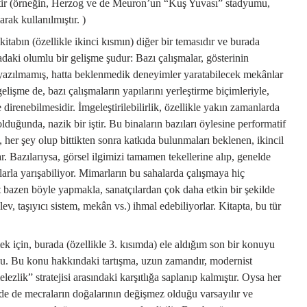
etir (örneğin, Herzog ve de Meuron’un “Kuş Yuvası” stadyumu,
rak kullanılmıştır. )
 kitabın (özellikle ikinci kısmın) diğer bir temasıdır ve burada
radaki olumlu bir gelişme şudur: Bazı çalışmalar, gösterinin
n yazılmamış, hatta beklenmedik deneyimler yaratabilecek mekânlar
elişme de, bazı çalışmaların yapılarını yerleştirme biçimleriyle,
direnebilmesidir. İmgeleştirilebilirlik, özellikle yakın zamanlarda
duğunda, nazik bir iştir. Bu binaların bazıları öylesine performatif
i, her şey olup bittikten sonra katkıda bulunmaları beklenen, ikincil
r. Bazılarıysa, görsel ilgimizi tamamen tekellerine alıp, genelde
onlarla yarışabiliyor. Mimarların bu sahalarda çalışmaya hiç
at bazen böyle yapmakla, sanatçılardan çok daha etkin bir şekilde
lev, taşıyıcı sistem, mekân vs.) ihmal edebiliyorlar. Kitapta, bu tür
 için, burada (özellikle 3. kısımda) ele aldığım son bir konuyu
su. Bu konu hakkındaki tartışma, uzun zamandır, modernist
lezlik” stratejisi arasındaki karşıtlığa saplanıp kalmıştır. Oysa her
isinde de mecraların doğalarının değişmez olduğu varsayılır ve