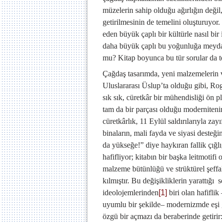
müzelerin sahip olduğu ağırlığın deği
getirilmesinin de temelini oluşturuyo
eden büyük çaplı bir kültürle nasıl bir
daha büyük çaplı bu yoğunluğa meyda
mu? Kitap boyunca bu tür sorular da te
Çağdaş tasarımda, yeni malzemelerin ve
Uluslararası Üslup’ta olduğu gibi, Roge
sık sık, cüretkâr bir mühendisliği ön pl
tam da bir parçası olduğu modernitenin 
cüretkârlık, 11 Eylül saldırılarıyla z
binaların, mali fayda ve siyasi desteğ
da yükseğe!” diye haykıran fallik çığl
hafifliyor; kitabın bir başka leitmotifi 
malzeme bütünlüğü ve strüktürel şeffal
kılmıştır. Bu değişikliklerin yarattı
ideolojemlerinden
[1]
biri olan hafiflik
uyumlu bir şekilde– modernizmde eşi g
özgü bir açmazı da beraberinde getiri