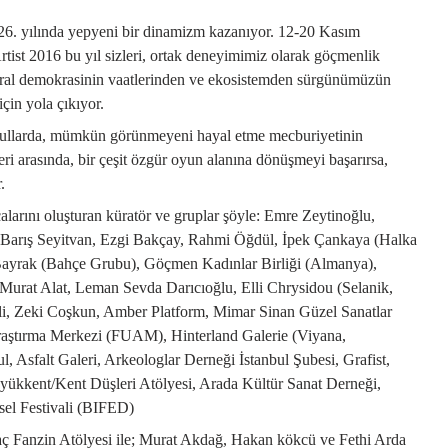
 26. yılında yepyeni bir dinamizm kazanıyor. 12-20 Kasım
rtist 2016 bu yıl sizleri, ortak deneyimimiz olarak göçmenlik
eral demokrasinin vaatlerinden ve ekosistemden sürgünümüzün
çin yola çıkıyor.
ullarda, mümkün görünmeyeni hayal etme mecburiyetinin
eri arasında, bir çeşit özgür oyun alanına dönüşmeyi başarırsa,
or.
alarını oluşturan küratör ve gruplar şöyle: Emre Zeytinoğlu,
Barış Seyitvan, Ezgi Bakçay, Rahmi Öğdül, İpek Çankaya (Halka
 Bayrak (Bahçe Grubu), Göçmen Kadınlar Birliği (Almanya),
urat Alat, Leman Sevda Darıcıoğlu, Elli Chrysidou (Selanik,
i, Zeki Coşkun, Amber Platform, Mimar Sinan Güzel Sanatlar
raştırma Merkezi (FUAM), Hinterland Galerie (Viyana,
 Asfalt Galeri, Arkeologlar Derneği İstanbul Şubesi, Grafist,
kkent/Kent Düşleri Atölyesi, Arada Kültür Sanat Derneği,
sel Festivali (BIFED)
aç Fanzin Atölyesi ile; Murat Akdağ, Hakan kökcü ve Fethi Arda