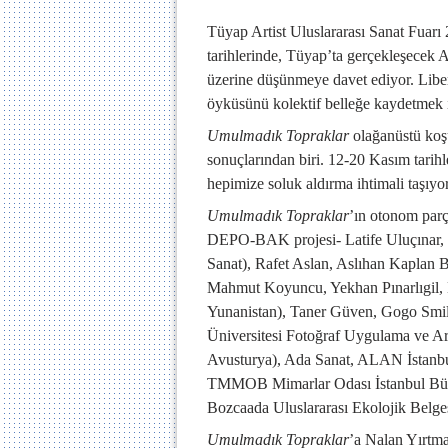
Tüyap Artist Uluslararası Sanat Fuarı
tarihlerinde, Tüyap’ta gerçekleşecek A
üzerine düşünmeye davet ediyor. Lib
öyküsünü kolektif belleğe kaydetmek i
Umulmadık Topraklar
olağanüstü koş
sonuçlarından biri. 12-20 Kasım tarihl
hepimize soluk aldırma ihtimali taşıy
Umulmadık Topraklar
’ın otonom parç
DEPO-BAK projesi- Latife Uluçınar, 
Sanat), Rafet Aslan, Aslıhan Kaplan
Mahmut Koyuncu, Yekhan Pınarlıgil, M
Yunanistan), Taner Güven, Gogo Smil
Üniversitesi Fotoğraf Uygulama ve A
Avusturya), Ada Sanat, ALAN İstanbul,
TMMOB Mimarlar Odası İstanbul Büyü
Bozcaada Uluslararası Ekolojik Belge
Umulmadık Topraklar
’a Nalan Yırtm