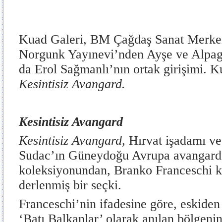
Kuad Galeri, BM Çağdaş Sanat Merke
Norgunk Yayınevi’nden Ayşe ve Alpagu
da Erol Sağmanlı’nın ortak girişimi. Ku
Kesintisiz Avangard.
Kesintisiz Avangard
Kesintisiz Avangard
, Hırvat işadamı v
Sudac’ın Güneydoğu Avrupa avangard s
koleksiyonundan, Branko Franceschi k
derlenmiş bir seçki.
Franceschi’nin ifadesine göre, eskide
‘Batı Balkanlar’ olarak anılan bölgenin,