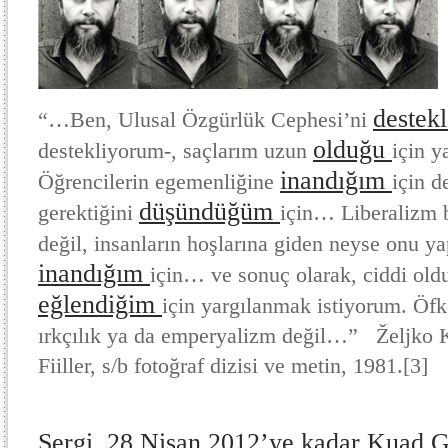
destek
“…Ben, Ulusal Özgürlük Cephesi’ni
olduğu
destekliyorum-, saçlarım uzun
için 
inandığım
Öğrencilerin egemenliğine
için d
düşündüğüm
gerektiğini
için… Liberalizm b
değil, insanların hoşlarına giden neyse onu y
inandığım
için… ve sonuç olarak, ciddi old
eğlendiğim
için yargılanmak istiyorum. Öf
ırkçılık ya da emperyalizm değil…”
Željko 
Fiiller, s/b fotoğraf dizisi ve metin, 1981.
[3]
Sergi, 28 Nisan 2012’ye kadar Kuad Gal