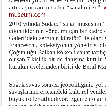
izlenebiliyor. İnternet sitesinin başlığı
artık aynı zamanda bir “sanal müze”:
museum.com
2010 yılında Sudac, “sanal müzesinin”
etkinliklerinin yönetimi için bir kadro
Galeri’deki serginin küratörü de olan, 
Franceschi, koleksiyonun yöneticisi ol
Çoğunluğu Balkan kökenli sanat tarihçi
oluşan 7 kişilik bir de danışma kurulu 
kurulun üyelerinden birisi de Beral Ma
Soğuk savaş sonrası jeopolitiğinin yol 
savaşlarının ertesindeki kültürel yenil
büyük roller atfediliyor. Egemen olan k
sanatın çağdaşlaştırılmasının, gerekse