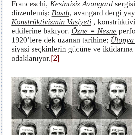
Franceschi,
Kesintisiz Avangard
sergis
düzenlemiş:
Basılı,
avangard dergi yayı
Konstrüktivizmin Vasiyeti
,
konstrüktivi
etkilerine bakıyor.
Özne = Nesne
perf
1920’lere dek uzanan tarihine;
Ütopya
siyasi seçkinlerin gücüne ve iktidarına
[2]
odaklanıyor.