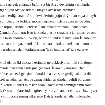
ında gerçek anlamda bağımsız bir Arap devletinin varlığından
lığı büyük ölçüde İkinci Dünya Savaşı’nın ardından
 sona erdiği sırada Arap devletlerinin çoğu doğrudan veya dolaylı
ydi. Bununla birlikte, modernleşmenin izleri yüzeysel de olsa,
rap topraklarında, gerekse Osmanlılar tarafından idare edilen
ğlamda, Arapların Batı tarzında plastik sanatlarla tanışması ve onu
 tarihlendirilebilir – bu, benzer nitelikli faaliyetlerin İstanbul’da
i sanat tarihi yazımında İslam sanatı olarak tanımlanan alanın da
 neredeyse İslam toplumlarının ‘Batı tarzı sanat’ icra etmeye
mel olarak iki mecra üzerinden gerçekleşiyordu: ilki sömürgeci
smanlı idaresinin asrileşme çabaları. İslam diyarlarının Batı
l ve sanatsal gelişimin duraklama evresine girdiği sıklıkla dile
sel sanatlar, sanatçı ve zanaatkârlar tarafından belirli bir utanç
ları kendi kültürel miraslarından uzaklaşarak sömürgecinin sanat
i, Osmanlı idaresinden görece yakın zamanda çıkmış ve hızla yarı-
kisinin içine girmiş ülkelerde Batı tarzında sanatla ilgilenenler
ı.