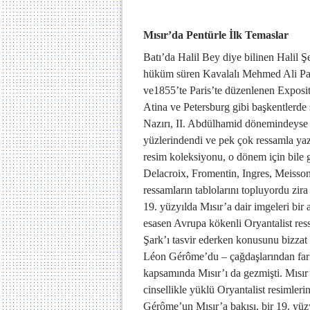
Mısır’da Pentürle İlk Temaslar
Batı’da Halil Bey diye bilinen Halil 
hüküm süren Kavalalı Mehmed Ali Paşa
ve1855’te Paris’te düzenlenen Exposit
Atina ve Petersburg gibi başkentlerde 
Nazırı, II. Abdülhamid dönemindeyse A
yüzlerindendi ve pek çok ressamla ya
resim koleksiyonu, o dönem için bile 
Delacroix, Fromentin, Ingres, Meisso
ressamların tablolarını topluyordu zira
19. yüzyılda Mısır’a dair imgeleri bir 
esasen Avrupa kökenli Oryantalist res
Şark’ı tasvir ederken konusunu bizzat
Léon Gérôme’du – çağdaşlarından fark
kapsamında Mısır’ı da gezmişti. Mısır’d
cinsellikle yüklü Oryantalist resimleri
Gérôme’un Mısır’a bakışı, bir 19. yüzy