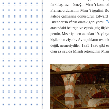
farklılaşmaz – örneğin Mısır’ı konu e
Fransız ordularının Mısır’i işgalini, 
galebe çalmasına dönüştürür. Edward 
İskender’in vârisi olarak görüyordu.
[3
arasındaki belirgin ve eşitsiz güç ilişk
pentür, Mısır için en azından 19. yüzyı
kişilerden ziyade, Avrupalıların resim
değil, nesnesiydiler. 1835-1836 gibi e
olan az sayıda Mısırlı öğrencinin Mısır