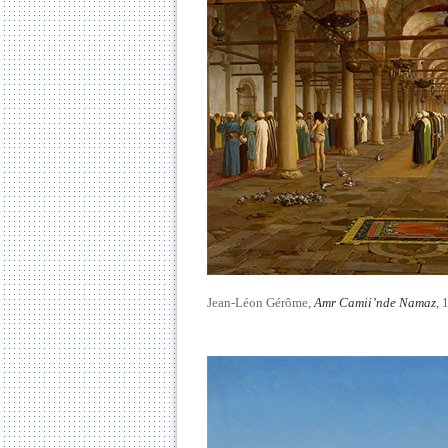
Jean-Léon Gérôme,
Amr Camii’nde Namaz
, 