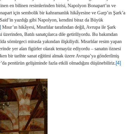
dinen en bilinen resimlerinden birisi, Napolyon Bonapart’ın ve
Bonapart için sembolik bir kahramanlık hikâyesine ve Garp’ın Şark’a
Said’in yazdığı gibi Napolyon, kendini biraz da Büyük
]
Mısır’ın hikâyesi, Mısırlılar tarafından değil, Avrupa ile Şark
isi üzerinden, Batılı sanatçılarca dile getiriliyordu. Bu bakımdan
lda sömürgeci mirasla yakından ilişkiliydi. Mısırlılar resim yapan
lerinde yer alan figürler olarak temayüz ediyordu – sanatın öznesi
rken bir tarihte sanat eğitimi almak üzere Avrupa’ya gönderilmiş
’da pentürün gelişiminde fazla etkili olmadığını düşünebiliriz.
[4]