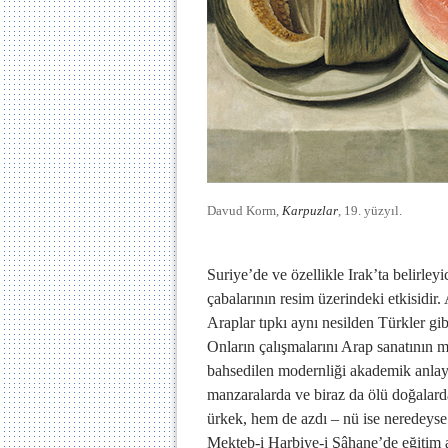
Davud Korm,
Karpuzlar
, 19. yüzyıl.
Suriye’de ve özellikle Irak’ta belirley
çabalarının resim üzerindeki etkisidir
Araplar tıpkı aynı nesilden Türkler gib
Onların çalışmalarını Arap sanatının 
bahsedilen modernliği akademik anlayı
manzaralarda ve biraz da ölü doğalarday
ürkek, hem de azdı – nü ise neredeyse 
Mekteb-i Harbiye-i Şâhane’de eğitim a