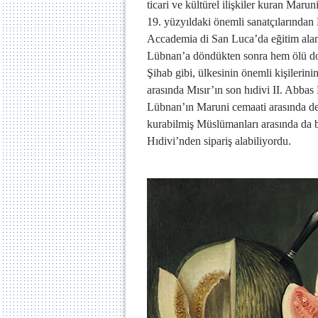
ticari ve kültürel ilişkiler kuran Mar
19. yüzyıldaki önemli sanatçılarınd
Accademia di San Luca’da eğitim alan 
Lübnan’a döndükten sonra hem ölü doğ
Şihab gibi, ülkesinin önemli kişilerini
arasında Mısır’ın son hıdivi II. Abba
Lübnan’ın Maruni cemaati arasında değ
kurabilmiş Müslümanları arasında da b
Hıdivi’nden sipariş alabiliyordu.