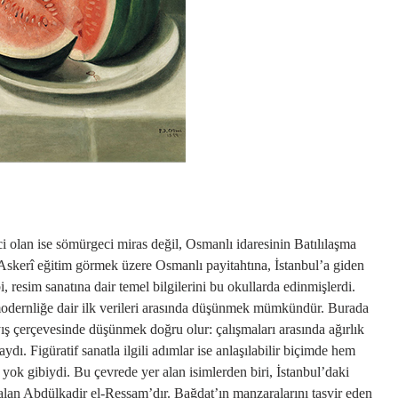
ici olan ise sömürgeci miras değil, Osmanlı idaresinin Batılılaşma
. Askerî eğitim görmek üzere Osmanlı payitahtına, İstanbul’a giden
i, resim sanatına dair temel bilgilerini bu okullarda edinmişlerdi.
modernliğe dair ilk verileri arasında düşünmek mümkündür. Burada
ş çerçevesinde düşünmek doğru olur: çalışmaları arasında ağırlık
dı. Figüratif sanatla ilgili adımlar ise anlaşılabilir biçimde hem
yok gibiydi. Bu çevrede yer alan isimlerden biri, İstanbul’daki
lan Abdülkadir el-Ressam’dır. Bağdat’ın manzaralarını tasvir eden