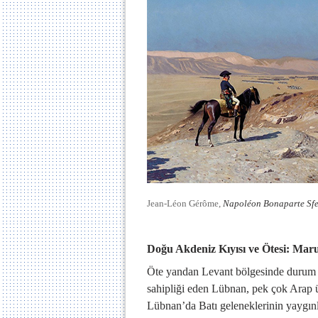
Jean-Léon Gérôme,
Napoléon Bonaparte Sfe
Doğu Akdeniz Kıyısı ve Ötesi: Maru
Öte yandan Levant bölgesinde durum fa
sahipliği eden Lübnan, pek çok Arap ü
Lübnan’da Batı geleneklerinin yaygınl