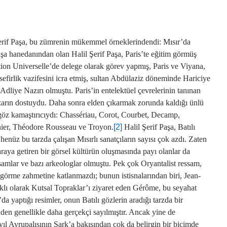
Şerif Paşa, bu zümrenin mükemmel örneklerindendi: Mısır’da
 hanedanından olan Halil Şerif Paşa, Paris’te eğitim görmüş
ion Universelle’de delege olarak görev yapmış, Paris ve Viyana,
sefirlik vazifesini icra etmiş, sultan Abdülaziz döneminde Hariciye
dliye Nazırı olmuştu. Paris’in entelektüel çevrelerinin tanınan
zarın dostuydu. Daha sonra elden çıkarmak zorunda kaldığı ünlü
göz kamaştırıcıydı: Chassériau, Corot, Courbet, Decamp,
nier, Théodore Rousseau ve Troyon.
[2]
Halil Şerif Paşa, Batılı
 henüz bu tarzda çalışan Mısırlı sanatçıların sayısı çok azdı. Zaten
araya getiren bir görsel kültürün oluşmasında payı olanlar da
samlar ve bazı arkeologlar olmuştu. Pek çok Oryantalist ressam,
 görme zahmetine katlanmazdı; bunun istisnalarından biri, Jean-
lı olarak Kutsal Topraklar’ı ziyaret eden Gérôme, bu seyahat
a yaptığı resimler, onun Batılı gözlerin aradığı tarzda bir
nden genellikle daha gerçekçi sayılmıştır. Ancak yine de
ıl Avrupalısının Şark’a bakışından çok da belirgin bir biçimde