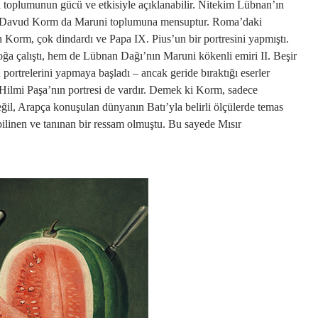
uni toplumunun gücü ve etkisiyle açıklanabilir. Nitekim Lübnan’ın
an Davud Korm da Maruni toplumuna mensuptur. Roma’daki
Korm, çok dindardı ve Papa IX. Pius’un bir portresini yapmıştı.
a çalıştı, hem de Lübnan Dağı’nın Maruni kökenli emiri II. Beşir
n portrelerini yapmaya başladı – ancak geride bıraktığı eserler
s Hilmi Paşa’nın portresi de vardır. Demek ki Korm, sadece
il, Arapça konuşulan dünyanın Batı’yla belirli ölçülerde temas
ilinen ve tanınan bir ressam olmuştu. Bu sayede Mısır