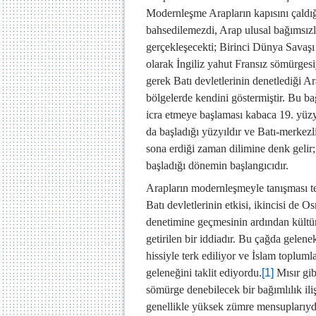
Modernleşme Arapların kapısını çaldığ
bahsedilemezdi, Arap ulusal bağımsız
gerçekleşecekti; Birinci Dünya Savaşı
olarak İngiliz yahut Fransız sömürgesi
gerek Batı devletlerinin denetlediği A
bölgelerde kendini göstermiştir. Bu ba
icra etmeye başlaması kabaca 19. yüzyıla
da başladığı yüzyıldır ve Batı-merkezl
sona erdiği zaman dilimine denk gelir;
başladığı dönemin başlangıcıdır.
Arapların modernleşmeyle tanışması te
Batı devletlerinin etkisi, ikincisi de O
denetimine geçmesinin ardından kültüre
getirilen bir iddiadır. Bu çağda gelenek
hissiyle terk ediliyor ve İslam toplum
geleneğini taklit ediyordu.
[1]
Mısır gib
sömürge denebilecek bir bağımlılık iliş
genellikle yüksek zümre mensuplarıyd