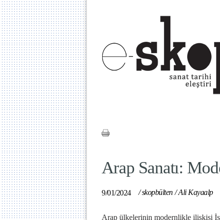
Arap Sanatı: Mod
/
skopbülten
/
Ali Kayaalp
9/01/2024
Arap ülkelerinin modernlikle ilişkisi 