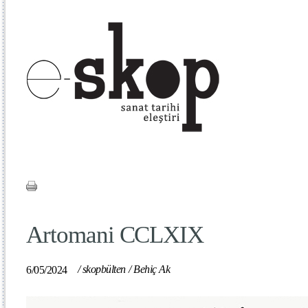
Artomani CCLXIX
/
skopbülten
/
Behiç Ak
6/05/2024