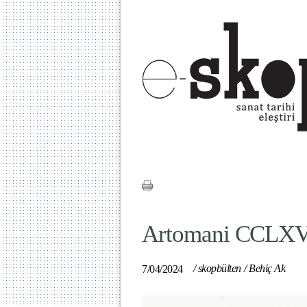
Artomani CCLXV
/
skopbülten
/
Behiç Ak
7/04/2024