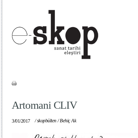
Artomani CLIV
/
skopbülten
/
Behiç Ak
3/01/2017