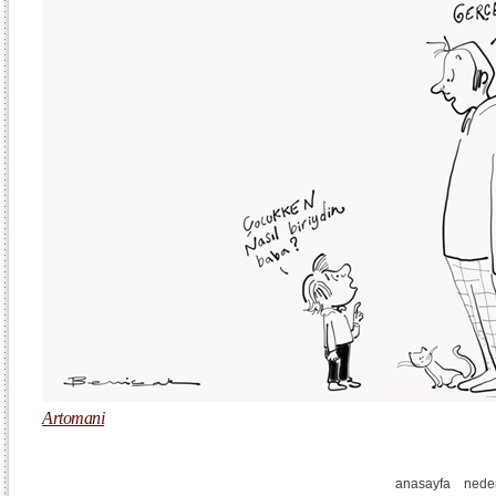
Artomani
anasayfa
nede