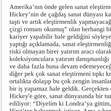
Amerika’nın önde gelen sanat eleştir
Hickey’nin de çağdaş sanat dünyası ka
taştı ve artık eleştirmenlik yapmayaca
çizgi romanı okumuş” olan herhangi bi
kariyer yapabilir hale geldiğini söyle
yaptığı açıklamada, sanat eleştirmenliği
riski olmayan birer yatırım aracı olar
koleksiyonculara yatırım danışmanlığ
ve daha fazla buna devam edemeyeceğin
diğer pek çok sanat eleştirmeni tıpkı k
ortalıkta dolaşıp bu çok zengin insanl
bir iş yapamaz hale geldik. Gerçekten
Hickey'e göre, sanat dünyasında bir tur
ediliyor: “Diyelim ki Londra’ya gitti
Hirst’ten bahsetmek istiyor. Ama o ben