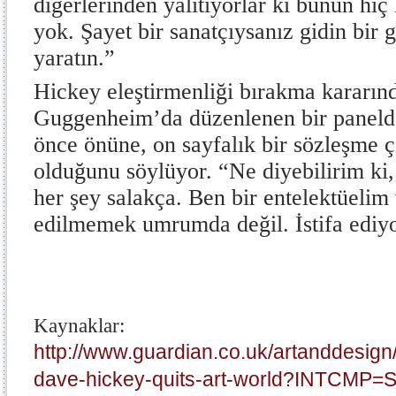
diğerlerinden yalıtıyorlar ki bunun hiç
yok. Şayet bir sanatçıysanız gidin bir 
yaratın.”
Hickey eleştirmenliği bırakma kararı
Guggenheim’da düzenlenen bir panel
önce önüne, on sayfalık bir sözleşme çı
olduğunu söylüyor. “Ne diyebilirim ki, 
her şey salakça. Ben bir entelektüelim 
edilmemek umrumda değil. İstifa edi
Kaynaklar:
http://www.guardian.co.uk/artanddesign/2
dave-hickey-quits-art-world?INTCMP