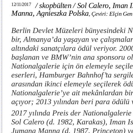
/
skopbülten
/
Sol Calero, Iman 
12/11/2017
Manna, Agnieszka Polska
,
Çeviri: Elçin Gen
Berlin Devlet Müzeleri bünyesindeki Na
bir, Almanya’da yaşayan ve çalışmalar
altındaki sanatçılara ödül veriyor. 200
başlanan ve BMW’nin ana sponsoru ol
Nationalgalerie için ön elemeyle seçile
eserleri, Hamburger Bahnhof’ta sergil
arasından ikinci elemeyle seçilerek ödü
Nationalgalerie’ye ait mekânlardan biri
açıyor; 2013 yılından beri para ödülü 
2017 yılında Preis der Nationalgalerie 
Sol Calero (d. 1982, Karakas),
Iman Is
Jumana Manna (d. 1987, Princeton) ve