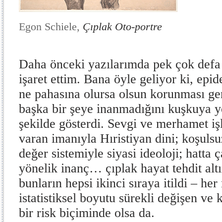
Egon Schiele,
Çıplak Oto-portre
Daha önceki yazılarımda pek çok defa
işaret ettim. Bana öyle geliyor ki, epid
ne pahasına olursa olsun korunması ge
başka bir şeye inanmadığını kuşkuya 
şekilde gösterdi. Sevgi ve merhamet işl
varan imanıyla Hıristiyan dini; koşuls
değer sistemiyle siyasi ideoloji; hatta
yönelik inanç… çıplak hayat tehdit altı
bunların hepsi ikinci sıraya itildi – her
istatistiksel boyutu sürekli değişen ve k
bir risk biçiminde olsa da.