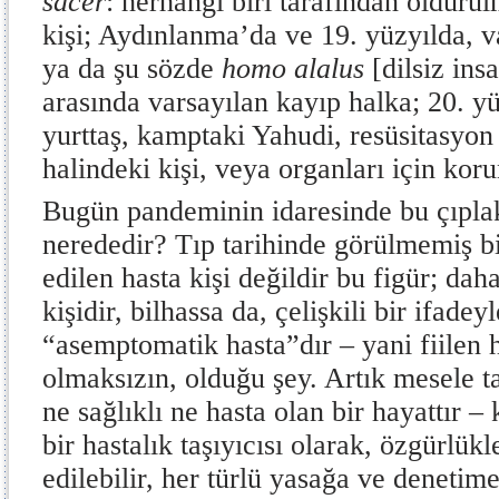
sacer
: herhangi biri tarafından öldürü
kişi; Aydınlanma’da ve 19. yüzyılda, 
ya da şu sözde
homo alalus
[dilsiz ins
arasında varsayılan kayıp halka; 20. yü
yurttaş, kamptaki Yahudi, resüsitasyo
halindeki kişi, veya organları için kor
Bugün pandeminin idaresinde bu çıplak
nerededir? Tıp tarihinde görülmemiş bi
edilen hasta kişi değildir bu figür; da
kişidir, bilhassa da, çelişkili bir ifadey
“asemptomatik hasta”dır – yani fiilen 
olmaksızın, olduğu şey. Artık mesele t
ne sağlıklı ne hasta olan bir hayattır – 
bir hastalık taşıyıcısı olarak, özgürlü
edilebilir, her türlü yasağa ve denetim