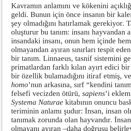
Kavramın anlamını ve kökenini açıklı
geldi. Bunun için önce insanın bir kal
şey olmadığını hatırlamak gerekiyor. Ta
oluşturur bu tanım: insanı hayvandan ayı
insandaki insanı, onun hem içinde hem
olmayandan ayıran sınırları tespit eden
bir tanım. Linnaeus, tasnif sistemini gel
primatlardan farklı kılan ayırt edici bir
bir özellik bulamadığını itiraf etmiş, ve
homo
’nun arkasına, sırf “kendini tanım
felsefi vecizden ötürü,
sapiens
’i eklem
Systema Naturae
kitabının onuncu bask
teriminin anlamı şudur: İnsan, insan o
tanımak zorunda olan hayvandır. İnsan,
olmayanı ayıran –daha doğrusu belirle