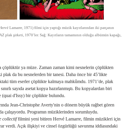
Hervé Lamarre, 1971) filmi için yaptığı müzik kayıtlarından iki parçanın
AZ plak şirketi, 1970’ler. Sağ: Kayıtların tamamının olduğu albümün kapağı,
 çöplüktür ya müze. Zaman zaman kimi nesnelerin çöplükten
ki plak da bu nesnelerden bir tanesi. Daha önce bir 45’likte
laktaki tüm eserler çöplükte kalmaya mahkûmdu. 1971’de, plak
 sınırlı sayıda asetat kopya hazırlanmıştı. Bu kopyalardan biri
(quai d'Issy) bir çöplükte bulundu.
rında
Jean-Christophe Averty'nin o dönem büyük rağbet gören
da çalışıyordu. Programın müziklerinden sorumluydu.
 collectif
filmini yeni bitiren Hervé Lamarre, filmin müzikleri için
ar verdi. Açık ilişkiyi ve cinsel özgürlüğü savunma iddiasındaki