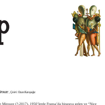
irouze
,
Çeviri: Ozan Karayağız
e Mirouze (?-2017), 1950’lerde Fransa’da biraraya gelen ve “Nice