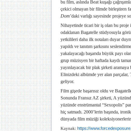
bu film, aslında Beat kuşağı çağrışımlar
çekici olmayan bir filmde birleştiren fa
Dom
’daki varlığı sayesinde projeye 
Nihayetinde ticari bir iş olan bu proj
odaklanan Bagatelle stüdyosuyla görüşm
yetkilileri daha ilk notaları duyar duy
yapıldı ve tanıtım şarkısını seslendirm
yakalayacağı başarıda büyük payı olan
grup müzisyen bir haftada kaydı tama
yayınlayacak bir plak şirketi aramaya b
Elinizdeki albümde yer alan parçalar
geliyor.
Film gişede başarısız oldu ve Bagatell
Sonunda Fransız AZ şirketi, A yüzünde 
yüzünde enstrümantal “Sexopolis” parça
hiç satmadı. 2000’lerin başında, iron
dünyada film müziği koleksiyonerlerin
Kaynak:
https://www.forcedexposur