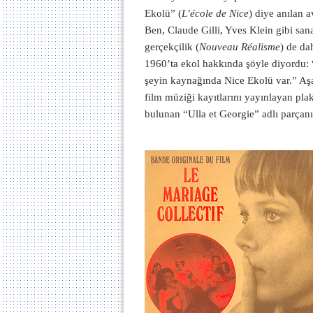
Ekolü” (
L’école de Nice
) diye anılan 
Ben, Claude Gilli, Yves Klein gibi sana
gerçekçilik (
Nouveau Réalisme
) de da
1960’ta ekol hakkında şöyle diyordu: 
şeyin kaynağında Nice Ekolü var.” Aşa
film müziği kayıtlarını yayınlayan pla
bulunan “Ulla et Georgie” adlı parçanı