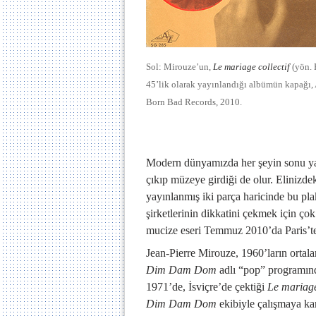
Sol: Mirouze’un,
Le mariage collectif
(yön. 
45’lik olarak yayınlandığı albümün kapağı, 
Born Bad Records, 2010.
Modern dünyamızda her şeyin sonu ya
çıkıp müzeye girdiği de olur. Elinizde
yayınlanmış iki parça haricinde bu p
şirketlerinin dikkatini çekmek için çok
mucize eseri Temmuz 2010’da Paris’te 
Jean-Pierre Mirouze,
1960’ların ortala
Dim Dam Dom
adlı “pop” programın
1971’de, İsviçre’de çektiği
Le mariage
Dim Dam Dom
ekibiyle çalışmaya kar