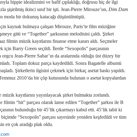
ıyla hippie idealizmini ve hafif çıplaklığı, doğrusu hiç de ilgi
zla şişirilmiş ikinci sınıf bir işti. Jean-Pierre Mirouze’un,
Dim Dam
son moda bir dokunuş katacağı düşünülmüştü.
e için kaynak bulmaya çalışan Mirouze, Paris’te film müziğine
eye gitti ve “Together” şarkısının melodisini çaldı. Şirket
maz filmin müzik kayıtlarını finanse etme kararı aldı. Seçmeler
ek için Barry Green seçildi. İlerde “Sexopolis” parçasının
 orgcu Jean-Pierre Sabar’ın da aralarında olduğu üst düzey bir
mladı. Toplam dokuz parça kaydedildi. Sonra Bagatelle albumü
aşladı. Şirketlerin ilgisini çekmek için birkaç asetat baskı yapıldı.
, Temmuz 2010’da bir çöp kutusunda bulunan o asetat kopyalardan
e müzik kayıtlarını yayınlayacak şirket bulmakta zorlandı.
filmin “hit” parçası olarak lanse edilen “Together” şarkısı ile B
sının bulunduğu bir 45’lik çıkarmayı kabul etti. 45’lik tabii ki
ik biçimde “Sexopolis” parçası sayesinde yeniden keşfedildi ve tüm
in en çok aradığı plak oldu.
e.com