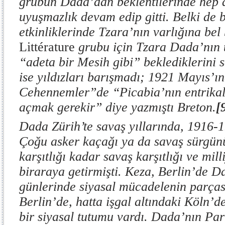
grubun Dada’dan beklentilerinde hep d
uyuşmazlık devam edip gitti. Belki de b
etkinliklerinde Tzara’nın varlığına bel 
Littérature
grubu için Tzara Dada’nın t
“adeta bir Mesih gibi” beklediklerini s
ise yıldızları barışmadı; 1921 Mayıs’ı
Cehennemler”de “Picabia’nın entrikalar
açmak gerekir” diye yazmıştı Breton.
[
Dada Zürih’te savaş yıllarında, 1916-1
Çoğu asker kaçağı ya da savaş sürgünü
karşıtlığı kadar savaş karşıtlığı ve mill
biraraya getirmişti. Keza, Berlin’de D
günlerinde siyasal mücadelenin parçası
Berlin’de, hatta işgal altındaki Köln’de
bir siyasal tutumu vardı. Dada’nın Pari