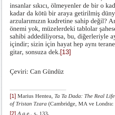
insanlar sıkıcı, ölmeyenler de bir o ka
kadar da kötü bir araya getirilmiş dün
arzularımızın kudretine sahip değil? A
önemi yok, müzelerdeki tablolar şaheser
sahibi addediliyorsa, bu, diğerleriyle a
içindir; sizin için hayat hep aynı terane
[13]
gitar, sonsuza dek.
Çeviri: Can Gündüz
[1]
Marius Hentea,
Ta Ta Dada: The Real Life
of Tristan Tzara
(Cambridge, MA ve Londra: M
[2]
A.g.e.
, s. 133.