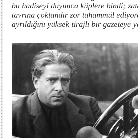
bu hadiseyi duyunca küplere bindi; za
tavrına çoktandır zor tahammül ediyo
ayrıldığını yüksek tirajlı bir gazeteye ya