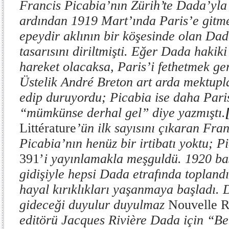
Francis Picabia’nın Zürih’te Dada’yla 
ardından 1919 Mart’ında Paris’e gitme
epeydir aklının bir köşesinde olan Dad
tasarısını diriltmişti. Eğer Dada hakik
hareket olacaksa, Paris’i fethetmek ge
Üstelik André Breton art arda mektupl
edip duruyordu; Picabia ise daha Pari
“mümkünse derhal gel” diye yazmıştı.
Littérature
’ün ilk sayısını çıkaran Fran
Picabia’nın henüz bir irtibatı yoktu; P
391’
i yayınlamakla meşguldü. 1920 ba
gidişiyle hepsi Dada etrafında toplan
hayal kırıklıkları yaşanmaya başladı.
gideceği duyulur duyulmaz
Nouvelle R
editörü Jacques Rivière Dada için “Ber