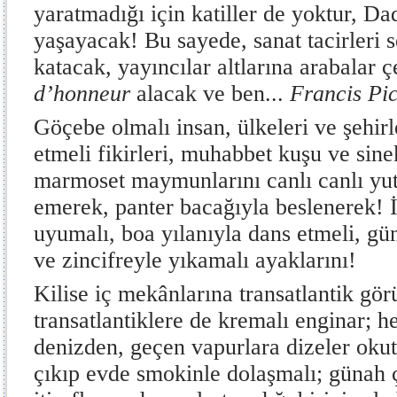
yaratmadığı için katiller de yoktur, D
yaşayacak! Bu sayede, sanat tacirleri s
katacak, yayıncılar altlarına arabalar 
d’honneur
alacak ve ben...
Francis Pi
Göçebe olmalı insan, ülkeleri ve şehirle
etmeli fikirleri, muhabbet kuşu ve sin
marmoset maymunlarını canlı canlı yut
emerek, panter bacağıyla beslenerek! İ
uyumalı, boa yılanıyla dans etmeli, gü
ve zincifreyle yıkamalı ayaklarını!
Kilise iç mekânlarına transatlantik gö
transatlantiklere de kremalı enginar; he
denizden, geçen vapurlara dizeler okut
çıkıp evde smokinle dolaşmalı; günah 