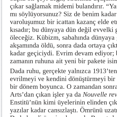
çıkar sağlamak midemi bulandırır. “Ya
mı söylüyorsunuz? Siz de benim kadar 
varoluşumuz bir icattan kazanç elde e
kısadır; bu dünyaya dün değil evvelki 
öleceğiz. Kübizm, sabahında dünyaya 
akşamında öldü, sonra dada ortaya çıktı
kadar geçiciydi. Evrim devam ediyor; b
zamanın ruhuna ait yeni bir pakete isi
Dada ruhu, gerçekte yalnızca 1913’ten
evrilmeyi ve kendini dönüştürmeyi bir
bir dönem boyunca. O zamandan sonra
Arts’dan çıkan işler ya da
Nouvelle rev
Enstitü’nün kimi üyelerinin elinden çık
yazılar kadar cansızlaştı. Ömrünü uza