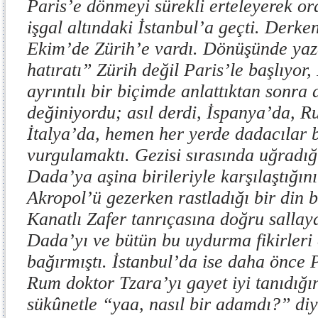
Paris’e dönmeyi sürekli erteleyerek o
işgal altındaki İstanbul’a geçti. Derken
Ekim’de Zürih’e vardı. Dönüşünde yaz
hatıratı” Zürih değil Paris’le başlıyor, 
ayrıntılı bir biçimde anlattıktan sonra
değiniyordu; asıl derdi, İspanya’da, Ru
İtalya’da, hemen her yerde dadacılar
vurgulamaktı. Gezisi sırasında uğradığ
Dada’ya aşina birileriyle karşılaştığın
Akropol’ü gezerken rastladığı bir din 
Kanatlı Zafer tanrıçasına doğru salla
Dada’yı ve bütün bu uydurma fikirleri
bağırmıştı. İstanbul’da ise daha önce 
Rum doktor Tzara’yı gayet iyi tanıdığın
sükûnetle “yaa, nasıl bir adamdı?” di