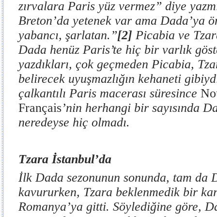
zırvalara Paris yüz vermez” diye yazm
Breton’da yetenek var ama Dada’ya ön
yabancı, şarlatan.”
[2]
Picabia ve Tzar
Dada henüz Paris’te hiç bir varlık gös
yazdıkları, çok geçmeden Picabia, Tza
belirecek uyuşmazlığın kehaneti gibiyd
çalkantılı Paris macerası süresince
No
Français
’nin herhangi bir sayısında D
neredeyse hiç olmadı.
Tzara İstanbul’da
İlk Dada sezonunun sonunda, tam da D
kavururken, Tzara beklenmedik bir ka
Romanya’ya gitti. Söylediğine göre, Da