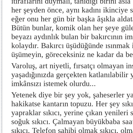
itiraflarını duymalı, tanıdığı birini as
her şeyden önce, aynı kadını ikinciye
eğer onu her gün bir başka âşıkla aldat
Bütün bunlar, komik olan her şeye güle
beyazı aydınlık bulan bir bakırcının 
kolaydır. Bakırcı üşüdüğünde ısınmak i
üşümeyin, göreceksiniz ne kadar da b
Varoluş, art niyetli, fırsatçı olmayan i
yaşadığınızda gerçekten katlanılabilir
imkânsızı istemek olurdu...
Yetenek diye bir şey yok, şaheserler ya
hakikatse kantarın topuzu. Her şey sık
yapraklar sıkıcı, yerine çıkan yenileri sı
soğuk sıkıcı. Çalmayan büyükbaba saatle
sıkıcı. Telefon sahibi olmak sıkıcı, ol