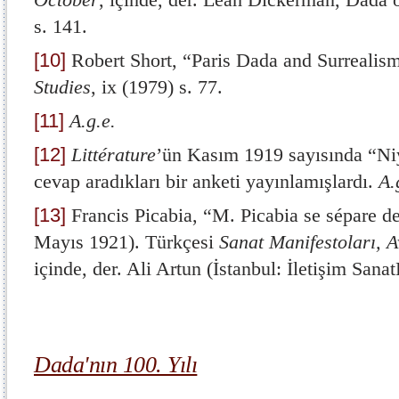
s. 141.
[10]
Robert Short, “Paris Dada and Surrealis
Studies
, ix (1979) s. 77.
[11]
A.g.e.
[12]
Littérature
’ün Kasım 1919 sayısında “Ni
cevap aradıkları bir anketi yayınlamışlardı.
A.
[13]
Francis Picabia, “M. Picabia se sépare d
Mayıs 1921). Türkçesi
Sanat Manifestoları, 
içinde, der. Ali Artun (İstanbul: İletişim Sana
Dada'nın 100. Yılı