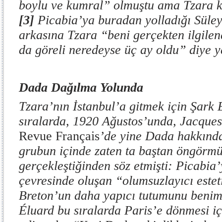
boylu ve kumral” olmuştu ama Tzara k
[3]
Picabia’ya buradan yolladığı Süley
arkasına Tzara “beni gerçekten ilgilen
da göreli neredeyse üç ay oldu” diye y
Dada Dağılma Yolunda
Tzara’nın İstanbul’a gitmek için Şark 
sıralarda, 1920 Ağustos’unda, Jacque
Revue Français
’de yine Dada hakkında
grubun içinde zaten ta baştan öngörm
gerçekleştiğinden söz etmişti: Picabia
çevresinde oluşan “olumsuzlayıcı estet
Breton’un daha yapıcı tutumunu benim
Éluard bu sıralarda Paris’e dönmesi iç