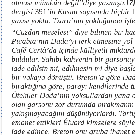
olması mümkün değil”diye yazmıştı.
[7
dergisi
391
’in Kasım sayısında hiçbir
yazısı yoktu. Tzara’nın yokluğunda işle
“Cüzdan meselesi” diye bilinen bir ha
Picabia’nin Dada’yı terk etmesine yol 
Café Certà’da içinde külliyetli miktar
buldular. Sahibi kahvenin bir garsonu
iade edilsin mi, edilmesin mi diye baş
bir vakaya dönüştü. Breton’a göre Dad
bıraktığına göre, parayı kendilerinde 
Ötekiler Dada’nın yoksullardan yana 
olan garsonu zor durumda bırakmanı
yakışmayacağını düşünüyorlardı. Tart
emanet ettikleri Éluard kimselere söy
iade edince, Breton onu gruba ihanet e