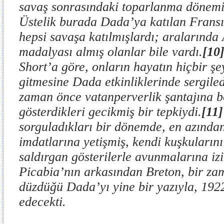
savaş sonrasındaki toparlanma dönemi
Üstelik burada Dada’ya katılan Fransız
hepsi savaşa katılmışlardı; aralarında
madalyası almış olanlar bile vardı.
[10
Short’a göre, onların hayatın hiçbir ş
gitmesine Dada etkinliklerinde sergiledik
zaman önce vatanperverlik şantajına 
gösterdikleri gecikmiş bir tepkiydi.
[11]
sorguladıkları bir dönemde, en azından
imdatlarına yetişmiş, kendi kuşkularını
saldırgan gösterilerle avunmalarına iz
Picabia’nın arkasından Breton, bir za
düzdüğü Dada’yı yine bir yazıyla, 192
edecekti.