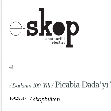
Picabia Dada’yı 
/ Dadanın 100. Yılı /
/
skopbülten
10/02/2017