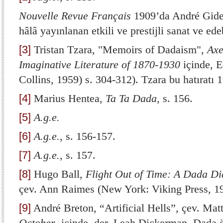
Nouvelle Revue Français
1909’da André Gide’
hâlâ yayınlanan etkili ve prestijli sanat ve ede
[3]
Tristan Tzara, "Memoirs of Dadaism",
Axe
Imaginative Literature of 1870-1930
içinde, 
Collins, 1959) s. 304-312). Tzara bu hatıratı 
[4]
Marius Hentea,
Ta Ta Dada
, s. 156.
[5]
A.g.e.
[6]
A.g.e.
, s. 156-157.
[7]
A.g.e.
, s. 157.
[8]
Hugo Ball,
Flight Out of Time: A Dada Di
çev. Ann Raimes (New York: Viking Press, 19
[9]
André Breton, “Artificial Hells”, çev. Ma
October
, içinde, der. Leah Dickerman, Dada ö