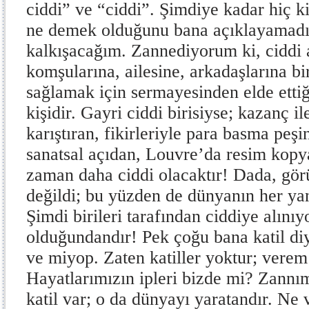
ciddi” ve “ciddi”. Şimdiye kadar hiç ki
ne demek olduğunu bana açıklayamadı
kalkışacağım. Zannediyorum ki, ciddi a
komşularına, ailesine, arkadaşlarına b
sağlamak için sermayesinden elde ettiğ
kişidir. Gayri ciddi birisiyse; kazanç i
karıştıran, fikirleriyle para basma peş
sanatsal açıdan, Louvre’da resim kopy
zaman daha ciddi olacaktır! Dada, gör
değildi; bu yüzden de dünyanın her yan
Şimdi birileri tarafından ciddiye alını
olduğundandır! Pek çoğu bana katil di
ve miyop. Zaten katiller yoktur; verem 
Hayatlarımızın ipleri bizde mi? Zannım
katil var; o da dünyayı yaratandır. Ne 