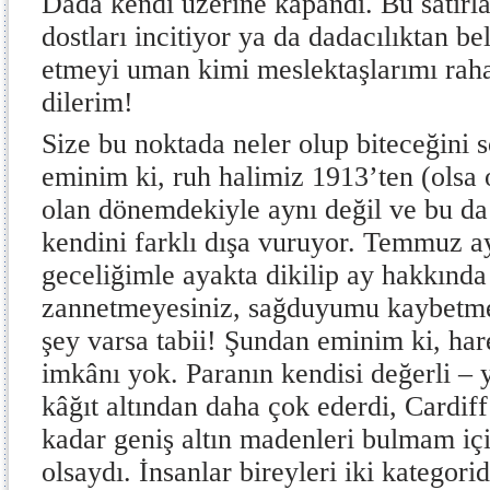
Dada kendi üzerine kapandı. Bu satırl
dostları incitiyor ya da dadacılıktan bel
etmeyi uman kimi meslektaşlarımı raha
dilerim!
Size bu noktada neler olup biteceğini
eminim ki, ruh halimiz 1913’ten (olsa 
olan dönemdekiyle aynı değil ve bu da 
kendini farklı dışa vuruyor. Temmuz ayı
geceliğimle ayakta dikilip ay hakkında 
zannetmeyesiniz, sağduyumu kaybetme
şey varsa tabii! Şundan eminim ki, ha
imkânı yok. Paranın kendisi değerli – y
kâğıt altından daha çok ederdi, Cardif
kadar geniş altın madenleri bulmam iç
olsaydı. İnsanlar bireyleri iki kategorid