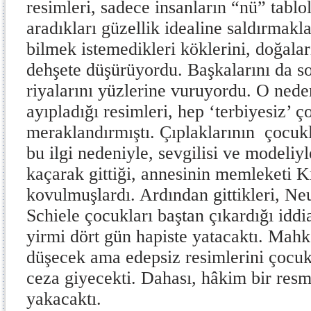
resimleri, sadece insanların “nü” tablo
aradıkları güzellik idealine saldırmak
bilmek istemedikleri köklerini, doğalar
dehşete düşürüyordu. Başkalarını da soy
riyalarını yüzlerine vuruyordu. O neden
ayıpladığı resimleri, hep ‘terbiyesiz’ ç
meraklandırmıştı. Çıplaklarının çocuk
bu ilgi nedeniyle, sevgilisi ve modeliy
kaçarak gittiği, annesinin memleketi
kovulmuşlardı. Ardından gittikleri, Ne
Schiele çocukları baştan çıkardığı iddi
yirmi dört gün hapiste yatacaktı. Mah
düşecek ama edepsiz resimlerini çocuk
ceza giyecekti. Dahası, hâkim bir re
yakacaktı.