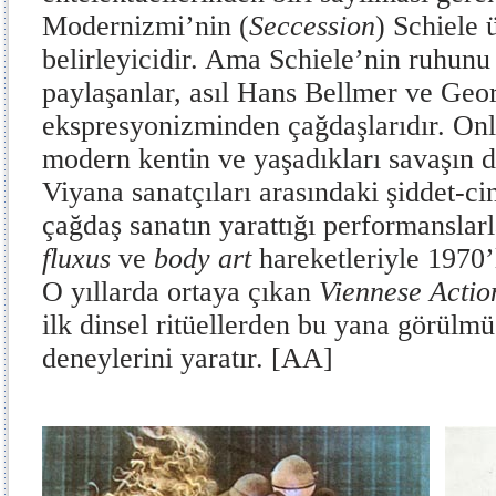
Modernizmi’nin (
Seccession
) Schiele 
belirleyicidir. Ama Schiele’nin ruhunu 
paylaşanlar, asıl Hans Bellmer ve Geo
ekspresyonizminden çağdaşlarıdır. Onla
modern kentin ve yaşadıkları savaşın de
Viyana sanatçıları arasındaki şiddet-ci
çağdaş sanatın yarattığı performanslar
fluxus
ve
body art
hareketleriyle 1970’
O yıllarda ortaya çıkan
Viennese Acti
ilk dinsel ritüellerden bu yana görülm
deneylerini yaratır. [AA]