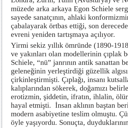
müzede arka arkaya Egon Schiele sergil
sayede sanatçının, ahlaki konformizmi
çabalayarak örtbas ettiği, son derece
evreni yeniden tartışmaya açılıyor.
Yirmi sekiz yıllık ömründe (1890-1918
ve yakınları olan modellerinin çıplak 
Schiele, “nü” janrının antik sanattan b
geleneğinin yerleştirdiği güzellik algıs
çirkinleştirmişti. Çıplağı, insanı kutsal
kalıplarından sökerek, doğamızı belirle
erotizmin, şiddetin, ifratın, ihlalin, ö
hayal etmişti. İnsan aklının baştan ber
modern asabiyetine teslim olmuştu. Çün
öyle yaşıyordu. Sonuçta, duyduklarının