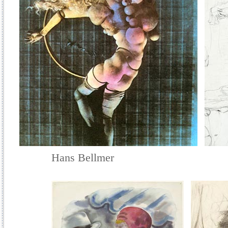
Hans
Bellm
e
r