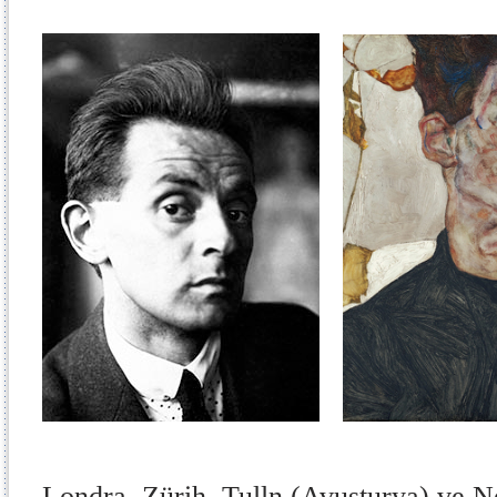
Londra, Zürih, Tulln (Avusturya) ve N