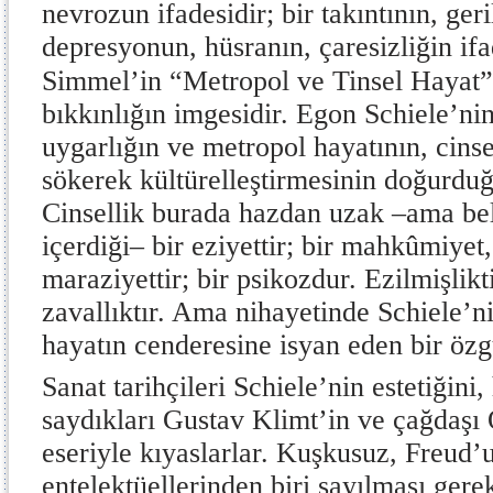
nevrozun ifadesidir; bir takıntının, ger
depresyonun, hüsranın, çaresizliğin if
Simmel’in “Metropol ve Tinsel Hayat”t
bıkkınlığın imgesidir. Egon Schiele’nin
uygarlığın ve metropol hayatının, cinse
sökerek kültürelleştirmesinin doğurdu
Cinsellik burada hazdan uzak –ama bel
içerdiği– bir eziyettir; bir mahkûmiyet
maraziyettir; bir psikozdur. Ezilmişlikti
zavallıktır. Ama nihayetinde Schiele’n
hayatın cenderesine isyan eden bir özgü
Sanat tarihçileri Schiele’nin estetiğini
saydıkları Gustav Klimt’in ve çağdaş
eseriyle kıyaslarlar. Kuşkusuz, Freud’
entelektüellerinden biri sayılması ger