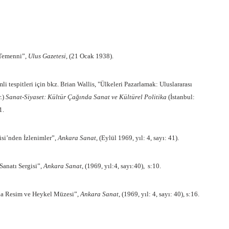
r Temenni”,
Ulus Gazetesi
, (21 Ocak 1938).
i tespitleri için bkz. Brian Wallis, "Ülkeleri Pazarlamak: Uluslararası
r.)
Sanat-Siyaset: Kültür Çağında Sanat ve Kültürel Politika
(İstanbul:
1.
si’nden İzlenimler”,
Ankara Sanat
, (Eylül 1969, yıl: 4, sayı: 41).
Sanatı Sergisi”,
Ankara Sanat
, (1969, yıl:4, sayı:40), s:10.
nda Resim ve Heykel Müzesi”,
Ankara Sanat
, (1969, yıl: 4, sayı: 40), s:16.