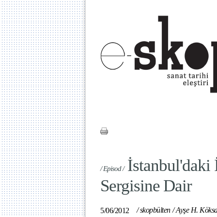
İstanbul'daki 
/ Episod /
Sergisine Dair
/
skopbülten
/
Ayşe H. Köksa
5/06/2012