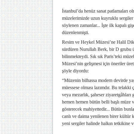
İstanbul’da henüz sanat patlamaları o
müzelerimizde uzun kuyruklu sergiler 
söylenen zamanlar... İşte ilk kapalı g
düzenlenmişti.
Resim ve Heykel Müzesi’ne Halil Dikm
sürdüren Nurullah Berk, bir D grubu üy
bilinmekteydi. Sık sık Paris’teki mü
Müzesi’nin gelişmesi için öneriler üret
şöyle diyordu:
“Müzenin bilhassa modern devirde yaşay
müessese olması lazımdır. Bu telakki 
veya mezarlık, şaheser ziyaretgâhları g
hemen hemen bütün belli başlı müze ve
gösterecek mahiyettedir... Bütün bunla
canlı ve daima yenilenen birer kültür 
yeni sergiler halinde halkın tetkikine v