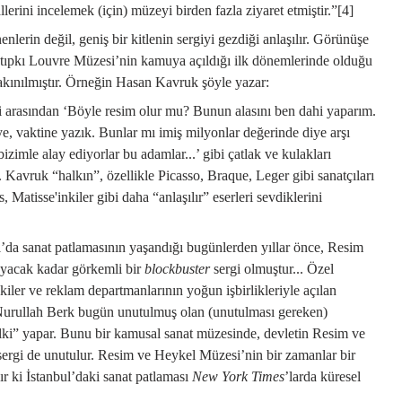
llerini incelemek (için) müzeyi birden fazla ziyaret etmiştir.”
[4]
enlerin değil, geniş bir kitlenin sergiyi gezdiği anlaşılır. Görünüşe
r; tıpkı Louvre Müzesi’nin kamuya açıldığı ilk dönemlerinde olduğu
akınılmıştır. Örneğin Hasan Kavruk şöyle yazar:
eri arasından ‘Böyle resim olur mu? Bunun alasını ben dahi yaparım.
 vaktine yazık. Bunlar mı imiş milyonlar değerinde diye arşı
bizimle alay ediyorlar bu adamlar...’ gibi çatlak ve kulakları
. Kavruk
“halkın”, özellikle Picasso, Braque, Leger gibi sanatçıları
s,
Matisse'inkiler
gibi daha “anlaşılır” eserleri sevdiklerini
l’da sanat patlamasının yaşandığı bugünlerden yıllar önce, Resim
yacak kadar görkemli bir
blockbuster
sergi olmuştur... Özel
kiler ve reklam departmanlarının yoğun işbirlikleriyle açılan
Nurullah Berk bugün unutulmuş olan (unutulması gereken)
“ilki” yapar. Bunu bir kamusal sanat müzesinde, devletin Resim ve
ergi de unutulur. Resim ve Heykel Müzesi’nin bir zamanlar bir
ır ki İstanbul’daki sanat patlaması
New York Times
’larda küresel