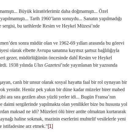
lmamıştı... Büyük küratörlerimiz daha doğmamıştı... Özel
yapılmamıştı... Tarih 1960’ların sonuydu... Sanatın yapılmadığı
işe sergisi, bu tarihlerde Resim ve Heykel Müzesi’nde
en’den sonra müdür olan ve 1962-69 yılları arasında bu görevi
esi olarak elbette Avrupa sanatına kayıtsız şartsız bağlılığıyla
zeleri gezer, müdürlüğünün öncesinde dahî Resim ve Heykel
irdi. 1938 yılında
Ulus Gazetesi
’nde yayınlanan bir yazısında
an, canlı bir unsur olarak sosyal hayatta faal bir rol oynayan bir
çok yenidir. Henüz pek yakın bir düne kadar müzeler birer mabed
ibi ara sıra gezilen abus yüzlü yerler idi... Bugün Fransa’nın
 daimi sergilerinde yapılmakta olan yenilikler bize bu hususta yol
rdan maksad ne idi? Müzeleri ölü birer antite olmaktan kurtararak
kaynağı haline sokmak, mazinin eserlerini muhtelif vesilelerle yeni
e istifadesine arz etmek.”
[1]