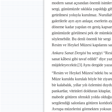
modern sanat açısından önemli isimleri
sergi, günümüzde sıklıkla yapıldığı gi
getirilmesi yoluyla kurulmaz. Nurullah B
galerilerle ayrı ayrı anlaşır, eserlerin 
döneme kadar yapılan en geniş kapsaml
günümüzde görülmesi pek de mümkün ol
söylenebilir. Bu denli önemli bir sergi
Resim ve Heykel Müzesi kapılarını san
Ankara Sanat Dergisi
bu sergiyi “Resi
sanat kâbesi gibi tavaf edildi” diye ya
müjdeleyecektir.
[3]
Aynı dergide yazan
“Resim ve Heykel Müzesi’ndeki bu ser
Müze kuruldu kurulalı böyle bir ziyar
bir kalabalık, yıllar yılı özlemini duyd
pankartlar, vitrinleri dolduran kitaplar
mabede götüren sfenskli yolda olduğu g
sergilendiği salonlara götüren koridorl
Avrupa müzelerini görmekten yoksun b