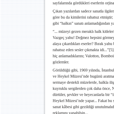
sayfalarında gördükleri eserlerin orjina
Çıkan yazılardan sadece sanatla ilgilen
göre bu da kimilerini rahatsız etmişti
gibi “halkın” sanatı anlamadığından y
“... müzeyi gezen meraklı halk kitlel
Vazgeç yahu! Değmez hepsini görmeye,
alaya çıkardıkları eserler? Bırak yahu 
rahatsız eden sesler çıkmakta idi...”
[5]
hiç anlamadıklarını; Valotton, Bomboi
gözlemler.
Görüldüğü gibi, 1969 yılında, İstanbu
ve Heykel Müzesi’nde bugünü aratma
sermaye destekli müzelerde, halkla iliş
kuyruklu sergilerden çok daha önce, 
dürtüler, şevkler ve heyecanlarla bir 
Heykel Müzesi’nde yapar... Fakat bu s
sanat kâbesi gibi gezildiği unutulmalıd
reklamını yapabilsin...