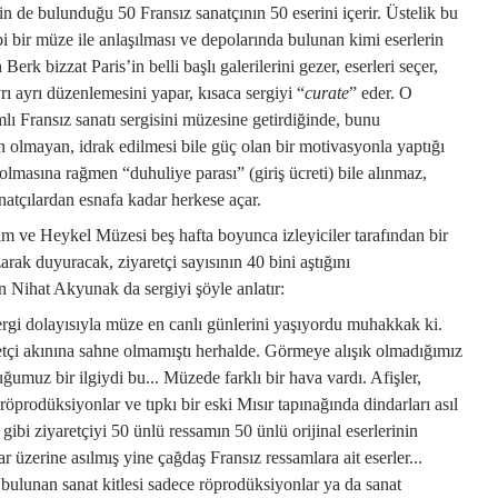
n de bulunduğu 50 Fransız sanatçının 50 eserini içerir. Üstelik bu
bi bir müze ile anlaşılması ve depolarında bulunan kimi eserlerin
erk bizzat Paris’in belli başlı galerilerini gezer, eserleri seçer,
ayrı ayrı düzenlemesini yapar, kısaca sergiyi “
curate
” eder. O
ı Fransız sanatı sergisini müzesine getirdiğinde, bunu
mayan, idrak edilmesi bile güç olan bir motivasyonla yaptığı
 olmasına rağmen “duhuliye parası” (giriş ücreti) bile alınmaz,
atçılardan esnafa kadar herkese açar.
m ve Heykel Müzesi beş hafta boyunca izleyiciler tarafından bir
zarak duyuracak, ziyaretçi sayısının 40 bini aştığını
 Nihat Akyunak da sergiyi şöyle anlatır:
gi dolayısıyla müze en canlı günlerini yaşıyordu muhakkak ki.
etçi akınına sahne olmamıştı herhalde. Görmeye alışık olmadığımız
uğumuz bir ilgiydi bu... Müzede farklı bir hava vardı. Afişler,
, röprodüksiyonlar ve tıpkı bir eski Mısır tapınağında dindarları asıl
ibi ziyaretçiyi 50 ünlü ressamın 50 ünlü orijinal eserlerinin
ar üzerine asılmış yine çağdaş Fransız ressamlara ait eserler...
ulunan sanat kitlesi sadece röprodüksiyonlar ya da sanat