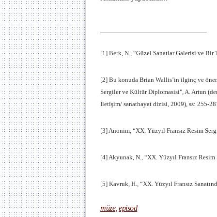
[1]
Berk, N., “Güzel Sanatlar Galerisi ve Bi
[2]
Bu konuda Brian Wallis’in ilginç ve öneml
Sergiler ve Kültür Diplomasisi", A. Artun (de
İletişim/ sanathayat dizisi, 2009), ss: 255-28
[3]
Anonim, “XX. Yüzyıl Fransız Resim Sergi
[4]
Akyunak, N., “XX. Yüzyıl Fransız Resim 
[5]
Kavruk, H., “XX. Yüzyıl Fransız Sanatı
müze
,
episod