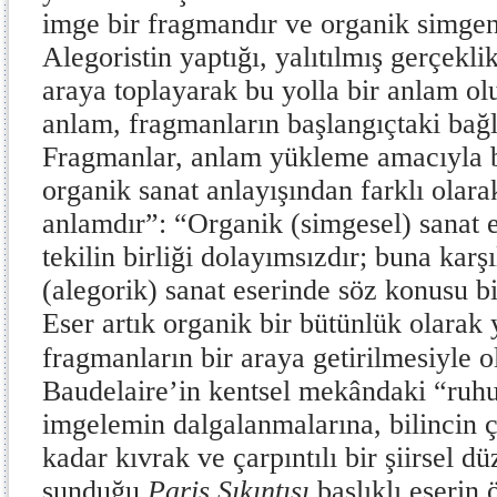
imge bir fragmandır ve organik simgeni
Alegoristin yaptığı, yalıtılmış gerçekli
araya toplayarak bu yolla bir anlam ol
anlam, fragmanların başlangıçtaki bağ
Fragmanlar, anlam yükleme amacıyla bir
organik sanat anlayışından farklı olara
anlamdır”: “Organik (simgesel) sanat e
tekilin birliği dolayımsızdır; buna kar
(alegorik) sanat eserinde söz konusu b
Eser artık organik bir bütünlük olarak 
fragmanların bir araya getirilmesiyle o
Baudelaire’in kentsel mekândaki “ruhu
imgelemin dalgalanmalarına, bilincin ç
kadar kıvrak ve çarpıntılı bir şiirsel d
sunduğu
Paris Sıkıntısı
başlıklı eserin