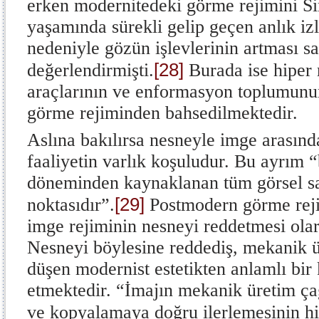
erken modernitedeki görme rejimini S
yaşamında sürekli gelip geçen anlık iz
nedeniyle gözün işlevlerinin artması s
[28]
değerlendirmişti.
Burada ise hiper 
araçlarının ve enformasyon toplumunun
görme rejiminden bahsedilmektedir.
Aslına bakılırsa nesneyle imge arasınd
faaliyetin varlık koşuludur. Bu ayrım
döneminden kaynaklanan tüm görsel san
[29]
noktasıdır”.
Postmodern görme rejim
imge rejiminin nesneyi reddetmesi olar
Nesneyi böylesine reddediş, mekanik 
düşen modernist estetikten anlamlı bir
etmektedir. “İmajın mekanik üretim ça
ve kopyalamaya doğru ilerlemesinin hi