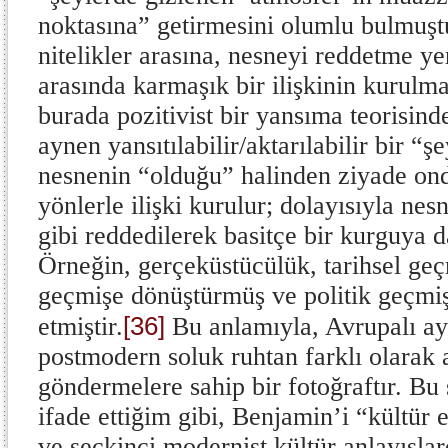
noktasına” getirmesini olumlu bulmuş
nitelikler arasına, nesneyi reddetme y
arasında karmaşık bir ilişkinin kurulm
burada pozitivist bir yansıma teorisind
aynen yansıtılabilir/aktarılabilir bir “
nesnenin “olduğu” halinden ziyade ond
yönlerle ilişki kurulur; dolayısıyla n
gibi reddedilerek basitçe bir kurguya 
Örneğin, gerçeküstücülük, tarihsel geç
geçmişe dönüştürmüş ve politik geçmiş
[36]
etmiştir.
Bu anlamıyla, Avrupalı ayd
postmodern soluk ruhtan farklı olarak a
göndermelere sahip bir fotoğraftır. B
ifade ettiğim gibi, Benjamin’i “kültür 
ve seçkinci modernist kültür anlayışlar