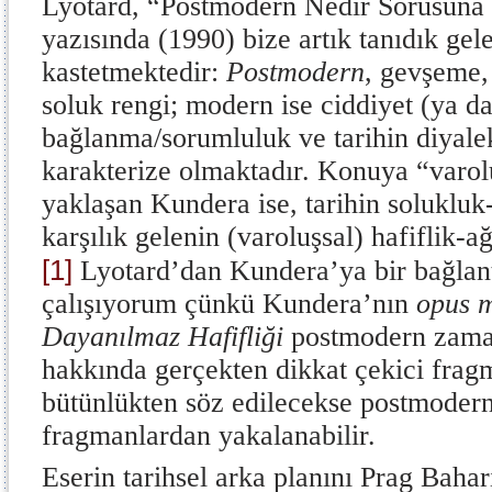
Lyotard, “Postmodern Nedir Sorusuna 
yazısında (1990) bize artık tanıdık gel
kastetmektedir:
Postmodern
, gevşeme
soluk rengi; modern ise ciddiyet (ya da
bağlanma/sorumluluk ve tarihin diyalek
karakterize olmaktadır. Konuya “varol
yaklaşan Kundera ise, tarihin solukluk-
karşılık gelenin (varoluşsal) hafiflik-a
[1]
Lyotard’dan Kundera’ya bir bağlan
çalışıyorum çünkü Kundera’nın
opus 
Dayanılmaz Hafifliği
postmodern zaman
hakkında gerçekten dikkat çekici fragm
bütünlükten söz edilecekse postmoder
fragmanlardan yakalanabilir.
Eserin tarihsel arka planını Prag Bahar