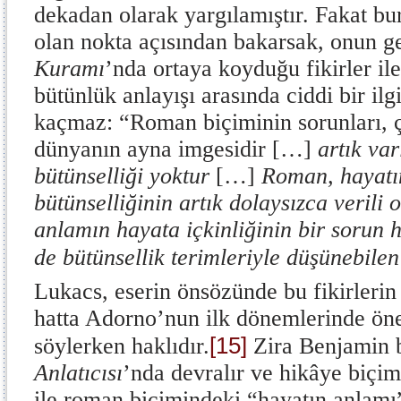
dekadan olarak yargılamıştır. Fakat bu
olan nokta açısından bakarsak, onun g
Kuramı
’nda ortaya koyduğu fikirler il
bütünlük anlayışı arasında ciddi bir il
kaçmaz: “Roman biçiminin sorunları, çi
dünyanın ayna imgesidir […]
artık var
bütünselliği yoktur
[…]
Roman, hayatı
bütünselliğinin artık dolaysızca verili 
anlamın hayata içkinliğinin bir sorun 
de bütünsellik terimleriyle düşünebilen
Lukacs, eserin önsözünde bu fikirleri
hatta Adorno’nun ilk dönemlerinde öne
[15]
söylerken haklıdır.
Zira Benjamin
Anlatıcısı
’nda devralır ve hikâye biçim
ile roman biçimindeki “hayatın anlamı