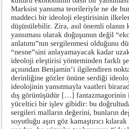
kültürü ekonominin basit bir yansıması
Marksist yansıma teorileriyle ne de bur
maddeci bir ideoloji eleştirisinin ilkele
düşünülebilir. Zira, asıl önemli olanı
yansıması olarak doğuşunun değil “ek
anlatımı”nın sergilenmesi olduğunu d
“nesne”sini anlayamayacak kadar uzak
ideoloji eleştirisi yönteminden farklı ş
açısından Benjamin’i ilgilendiren nokta,
derinliğine gözler önüne serdiği ideolo
ideolojinin yansıtmayla vaatleri birara
dış görünüşüdür […] fantazmagorinin iş
yüceltici bir işlev gibidir: bu doğrult
sergileri malların değerini, bunların d
soyutluğu aşırı göz kamaştırıcı kılarak 