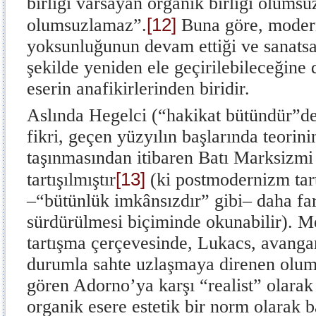
birliği varsayan organik birliği olumsu
[12]
olumsuzlamaz”.
Buna göre, moder
yoksunluğunun devam ettiği ve sanatsa
şekilde yeniden ele geçirilebileceğine
eserin anafikirlerinden biridir.
Aslında Hegelci (“hakikat bütündür”de
fikri, geçen yüzyılın başlarında teori
taşınmasından itibaren Batı Marksizmi 
[13]
tartışılmıştır
(ki postmodernizm tar
–“bütünlük imkânsızdır” gibi– daha far
sürdürülmesi biçiminde okunabilir). M
tartışma çerçevesinde, Lukacs, avanga
durumla sahte uzlaşmaya direnen oluml
gören Adorno’ya karşı “realist” olarak
organik esere estetik bir norm olarak b