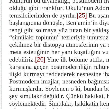
Kültürün bu diyalektiği, postmodern i
olduğu gibi Frankfurt Okulu’nun Ador
[25]
temsilcilerinden de ayrılır.
Bu aşam
başlangıcına dönüşle, Benjamin’in diy
rengi gibi solmaya yüz tutan bir yakla
“simülakr toplumu” tezleriyle umutsuz
çekilmez bir distopya atmosferinin ya d
meta estetiğinin her yanı kuşattığını 
[26]
edebiliriz.
Yine ilk bölüme atıfla, 
karşısına geçen postmodernliğin ruhun
ilişki kurmayı reddederek nesnesine iha
Postmodern imajlar, nesneden bağımsız
kurmuşlardır. Söylenen o ki, bundan bö
şey simulakr değildir. Çünkü hakikat, 
söylemektedir. Simulakr, hakikatin ken