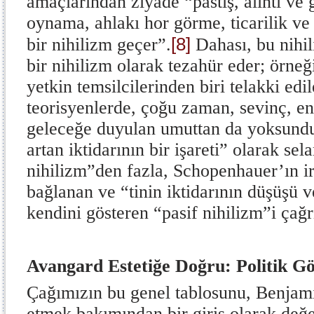
amaçlarından ziyade “pastiş, alıntı ve
oynama, ahlakı hor görme, ticarilik ve
[8]
bir nihilizm geçer”.
Dahası, bu nihili
bir nihilizm olarak tezahür eder; örne
yetkin temsilcilerinden biri telakki edi
teorisyenlerde, çoğu zaman, sevinç, ene
geleceğe duyulan umuttan da yoksundur
artan iktidarının bir işareti” olarak sel
nihilizm”den fazla, Schopenhauer’ın i
bağlanan ve “tinin iktidarının düşüşü v
kendini gösteren “pasif nihilizm”i çağrı
Avangard Estetiğe Doğru: Politik G
Çağımızın bu genel tablosunu, Benjam
etmek bakımından bir giriş olarak değ