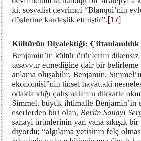
devrimcinin kullandığı bir stratejiyi an
ki, sosyalist devrimci “Blanqui’nin ey
[17]
düşlerine kardeşlik etmiştir”.
Kültürün Diyalektiği: Çiftanlamlılık
Benjamin’in kültür ürünlerini dikensiz 
tasavvur etmediğine dair bir belirleme
anlama oluşabilir. Benjamin, Simmel’i
ekonomisi”nin tinsel hayattaki nesnele
odaklandığı çalışmalarını dikkatle oku
Simmel, büyük ihtimalle Benjamin’in en
eserlerden biri olan,
Berlin Sanayi Serg
sanayi ürünlerinin yan yana sıkışık bir
diyordu; “algılama yetisinin felç olmas
izlenimin sadece bilincin en yüksek kat