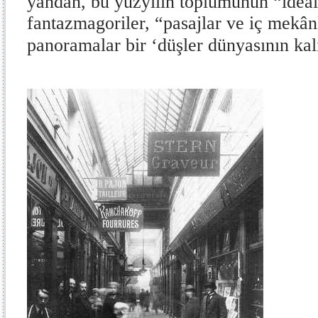
yandan, bu yüzyılın toplumunun “ideal
fantazmagoriler, “pasajlar ve iç mekânl
panoramalar bir ‘düşler dünyasının kalın