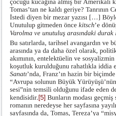
çocuğu kucağına almış bir Amerikalı ka
Tomas’tan ne kaldı geriye? Tanrının 
İstedi diyen bir mezar yazısı […] Böyle
Unutulup gitmeden önce
kitsch
’e dönü
Varolma ve unutuluş arasındaki durak k
Bu satırlarda, tarihsel avangardın ve b
arasında ya da daha özel olarak, politik
akımının, entelektüelin ve sosyalizmin
koşutluk kurulduğunu rahatlıkla iddia 
Sanatı
’nda, Franz’ın hazin bir biçimd
“Avrupa solunun Büyük Yürüyüşü’nün
sesi”nin temsili olduğunu ifade eden 
[5]
kendisidir.
Bunların modası geçmiş s
romanın neredeyse her sayfasına yayı
sayfasında da, Tomas, Tereza’ya “misy