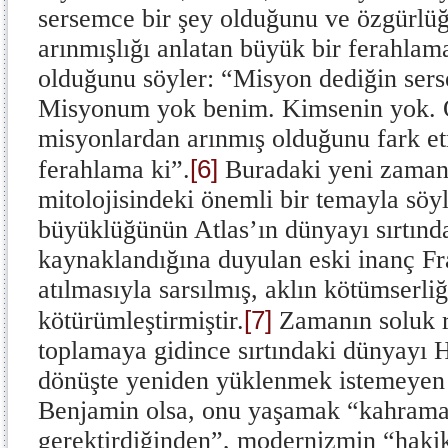
sersemce bir şey olduğunu ve özgürlü
arınmışlığı anlatan büyük bir ferahla
olduğunu söyler: “Misyon dediğin sers
Misyonum yok benim. Kimsenin yok. 
misyonlardan arınmış olduğunu fark e
[6]
ferahlama ki”.
Buradaki yeni zaman
mitolojisindeki önemli bir temayla söy
büyüklüğünün Atlas’ın dünyayı sırtınd
kaynaklandığına duyulan eski inanç Fr
atılmasıyla sarsılmış, aklın kötümserliğ
[7]
kötürümleştirmiştir.
Zamanın soluk re
toplamaya gidince sırtındaki dünyayı 
dönüşte yeniden yüklenmek istemeyen A
Benjamin olsa, onu yaşamak “kahraman
gerektirdiğinden”, modernizmin “haki