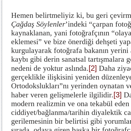
Hemen belirtmeliyiz ki, bu geri çevirm
Çağdaş Söylenler
’indeki “çarpan foto
kaynaklanan, yani fotoğrafçının “olaya 
eklemesi” ve bize önerdiği dehşeti yap
kurgulayarak fotoğrafa bakanın yerini
kaybı gibi derin sanatsal tartışmalara
[2]
nedeni de yoktur aslında.
Daha ziyad
gerçeklikle ilişkisini yeniden düzenley
Ortodokslukları”nı yerinden oynatan ve
[3]
haber veren gelişmelerle ilgilidir.
Da
modern realizmin ve ona tekabül ede
ciddiyet/bağlanma/tarihin diyalektik ca
gerilemesinin bir belirtisi gibi yorumla
sırada, odaya giren başka bir fotoğrafçı