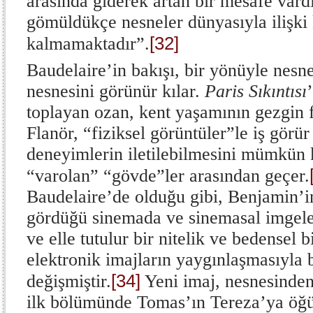
arasında giderek artan bir mesafe vardı
gömüldükçe nesneler dünyasıyla ilişki
[32]
kalmamaktadır”.
Baudelaire’in bakışı, bir yönüyle nesnes
nesnesini görünür kılar.
Paris Sıkıntısı
toplayan ozan, kent yaşamının gezgin f
Flanör, “fiziksel görüntüler”le iş görür
deneyimlerin iletilebilmesini mümkün k
“varolan” “gövde”ler arasından geçer.
Baudelaire’de olduğu gibi, Benjamin’i
gördüğü sinemada ve sinemasal imgeler
ve elle tutulur bir nitelik ve bedensel 
elektronik imajların yaygınlaşmasıyla
[34]
değişmiştir.
Yeni imaj, nesnesinden
ilk bölümünde Tomas’ın Tereza’ya öğüt