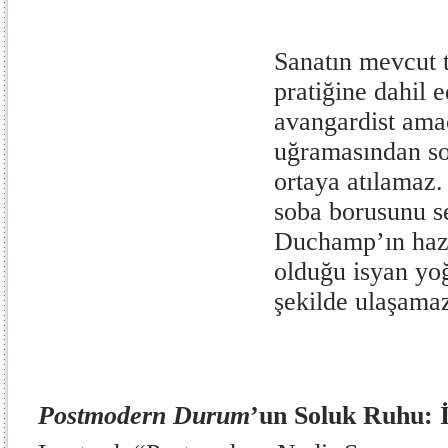
Sanatın mevcut 
pratiğine dahil e
avangardist amaç
uğramasından son
ortaya atılamaz.
soba borusunu s
Duchamp’ın hazı
olduğu isyan yo
şekilde ulaşama
Postmodern
Durum
’un Soluk Ruhu: 