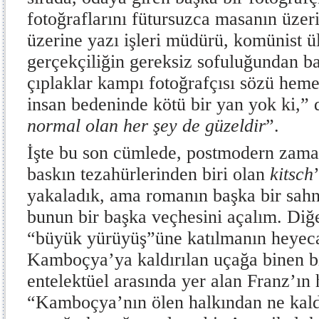
fotoğraflarını fütursuzca masanın üzer
üzerine yazı işleri müdürü, komünist ü
gerçekçiliğin gereksiz sofuluğundan ba
çıplaklar kampı fotoğrafçısı sözü heme
insan bedeninde kötü bir yan yok ki,” 
normal olan her şey de güzeldir
”.
İşte bu son cümlede, postmodern zama
baskın tezahürlerinden biri olan
kitsch
yakaladık, ama romanın başka bir sah
bunun bir başka veçhesini açalım. Diğe
“büyük yürüyüş”üne katılmanın heyeca
Kamboçya’ya kaldırılan uçağa binen bi
entelektüel arasında yer alan Franz’ın
“Kamboçya’nın ölen halkından ne kaldı