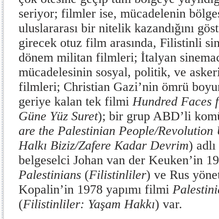
seriyor; filmler ise, mücadelenin bölges
uluslararası bir nitelik kazandığını gös
girecek otuz film arasında, Filistinli s
dönem militan filmleri; İtalyan sinemac
mücadelesinin sosyal, politik, ve asker
filmleri; Christian Gazi’nin ömrü boyu
geriye kalan tek filmi
Hundred Faces f
Güne Yüz Suret
); bir grup ABD’li kom
are the Palestinian People/Revolution 
Halkı Biziz/Zafere Kadar Devrim
) adlı
belgeselci Johan van der Keuken’in 1
Palestinians
(
Filistinliler
) ve Rus yön
Kopalin’in 1978 yapımı filmi
Palestini
(
Filistinliler: Yaşam Hakkı
) var.