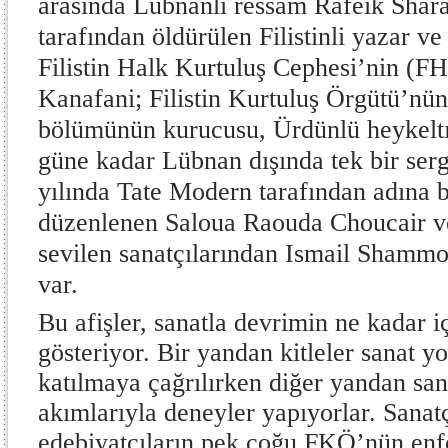
arasında Lübnanlı ressam Rafeik Shar
tarafından öldürülen Filistinli yazar v
Filistin Halk Kurtuluş Cephesi’nin (
Kanafani; Filistin Kurtuluş Örgütü’nün
bölümünün kurucusu, Ürdünlü heykelt
güne kadar Lübnan dışında tek bir serg
yılında Tate Modern tarafından adına bi
düzenlenen Saloua Raouda Choucair ve 
sevilen sanatçılarından Ismail Shammou
var.
Bu afişler, sanatla devrimin ne kadar i
gösteriyor. Bir yandan kitleler sanat y
katılmaya çağrılırken diğer yandan san
akımlarıyla deneyler yapıyorlar. Sanatç
edebiyatçıların pek çoğu FKÖ’nün enf