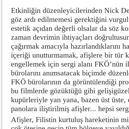
Etkinliğin düzenleyicilerinden Nick D
göz ardı edilmemesi gerektiğini vurgu
estetik açıdan değerli olsalar da söz k
zaman devrimin ihtiyaçları doğrultusun
çağırmak amacıyla hazırlandıklarını hat
içeriği unutturmamak, afişlere bir tür k
engellemek için sergi alanı FKÖ’nün 
bürolarını anımsatacak biçimde düzen
FKÖ bürolarının da görüntülendiği prop
bu filmlerde gözüktüğü gibi gelişigüzel
kupürleriyle yan yana, bazen üst üste, 
panolara iliştirilmiş afişler... hepsi ser
Afişler, Filistin kurtuluş hareketinin m
çok ötesine geçip tüm bölgeye yayıldı