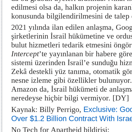
edilmesi olsa da, halkın projenin karan
konusunda bilgilendirilmesini de talep 
2021 yılında ilan edilen anlaşma, Go
şirketlerinin İsrail hükümetine ve or
bulut hizmetleri tedarik etmesini öngö
Intercept
’te yayınlanan bir habere gör
sistemi üzerinden İsrail’e sunduğu hiz
Zekâ destekli yüz tanıma, otomatik gör
nesne izleme gibi özellikler bulunuyo
Amazon da, İsrail hükümeti de anlaşm
neredeyse hiçbir bilgi vermiyor. [DY]
Exclusive: Go
Kaynak: Billy Perrigo,
Over $1.2 Billion Contract With Israe
No Tech for Apartheid bildirisi: