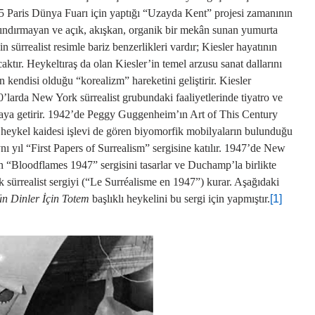
5 Paris Dünya Fuarı için yaptığı “Uzayda Kent” projesi zamanının
barındırmayan ve açık, akışkan, organik bir mekân sunan yumurta
n sürrealist resimle bariz benzerlikleri vardır; Kiesler hayatının
ktır. Heykeltıraş da olan Kiesler’in temel arzusu sanat dallarını
 kendisi olduğu “korealizm” hareketini geliştirir. Kiesler
40’larda New York sürrealist grubundaki faaliyetlerinde tiyatro ve
araya getirir. 1942’de Peggy Guggenheim’ın Art of This Century
nde heykel kaidesi işlevi de gören biyomorfik mobilyaların bulunduğu
ynı yıl “First Papers of Surrealism” sergisine katılır. 1947’de New
 “Bloodflames 1947” sergisini tasarlar ve Duchamp’la birlikte
 sürrealist sergiyi (“Le Surréalisme en 1947”) kurar. Aşağıdaki
n Dinler İçin Totem
başlıklı heykelini bu sergi için yapmıştır.
[1]