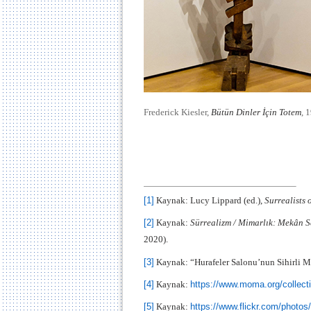
Frederick Kiesler,
Bütün Dinler İçin Totem
, 
[1]
Kaynak: Lucy Lippard (ed.),
Surrealists 
[2]
Kaynak:
Sürrealizm / Mimarlık: Mekân S
2020).
[3]
Kaynak: “Hurafeler Salonu’nun Sihirli M
[4]
Kaynak:
https://www.moma.org/collect
[5]
Kaynak:
https://www.flickr.com/photo