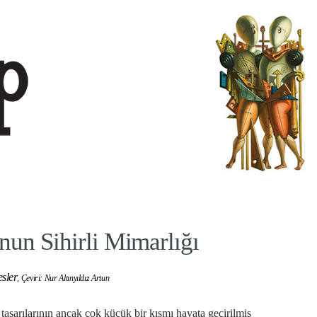
nun Sihirli Mimarlığı
esler
,
Çeviri: Nur Altınyıldız Artun
tasarılarının ancak çok küçük bir kısmı hayata geçirilmiş