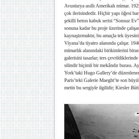
Avusturya asıllı Amerikalı mimar. 192
çok ilerisindedir. Hiçbir yapı öğesi 
şekilli beton kabuk serisi “Sonsuz Ev”i
sonuna kadar bu proje üzerinde çalışaca
kaynaştırmaktır, bu amaçla tek üyesinin
Viyana’da tiyatro alanında çalışır. 19
mimarlık alanındaki birikimlerini bir
galerisini tasarlar; ters çevrildikleri
silindir biçimli bir mekândır burası. A
York’taki Hugo Gallery’de düzenlenen
Paris’teki Galerie Maeght’te son büyük
metin bu sergiyle ilgilidir; Kiesler
Bütü