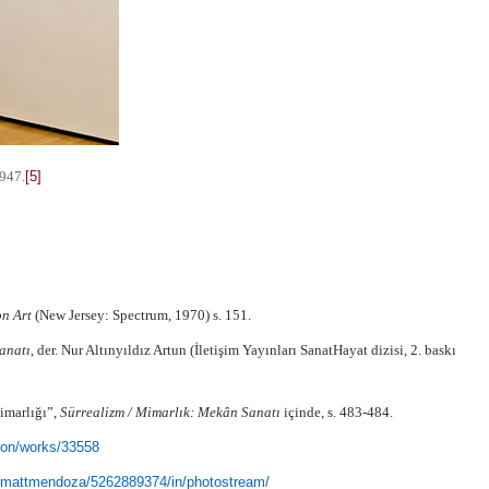
1947.
[5]
on Art
(New Jersey: Spectrum, 1970) s. 151.
anatı
, der. Nur Altınyıldız Artun (İletişim Yayınları SanatHayat dizisi, 2. baskı
imarlığı”,
Sürrealizm / Mimarlık: Mekân Sanatı
içinde, s. 483-484.
ion/works/33558
s/mattmendoza/5262889374/in/photostream/