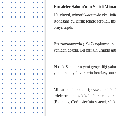
Hurafeler Salonu'nun Sihirli Mimar
19. yüzyıl, mimarlık-resim-heykel ittif
Rönesans bu Birlik içinde serpildi. İn
oraya taşıdı.
Biz zamanımızda (1947) toplumsal bili
yeniden doğdu. Bu birliğin umudu a
Plastik Sanatların yeni gerçekliği yaln
yanıtlara dayalı verilerin korelasyonu 
Mimarlıkta “modern işlevselcilik” öldü
irdelemekten uzak kalıp her ne kadar d
(Bauhaus, Corbusier’nin sistemi, vb.) 