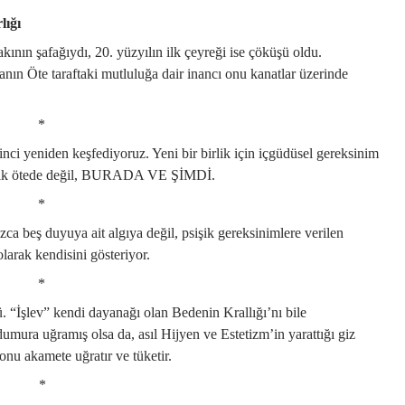
lığı
akının şafağıydı, 20. yüzyılın ilk çeyreği ise çöküşü oldu.
sanın Öte taraftaki mutluluğa dair inancı onu kanatlar üzerinde
*
nci yeniden keşfediyoruz. Yeni bir birlik için içgüdüsel gereksinim
rtık ötede değil, BURADA VE ŞİMDİ.
*
ızca beş duyuya ait algıya değil, psişik gereksinimlere verilen
olarak kendisini gösteriyor.
*
. “İşlev” kendi dayanağı olan Bedenin Krallığı’nı bile
umura uğramış olsa da, asıl Hijyen ve Estetizm’in yarattığı giz
onu akamete uğratır ve tüketir.
*