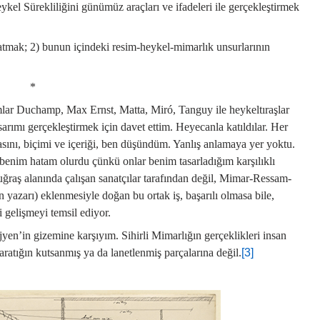
el Sürekliliğini günümüz araçları ve ifadeleri ile gerçekleştirmek
ratmak; 2) bunun içindeki resim-heykel-mimarlık unsurlarının
*
ar Duchamp, Max Ernst, Matta, Miró, Tanguy ile heykeltıraşlar
arımı gerçekleştirmek için davet ettim. Heyecanla katıldılar. Her
çasını, biçimi ve içeriği, ben düşündüm. Yanlış anlamaya yer yoktu.
 benim hatam olurdu çünkü onlar benim tasarladığım karşılıklı
r uğraş alanında çalışan sanatçılar tarafından değil, Mimar-Ressam-
n yazarı) eklenmesiyle doğan bu ortak iş, başarılı olmasa bile,
i gelişmeyi temsil ediyor.
jyen’in gizemine karşıyım. Sihirli Mimarlığın gerçeklikleri insan
aratığın kutsanmış ya da lanetlenmiş parçalarına değil.
[3]