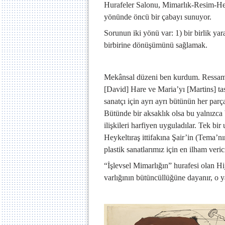
Hurafeler Salonu, Mimarlık-Resim-Heyk
yönünde öncü bir çabayı sunuyor.
Sorunun iki yönü var: 1) bir birlik ya
birbirine dönüşümünü sağlamak.
Mekânsal düzeni ben kurdum. Ressaml
[David] Hare ve Maria’yı [Martins] tas
sanatçı için ayrı ayrı bütünün her par
Bütünde bir aksaklık olsa bu yalnızca
ilişkileri harfiyen uyguladılar. Tek bi
Heykeltıraş ittifakına Şair’in (Tema’nı
plastik sanatlarımız için en ilham veric
“İşlevsel Mimarlığın” hurafesi olan Hi
varlığının bütüncüllüğüne dayanır, o y