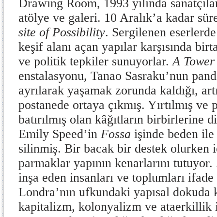
Drawing Room, 1993 yılında sanatçılar
atölye ve galeri. 10 Aralık’a kadar sür
site of Possibility
. Sergilenen eserlerde 
keşif alanı açan yapılar karşısında birt
ve politik tepkiler sunuyorlar.
A Tower
enstalasyonu, Tanao Sasraku’nun pand
ayrılarak yaşamak zorunda kaldığı, art
postanede ortaya çıkmış. Yırtılmış ve 
batırılmış olan kâğıtların birbirlerine 
Emily Speed’in
Fossa
işinde beden ile
silinmiş. Bir bacak bir destek olurken 
parmaklar yapının kenarlarını tutuyor.
inşa eden insanları ve toplumları ifade 
Londra’nın ufkundaki yapısal dokuda k
kapitalizm, kolonyalizm ve ataerkillik iş