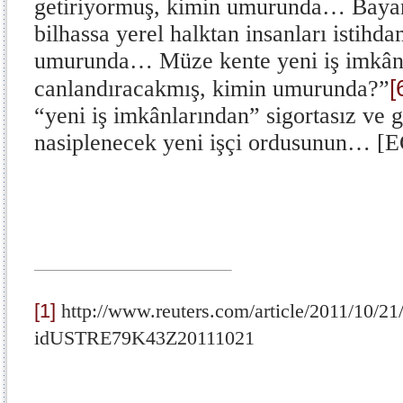
getiriyormuş, kimin umurunda… Baya
bilhassa yerel halktan insanları istih
umurunda… Müze kente yeni iş imkânla
[
canlandıracakmış, kimin umurunda?”
“yeni iş imkânlarından” sigortasız ve 
nasiplenecek yeni işçi ordusunun… [
[1]
http://www.reuters.com/article/2011/10/21
idUSTRE79K43Z20111021