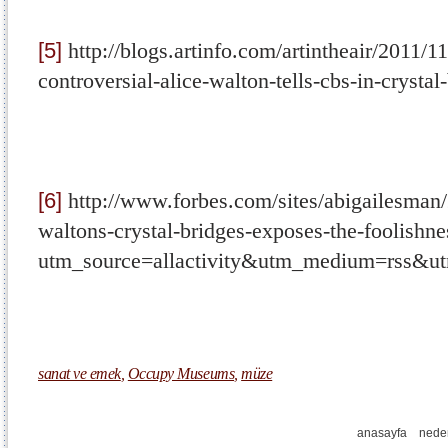
[5]
http://blogs.artinfo.com/artintheair/2011/11
controversial-alice-walton-tells-cbs-in-crysta
[6]
http://www.forbes.com/sites/abigailesman/
waltons-crystal-bridges-exposes-the-foolishne
utm_source=allactivity&utm_medium=rss&u
sanat ve emek
,
Occupy Museums
,
müze
anasayfa
nede