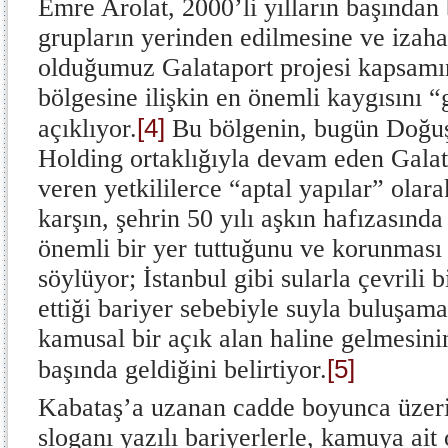
Emre Arolat, 2000’li yılların başından
grupların yerinden edilmesine ve izaha
olduğumuz Galataport projesi kapsamı
bölgesine ilişkin en önemli kaygısını “
[4]
açıklıyor.
Bu bölgenin, bugün Doğuş 
Holding ortaklığıyla devam eden Galat
veren yetkililerce “aptal yapılar” olara
karşın, şehrin 50 yılı aşkın hafızasınd
önemli bir yer tuttuğunu ve korunması 
söylüyor; İstanbul gibi sularla çevrili b
ettiği bariyer sebebiyle suyla buluşama
kamusal bir açık alan haline gelmesini
[5]
başında geldiğini belirtiyor.
Kabataş’a uzanan cadde boyunca üzer
sloganı yazılı bariyerlerle, kamuya ait