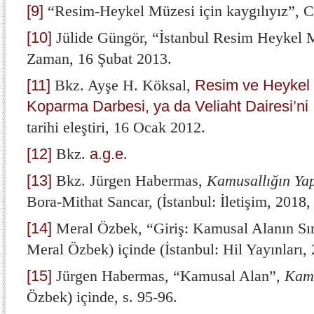
[9]
“Resim-Heykel Müzesi için kaygılıyız”, C
[10]
Jülide Güngör, “İstanbul Resim Heykel M
Zaman, 16 Şubat 2013.
[11]
Bkz. Ayşe H. Köksal,
Resim ve Heykel 
Koparma Darbesi, ya da Veliaht Dairesi’ni 
tarihi eleştiri, 16 Ocak 2012.
[12]
Bkz.
a.g.e
.
[13]
Bkz. Jürgen Habermas,
Kamusallığın Ya
Bora-Mithat Sancar, (İstanbul: İletişim, 2018,
[14]
Meral Özbek, “Giriş: Kamusal Alanın Sın
Meral Özbek) içinde (İstanbul: Hil Yayınları, 
[15]
Jürgen Habermas, “Kamusal Alan”,
Kamu
Özbek) içinde, s. 95-96.