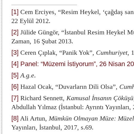
[1]
Cem Erciyes, “Resim Heykel, ‘çağdaş sana
22 Eylül 2012.
[2]
Jülide Güngör, “İstanbul Resim Heykel Mü
Zaman, 16 Şubat 2013.
[3]
Ceren Çıplak, “Panik Yok”,
Cumhuriyet
, 
[4]
Panel: “Müzemi İstiyorum”, 26 Nisan 20
[5]
A.g.e
.
[6]
Hazal Ocak, “Duvarların Dili Olsa”,
Cumh
[7]
Richard Sennett,
Kamusal İnsanın Çöküşü
Abdullah Yılmaz (İstanbul: Ayrıntı Yayınları, 
[8]
Ali Artun,
Mümkün Olmayan Müze: Müzele
Yayınları, İstanbul, 2017, s.69.