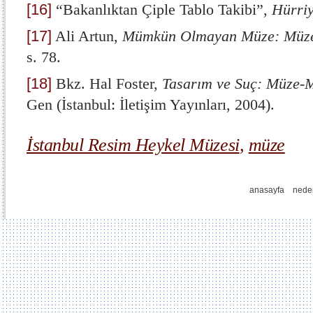
[16]
“Bakanlıktan Çiple Tablo Takibi”,
Hürriy
[17]
Ali Artun,
Mümkün Olmayan Müze: Müzel
s. 78.
[18]
Bkz. Hal Foster,
Tasarım ve Suç: Müze-
Gen (İstanbul: İletişim Yayınları, 2004).
İstanbul Resim Heykel Müzesi
,
müze
anasayfa
nede