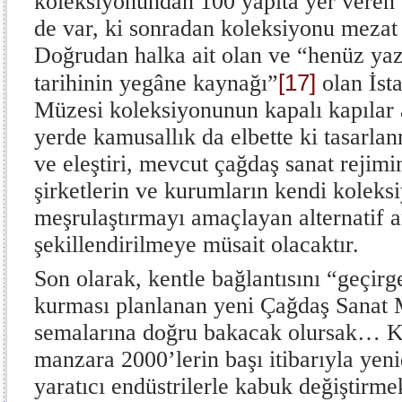
koleksiyonundan 100 yapıta yer veren 
de var, ki sonradan koleksiyonu mezat y
Doğrudan halka ait olan ve “henüz yaz
[17]
tarihinin yegâne kaynağı”
olan İst
Müzesi koleksiyonunun kapalı kapılar 
yerde kamusallık da elbette ki tasarlan
ve eleştiri, mevcut çağdaş sanat rejimin
şirketlerin ve kurumların kendi koleksi
meşrulaştırmayı amaçlayan alternatif an
şekillendirilmeye müsait olacaktır.
Son olarak, kentle bağlantısını “geçir
kurması planlanan yeni Çağdaş Sanat
semalarına doğru bakacak olursak… K
manzara 2000’lerin başı itibarıyla yen
yaratıcı endüstrilerle kabuk değiştirme