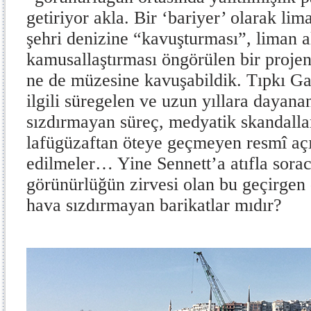
getiriyor akla. Bir ‘bariyer’ olarak lim
şehri denizine “kavuşturması”, liman a
kamusallaştırması öngörülen bir proje
ne de müzesine kavuşabildik. Tıpkı Ga
ilgili süregelen ve uzun yıllara dayanan
sızdırmayan süreç, medyatik skandallar,
lafügüzaftan öteye geçmeyen resmî aç
edilmeler… Yine Sennett’a atıfla sorac
görünürlüğün zirvesi olan bu geçirgen
hava sızdırmayan barikatlar mıdır?