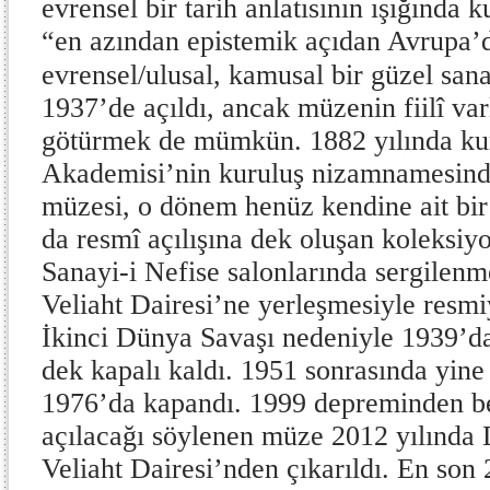
evrensel bir tarih anlatısının ışığında
“en azından epistemik açıdan Avrupa’d
evrensel/ulusal, kamusal bir güzel san
1937’de açıldı, ancak müzenin fiilî var
götürmek de mümkün. 1882 yılında kur
Akademisi’nin kuruluş nizamnamesinde
müzesi, o dönem henüz kendine ait b
da resmî açılışına dek oluşan koleksiyo
Sanayi-i Nefise salonlarında sergilen
Veliaht Dairesi’ne yerleşmesiyle resm
İkinci Dünya Savaşı nedeniyle 1939’d
dek kapalı kaldı. 1951 sonrasında yine
1976’da kapandı. 1999 depreminden be
açılacağı söylenen müze 2012 yılında
Veliaht Dairesi’nden çıkarıldı. En son