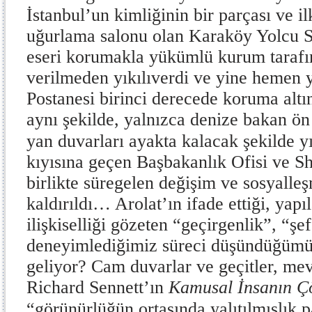
İstanbul’un kimliğinin bir parçası ve 
uğurlama salonu olan Karaköy Yolcu Sal
eseri korumakla yükümlü kurum tarafın
verilmeden yıkılıverdi ve yine hemen 
Postanesi birinci derecede koruma altın
aynı şekilde, yalnızca denize bakan ön
yan duvarları ayakta kalacak şekilde yı
kıyısına geçen Başbakanlık Ofisi ve Sh
birlikte süregelen değişim ve sosyalleş
kaldırıldı… Arolat’ın ifade ettiği, yapıl
ilişkiselliği gözeten “geçirgenlik”, “şef
deneyimlediğimiz süreci düşündüğümü
geliyor? Cam duvarlar ve geçitler, mev
Richard Sennett’ın
Kamusal İnsanın Ç
“görünürlüğün ortasında yalıtılmışlık