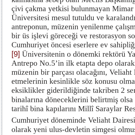
çivi çakma yetkisi bulunmayan Mimar 
Üniversitesi mesul tutuldu ve karalandı
antreponun, müzenin yenilenme çalış
bir üs işlevi göreceği ve restorasyon 
Cumhuriyet öncesi eserlere ev sahipliğ
[9]
Üniversitenin o dönemki rektörü Ya
Antrepo No.5’in ilk etapta depo olarak
müzenin bir parçası olacağını, Veliaht
etmelerinin kesinlikle söz konusu olmad
eksiklikler giderildiğinde takriben 2 se
binalarına döneceklerini belirtmiş olsa
tarihî bina kapılarını Millî Saraylar R
Cumhuriyet döneminde Veliaht Daires
olarak yeni ulus-devletin simgesi olmuş