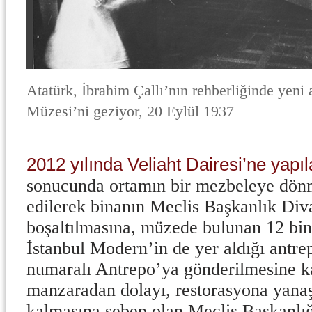
Atatürk, İbrahim Çallı’nın rehberliğinde yeni
Müzesi’ni geziyor, 20 Eylül 1937
2012 yılında Veliaht Dairesi’ne yapıl
sonucunda ortamın bir mezbeleye dön
edilerek binanın Meclis Başkanlık Diva
boşaltılmasına, müzede bulunan 12 bi
İstanbul Modern’in de yer aldığı antre
numaralı Antrepo’ya gönderilmesine ka
manzaradan dolayı, restorasyona yana
kalmasına sebep olan Meclis Başkanlığı