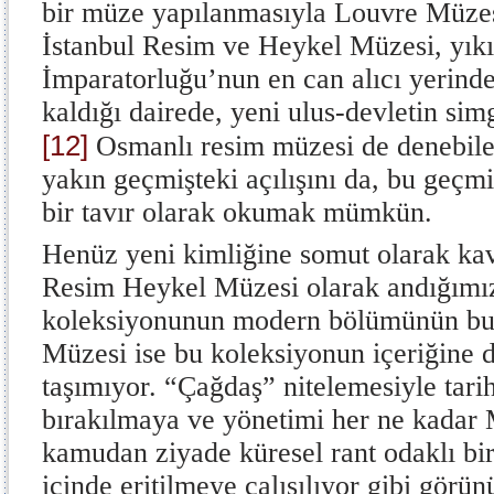
bir müze yapılanmasıyla Louvre Müzes
İstanbul Resim ve Heykel Müzesi, yık
İmparatorluğu’nun en can alıcı yerinde
kaldığı dairede, yeni ulus-devletin sim
[12]
Osmanlı resim müzesi de denebil
yakın geçmişteki açılışını da, bu geçmiş
bir tavır olarak okumak mümkün.
Henüz yeni kimliğine somut olarak kav
Resim Heykel Müzesi olarak andığım
koleksiyonunun modern bölümünün bu
Müzesi ise bu koleksiyonun içeriğine d
taşımıyor. “Çağdaş” nitelemesiyle tari
bırakılmaya ve yönetimi her ne kada
kamudan ziyade küresel rant odaklı bir
içinde eritilmeye çalışılıyor gibi görü