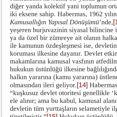
diğer yanda kolektif yani toplumun ort
iki eksene sahip. Habermas, 1962 yılı
[
Kamusallığın Yapısal Dönüşümü
’nde,
yeşeren burjuvazinin siyasal bilincine i
ya da özel bir zümreye ait olanın halka
ile kamunun özdeşleşmesi ise, devletin
koruması ilkesine dayanır. Devlet etkin
makamlarına kamusal vasfının atfedilm
hukukun üstünlüğü ilkesine bağlılığınd
halkın yararına (kamu yararına) üstlen
[14]
olmasından ileri geliyor.
Habermas’
“kuşkusuz devlet otoritesi genellikle ‘
ele alınır; ama bu kabul, kamusal alanı
devletin tüm yurttaşların selametiyle i
[15]
türetilmiştir.”
Hukukun üstünlüğü, y