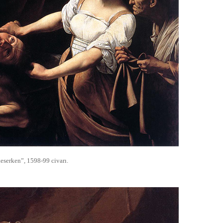
keserken”, 1598-99 civarı.