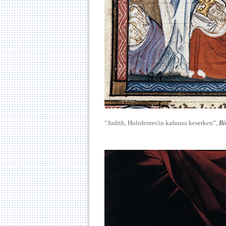
“Judith, Holofernes'in kafasını keserken”,
Bi