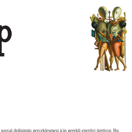
sosyal değişimin gerçekleşmesi için gerekli enerjiyi üretiyor. Bu