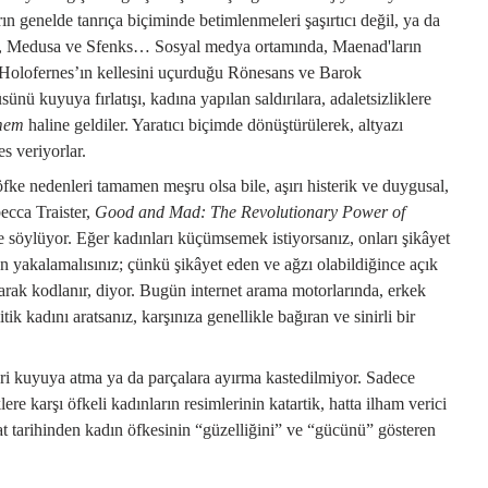
rın genelde tanrıça biçiminde betimlenmeleri şaşırtıcı değil, ya da
lar, Medusa ve Sfenks… Sosyal medya ortamında, Maenad'ların
n, Holofernes’ın kellesini uçurduğu Rönesans ve Barok
nü kuyuya fırlatışı, kadına yapılan saldırılara, adaletsizliklere
mem
haline geldiler. Yaratıcı biçimde dönüştürülerek, altyazı
s veriyorlar.
 öfke nedenleri tamamen meşru olsa bile, aşırı histerik ve duygusal,
becca Traister,
Good and Mad: The Revolutionary Power of
e söylüyor. Eğer kadınları küçümsemek istiyorsanız, onları şikâyet
en yakalamalısınız; çünkü şikâyet eden ve ağzı olabildiğince açık
larak kodlanır, diyor. Bugün internet arama motorlarında, erkek
tik kadını aratsanız, karşınıza genellikle bağıran ve sinirli bir
ri kuyuya atma ya da parçalara ayırma kastedilmiyor. Sadece
iklere karşı öfkeli kadınların resimlerinin katartik, hatta ilham verici
at tarihinden kadın öfkesinin “güzelliğini” ve “gücünü” gösteren