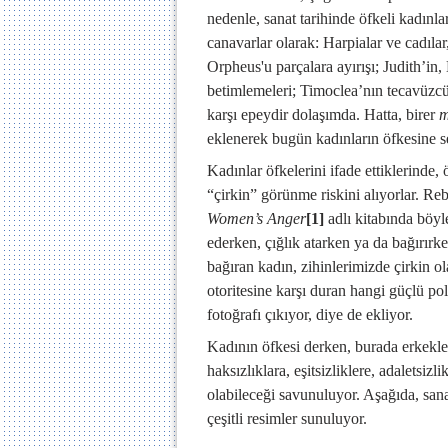
nedenle, sanat tarihinde öfkeli kadınla
canavarlar olarak: Harpialar ve cadı
Orpheus'u parçalara ayırışı; Judith’i
betimlemeleri; Timoclea’nın tecavüzcüsü
karşı epeydir dolaşımda. Hatta, birer
eklenerek bugün kadınların öfkesine se
Kadınlar öfkelerini ifade ettiklerinde,
“çirkin” görünme riskini alıyorlar. Re
Women’s Anger
[1]
adlı kitabında böyl
ederken, çığlık atarken ya da bağırırk
bağıran kadın, zihinlerimizde çirkin o
otoritesine karşı duran hangi güçlü poli
fotoğrafı çıkıyor, diye de ekliyor.
Kadının öfkesi derken, burada erkekle
haksızlıklara, eşitsizliklere, adaletsizl
olabileceği savunuluyor. Aşağıda, san
çeşitli resimler sunuluyor.