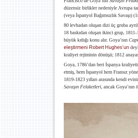
Francisco de Goya’nın
Savaşın Felake
düzensiz birlikler nedeniyle Avrupa ta
(veya İspanyol Bağımsızlık Savaşı) (1
80 levhadan oluşan dizi üç gruba ayrılı
18 baskıdan oluşan ikinci grup, 1811-
büyük kıtlığı konu alır. Goya’nın
Capr
eleştirmeni Robert Hughes’un
deyi
kraliyet rejiminin dönüşü; 1812 anaya
Goya, 1786’dan beri İspanya kraliyeti
etmiş, hem İspanyol hem Fransız yöneti
1819-1823 yılları arasında kendi evin
Savaşın Felaketleri
, ancak Goya’nın 