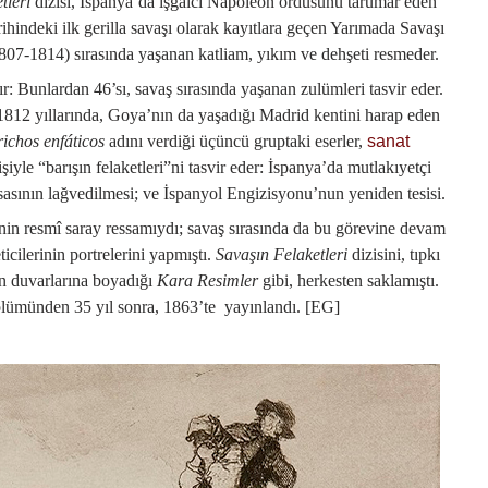
tleri
dizisi, İspanya’da işgalci Napoléon ordusunu tarumar eden
rihindeki ilk gerilla savaşı olarak kayıtlara geçen Yarımada Savaşı
807-1814) sırasında yaşanan katliam, yıkım ve dehşeti resmeder.
r: Bunlardan 46’sı, savaş sırasında yaşanan zulümleri tasvir eder.
1812 yıllarında, Goya’nın da yaşadığı Madrid kentini harap eden
ichos enfáticos
adını verdiği üçüncü gruptaki eserler,
sanat
şiyle “barışın felaketleri”ni tasvir eder: İspanya’da mutlakıyetçi
sasının lağvedilmesi; ve İspanyol Engizisyonu’nun yeniden tesisi.
nin resmî saray ressamıydı; savaş sırasında da bu görevine devam
cilerinin portrelerini yapmıştı.
Savaşın Felaketleri
dizisini, tıpkı
in duvarlarına boyadığı
Kara Resimler
gibi, herkesten saklamıştı.
ölümünden 35 yıl sonra, 1863’te yayınlandı. [EG]