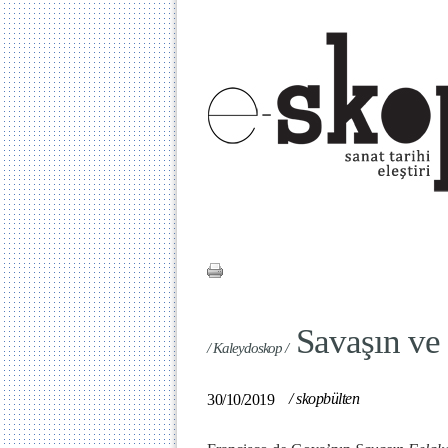
Savaşın ve 
/ Kaleydoskop /
/
skopbülten
30/10/2019