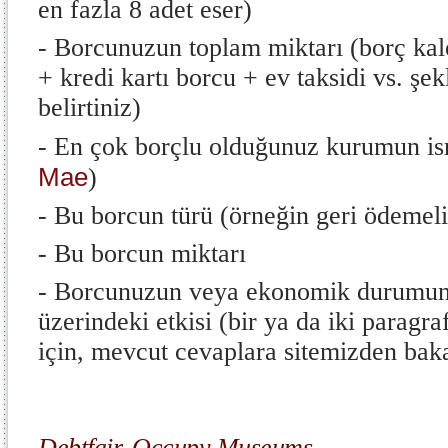
en fazla 8 adet eser)
- Borcunuzun toplam miktarı (borç kal
+ kredi kartı borcu + ev taksidi vs. şe
belirtiniz)
- En çok borçlu olduğunuz kurumun is
Mae
)
- Bu borcun türü (örneğin geri ödemeli
- Bu borcun miktarı
- Borcunuzun veya ekonomik durumun
üzerindeki etkisi (bir ya da iki paragraf
için, mevcut cevaplara sitemizden baka
Debtfair
,
Occupy Museums