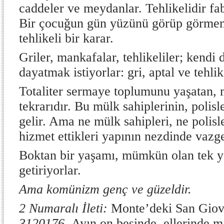
caddeler ve meydanlar. Tehlikelidir fab
Bir çocuğun gün yüzünü görüp görmem
tehlikeli bir karar.
Griler, mankafalar, tehlikeliler; kendi
dayatmak istiyorlar: gri, aptal ve tehlik
Totaliter sermaye toplumunu yaşatan, 
tekrarıdır. Bu mülk sahiplerinin, polisl
gelir. Ama ne mülk sahipleri, ne polisl
hizmet ettikleri yapının nezdinde vazg
Boktan bir yaşamı, mümkün olan tek y
getiriyorlar.
Ama komünizm genç ve güzeldir.
2 Numaralı İleti:
Monte’deki San Giov
3120176.
Ayın on beşinde, ellerinde m