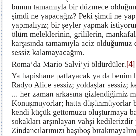
bunun tamamıyla bir düzmece olduğunu
şimdi ne yapacağız? Peki şimdi ne yap
yapmalıyız; bir şeyler yapmak istiyoru
ölüm meleklerinin, grililerin, mankafala
karşısında tamamıyla aciz olduğumuz d
sessiz kalamayacağım.
[4]
Roma’da Mario Salvi’yi öldürdüler.
Ya hapishane patlayacak ya da benim 
Radyo Alice sessiz; yoldaşlar sessiz; k
... her zaman arkasına gizlendiğimiz m
Konuşmuyorlar; hatta düşünmüyorlar b
kendi küçük gettomuzu oluşturmaya baş
sokakları arşınlayan vahşi kedilerizdir 
Zindancılarımızı başıboş bırakmayalım