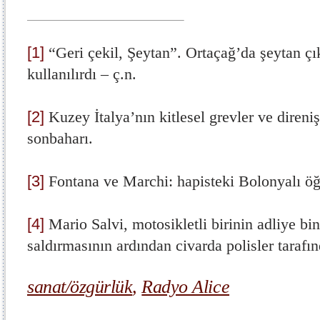
[1]
“Geri çekil, Şeytan”. Ortaçağ’da şeytan çı
kullanılırdı – ç.n.
[2]
Kuzey İtalya’nın kitlesel grevler ve direni
sonbaharı.
[3]
Fontana ve Marchi: hapisteki Bolonyalı öğr
[4]
Mario Salvi, motosikletli birinin adliye bi
saldırmasının ardından civarda polisler tarafı
sanat/özgürlük
,
Radyo Alice