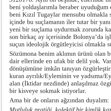
beni yoldaşlarımla beraber uyuduğum 
beni Kızıl Tugaylar mensubu olmakla s
içinde bu suçlamanın iler tutar bir yanı
yeni bir suçlama uydurmak zorunda kal
son birkaç ay içerisinde Bolonya’da işl
suçun ideolojik örgütleyicisi olmakla s
Sözümona benim aklımın ürünü olan bu
dair ellerinde en ufak bir delil yok. Va
dönüşümüne imkân tanıyan özgürleştiri
kuran ayrılık/Eyleminin ve yadsıma/Ey
alan (İktidar nezdinde) anlaşılmaz özgü
bir kisveye sokmak istiyorlar.
Ama bir de onların ağzından duyalım:
Mutluluk pratiği, kolektif bir kimlik k