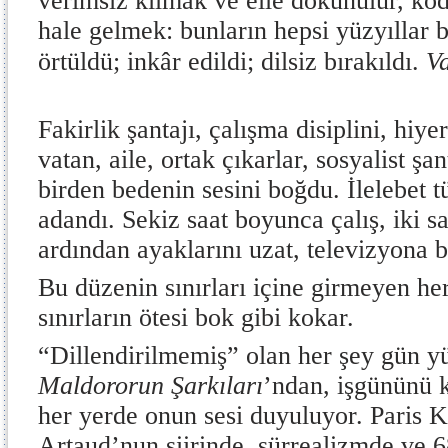
verimsiz kılmak ve elle dokunulur, ko
hale gelmek: bunların hepsi yüzyıllar 
örtüldü; inkâr edildi; dilsiz bırakıldı.
V
Fakirlik şantajı, çalışma disiplini, hiye
vatan, aile, ortak çıkarlar, sosyalist şan
birden bedenin sesini boğdu. İlelebet 
adandı. Sekiz saat boyunca çalış, iki s
ardından ayaklarını uzat, televizyona 
Bu düzenin sınırları içine girmeyen he
sınırların ötesi bok gibi kokar.
“Dillendirilmemiş” olan her şey gün y
Maldororun Şarkıları
’ndan, işgününü 
her yerde onun sesi duyuluyor. Paris
Artaud’nun şiirinde, sürrealizmde ve 