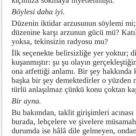
kıçımıza sokmaya niyetlenmişti.”
Böylesi daha iyi.
Düzenin iktidar arzusunun söylemi mi;
düzenine karşı arzunun gücü mü? Katıl
yoksa, tekinsizin radyosu mu?
İlk seçenekte belirsizliğe yer yoktur; d
kuşanmıştır: şu şu olayın gerçekleştiği
ona atfettiği anlamı. Bir şey hakkında
başka bir şey demektedirler o yüzden n
türlü anlaşılmaz çünkü konu çoktan ka
Bir ayna.
Bu bakımdan, taklit girişimleri acınası
burada, lehçelere ve şivelere müsamah
durumda ise hâlâ dile gelmeyen, ondan