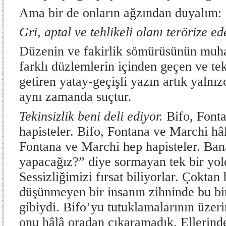
Ama bir de onların ağzından duyalım:
Gri, aptal ve tehlikeli olanı terörize e
Düzenin ve fakirlik sömürüsünün muhafı
farklı düzlemlerin içinden geçen ve tek
getiren yatay-geçişli yazın artık yalnı
aynı zamanda suçtur.
Tekinsizlik beni deli ediyor.
Bifo, Font
hapisteler. Bifo, Fontana ve Marchi hâl
Fontana ve Marchi hep hapisteler. Ban
yapacağız?” diye sormayan tek bir yold
Sessizliğimizi fırsat biliyorlar. Çoktan
düşünmeyen bir insanın zihninde bu bir
gibiydi. Bifo’yu tutuklamalarının üzeri
onu hâlâ oradan çıkaramadık. Ellerinde