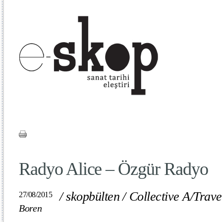
Radyo Alice – Özgür Radyo
/
skopbülten
/
Collective A/Trav
27/08/2015
Boren