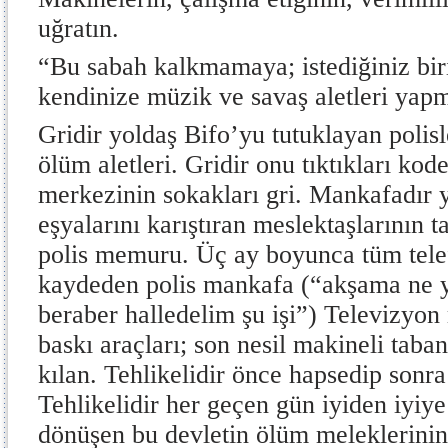
uğratın.
“Bu sabah kalkmamaya; istediğiniz bir
kendinize müzik ve savaş aletleri yapm
Gridir yoldaş Bifo’yu tutuklayan polisle
ölüm aletleri. Gridir onu tıktıkları kode
merkezinin sokakları gri. Mankafadır y
eşyalarını karıştıran meslektaşlarının t
polis memuru. Üç ay boyunca tüm tele
kaydeden polis mankafa (“akşama ne 
beraber halledelim şu işi”) Televizyon
baskı araçları; son nesil makineli tabanc
kılan. Tehlikelidir önce hapsedip sonra
Tehlikelidir her geçen gün iyiden iyiye 
dönüşen bu devletin ölüm meleklerinin 