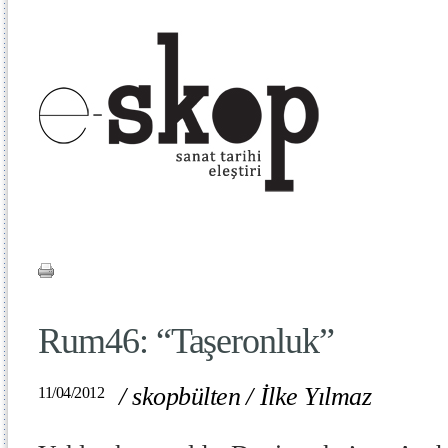
Rum46: “Taşeronluk”
/
skopbülten
/
İlke Yılmaz
11/04/2012