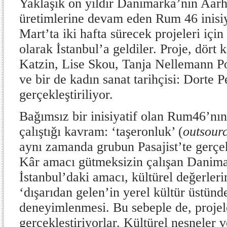
Yaklaşık on yıldır Danimarka’nın Aarh
üretimlerine devam eden Rum 46 inisiya
Mart’ta iki hafta sürecek projeleri için
olarak İstanbul’a geldiler. Proje, dört 
Katzin, Lise Skou, Tanja Nellemann P
ve bir de kadın sanat tarihçisi: Dorte 
gerçekleştiriliyor.
Bağımsız bir inisiyatif olan Rum46’nın
çalıştığı kavram: ‘taşeronluk’ (
outsour
aynı zamanda grubun Pasajist’te gerçekl
Kâr amacı gütmeksizin çalışan Danima
İstanbul’daki amacı, kültürel değerleri
‘dışarıdan gelen’in yerel kültür üstünde
deneyimlenmesi. Bu sebeple de, projel
gerçekleştiriyorlar. Kültürel nesneler 