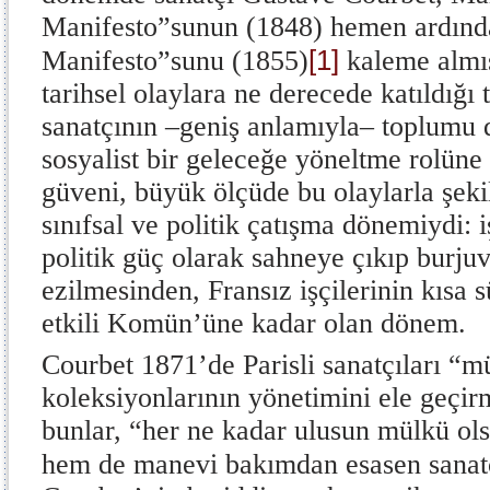
Manifesto”sunun (1848) hemen ardınd
[1]
Manifesto”sunu (1855)
kaleme almış
tarihsel olaylara ne derecede katıldığı t
sanatçının –geniş anlamıyla– toplumu 
sosyalist bir geleceğe yöneltme rolüne 
güveni, büyük ölçüde bu olaylarla şek
sınıfsal ve politik çatışma dönemiydi: i
politik güç olarak sahneye çıkıp burju
ezilmesinden, Fransız işçilerinin kısa
etkili Komün’üne kadar olan dönem.
Courbet 1871’de Parisli sanatçıları “m
koleksiyonlarının yönetimini ele geçir
bunlar, “her ne kadar ulusun mülkü ol
hem de manevi bakımdan esasen sanatçı