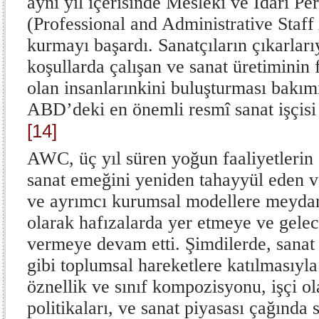
aynı yıl içerisinde Meslekî ve İdari Per
(Professional and Administrative Staf
kurmayı başardı. Sanatçıların çıkarları
koşullarda çalışan ve sanat üretiminin 
olan insanlarınkini buluşturması bak
ABD’deki en önemli resmî sanat işçisi b
[14]
AWC, üç yıl süren yoğun faaliyetlerin 
sanat emeğini yeniden tahayyül eden 
ve ayrımcı kurumsal modellere meydan
olarak hafızalarda yer etmeye ve gelec
vermeye devam etti. Şimdilerde, sanat
gibi toplumsal hareketlere katılmasıyla
öznellik ve sınıf kompozisyonu, işçi ol
politikaları, ve sanat piyasası çağında 