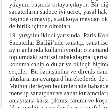
yüzyılın başında ortaya çıkıyor. Bir di
sanatçıların sadece iyi ücret, yasal ha
peşinde olmayıp, statükoya meydan oku
de birlik içinde olmaları.
19. yüzyılın ikinci yarısında, Paris Ko
Sanatçılar Birliği’nde sanatçı, sanat iş
aynı anlamda kullanılıyordu; o zamanda
toplumdaki sınıfsal tabakalaşma içerisi
konuma sahip oldular ve bilinçli biçi
seçtiler. Bu özdüşünüm ve direniş dama
uluslararası avangard hareketlerde d
Metnin ilerleyen bölümlerinde bahsed
mensup sanatçılar ve sanat kuramcıları,
anlayışına karşı çıkmış, tanımı ve koşu
fikir ayrılığı yaşasalar da işçi sınıfı k