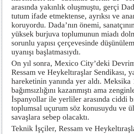
arasında yakınlık oluşmuştu, gerçi Dada
tutum ifade etmektense, ayrıksı ve anar
koruyordu. Dada’nın önemi, sanatçını
yüksek burjuva toplumunun miadı dol
sorunlu yapısı çerçevesinde düşünüle
uyanışı başlatmasıydı.
On yıl sonra, Mexico City’deki Devrimc
Ressam ve Heykeltıraşlar Sendikası, yara
hareketinin yanında yer aldı. Meksika
bağımsızlığını kazanmıştı ama zenginle
İspanyollar ile yerliler arasında ciddi
toplumsal uçurum söz konusuydu ve ülk
savaşlara sebep olacaktı.
Teknik İşçiler, Ressam ve Heykeltıraş