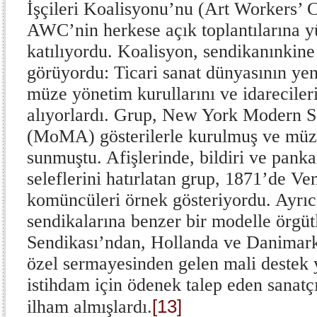
İşçileri Koalisyonu’nu (Art Workers’ 
AWC’nin herkese açık toplantılarına yü
katılıyordu. Koalisyon, sendikanınkine 
görüyordu: Ticari sanat dünyasının yen
müze yönetim kurullarını ve idareciler
alıyorlardı. Grup, New York Modern 
(MoMA) gösterilerle kurulmuş ve müzel
sunmuştu. Afişlerinde, bildiri ve pank
seleflerini hatırlatan grup, 1871’de 
komüncüleri örnek gösteriyordu. Ayrıca
sendikalarına benzer bir modelle örgüt
Sendikası’ndan, Hollanda ve Danimark
özel sermayesinden gelen mali destek 
istihdam için ödenek talep eden sanatç
[13]
ilham almışlardı.