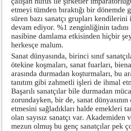
çalışan nüfus ile şirketler imparatorluğ
etmeyi tümden bıraktığı bir dönemde 
süren bazı sanatçı grupları kendilerini
devam ediyor. %1 zenginliğinin tadını
nasibine damlama etkisinden hiçbir şe
herkesçe malum.
Sanat dünyasında, birinci sınıf sanatçıla
ötekine koşmaları, sanat fuarları, bien
arasında durmadan koşturmaları, bu a
tanıtım gibi zahmetli işleri de ihmal e
Başarılı sanatçılar bile durmadan müc
zorundayken, bir de, sanat dünyasını
etmesini sağladıkları halde emekleri 
olan sayısız sanatçı var. Akademiden v
mezun olmuş bu genç sanatçılar pek ç