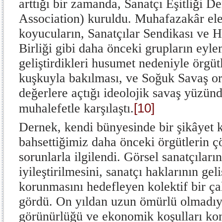
arttığı bir zamanda, Sanatçı Eşitliği De
Association) kuruldu. Muhafazakâr ele
koyucuların, Sanatçılar Sendikası ve 
Birliği gibi daha önceki grupların eyle
geliştirdikleri husumet nedeniyle örgütl
kuşkuyla bakılması, ve Soğuk Savaş or
değerlere açtığı ideolojik savaş yüzün
[10]
muhalefetle karşılaştı.
Dernek, kendi bünyesinde bir şikâyet k
bahsettiğimiz daha önceki örgütlerin ç
sorunlarla ilgilendi. Görsel sanatçılar
iyileştirilmesini, sanatçı haklarının geli
korunmasını hedefleyen kolektif bir ça
gördü. On yıldan uzun ömürlü olmadıys
görünürlüğü ve ekonomik koşulları ko