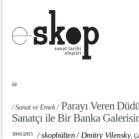
Parayı Veren Düdü
/ Sanat ve Emek /
Sanatçı ile Bir Banka Galerisi
/
skopbülten
/
Dmitry Vilensky
30/01/2015
,
Çe