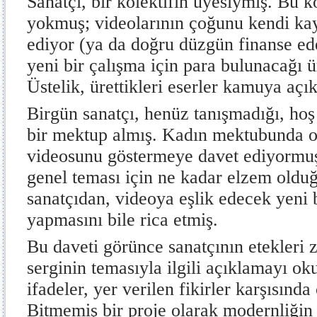
Sanatçı, bir kolektifin üyesiymiş. Bu ko
yokmuş; videolarının çoğunu kendi kay
ediyor (ya da doğru düzgün finanse ed
yeni bir çalışma için para bulunacağı ü
Üstelik, ürettikleri eserler kamuya açı
Birgün sanatçı, henüz tanışmadığı, hoş
bir mektup almış. Kadın mektubunda o
videosunu göstermeye davet ediyormuş
genel teması için ne kadar elzem oldu
sanatçıdan, videoya eşlik edecek yeni 
yapmasını bile rica etmiş.
Bu daveti görünce sanatçının etekleri 
serginin temasıyla ilgili açıklamayı o
ifadeler, yer verilen fikirler karşısın
Bitmemiş bir proje olarak modernliğin ö