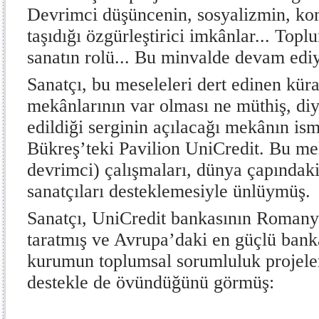
Devrimci düşüncenin, sosyalizmin, 
taşıdığı özgürleştirici imkânlar... T
sanatın rolü... Bu minvalde devam edi
Sanatçı, bu meseleleri dert edinen küra
mekânlarının var olması ne müthiş, d
edildiği serginin açılacağı mekânın is
Bükreş’teki Pavilion UniCredit. Bu mek
devrimci) çalışmaları, dünya çapındak
sanatçıları desteklemesiyle ünlüymüş.
Sanatçı, UniCredit bankasının Romany
taratmış ve Avrupa’daki en güçlü bank
kurumun toplumsal sorumluluk projeler
destekle de övündüğünü görmüş: