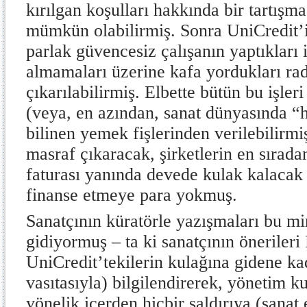
kırılgan koşulları hakkında bir tartış
mümkün olabilirmiş. Sonra UniCredit’i
parlak güvencesiz çalışanın yaptıkları i
almamaları üzerine kafa yordukları rad
çıkarılabilirmiş. Elbette bütün bu işler
(veya, en azından, sanat dünyasında “
bilinen yemek fişlerinden verilebilirmi
masraf çıkaracak, şirketlerin en sırad
faturası yanında devede kulak kalacak
finanse etmeye para yokmuş.
Sanatçının küratörle yazışmaları bu mi
gidiyormuş – ta ki sanatçının önerileri
UniCredit’tekilerin kulağına gidene ka
vasıtasıyla) bilgilendirerek, yönetim k
yönelik içerden hiçbir saldırıya (sanat 