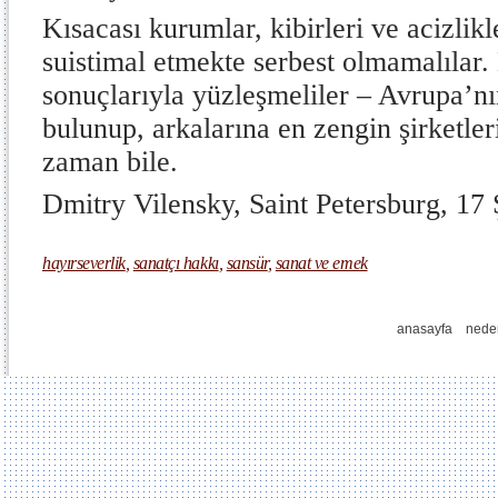
Kısacası kurumlar, kibirleri ve acizlikle
suistimal etmekte serbest olmamalılar.
sonuçlarıyla yüzleşmeliler – Avrupa’nı
bulunup, arkalarına en zengin şirketleri
zaman bile.
Dmitry Vilensky, Saint Petersburg, 17
hayırseverlik
,
sanatçı hakkı
,
sansür
,
sanat ve emek
anasayfa
nede