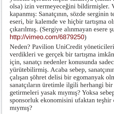
olsa) izin vermeyeceğini bildirmişler.
kapanmış: Sanatçının, sözde serginin t
eseri, bir kalemde ve hiçbir tartışma o
çıkarılmış. (Sergiye alınmayan esere şu
http://vimeo.com/6879250
)
Neden? Pavilion UniCredit yöneticileri
verdikleri ve gerçek bir tartışma imkân
için, sanatçı nedenler konusunda sade
yürütebilirmiş. Acaba sebep, sanatçın
çalışan şöhret delisi bir egomanyak o
sanatçıların üretimle ilgili herhangi b
getirmeleri yasak mıymış? Yoksa sebep,
sponsorluk ekonomisini ufaktan teşhir
mıymış?