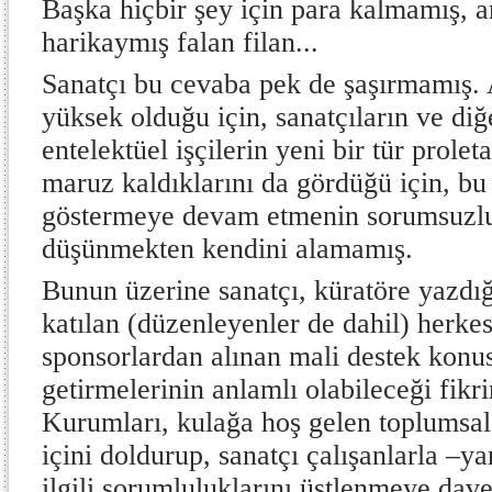
Başka hiçbir şey için para kalmamış,
harikaymış falan filan...
Sanatçı bu cevaba pek de şaşırmamış. A
yüksek olduğu için, sanatçıların ve diğ
entelektüel işçilerin yeni bir tür prol
maruz kaldıklarını da gördüğü için, bu
göstermeye devam etmenin sorumsuzl
düşünmekten kendini alamamış.
Bunun üzerine sanatçı, küratöre yazdığ
katılan (düzenleyenler de dahil) herke
sponsorlardan alınan mali destek kon
getirmelerinin anlamlı olabileceği fikri
Kurumları, kulağa hoş gelen toplumsa
içini doldurup, sanatçı çalışanlarla –y
ilgili sorumluluklarını üstlenmeye davet