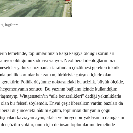
ti, İngiltere
in temelinde, toplumlarımızın karşı karşıya olduğu sorunları
lanıyor olduğumuz iddiası yatıyor. Neoliberal ideologların bizi
 meseleler yalnızca uzmanlar tarafından çözülmesi gereken teknik
da politik sorunlar her zaman, birbiriyle çatışma içinde olan
gerektirir. Politik düşünme noktasındaki bu acizlik, büyük ölçüde,
u hegemonyanın sonucu. Bu yazının bağlamı içinde kullandığım
ylaşmayıp, Wittgenstein’ın “aile benzerlikleri” dediği yakınlıklarla
lan bir felsefi söylemdir. Envai çeşit liberalizm vardır, bazıları da
de liberal düşüncedeki hâkim eğilim, toplumsal dünyanın çoğul
tışmaları kavrayamayan, akılcı ve bireyci bir yaklaşımın damgasını
akılcı çözüm yoktur, onun için de insan toplumlarının temelinde