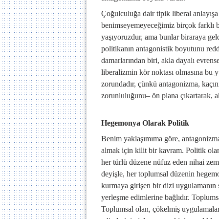
Çoğulculuğa dair tipik liberal anlayışa
benimseyemeyeceğimiz birçok farklı b
yaşıyoruzdur, ama bunlar biraraya geldi
politikanın antagonistik boyutunu red
damarlarından biri, akla dayalı evrensel
liberalizmin kör noktası olmasına bu
zorundadır, çünkü antagonizma, kaçını
zorunluluğunu– ön plana çıkartarak, ak
Hegemonya Olarak Politik
Benim yaklaşımıma göre, antagonizman
almak için kilit bir kavram. Politik o
her türlü düzene nüfuz eden nihai ze
deyişle, her toplumsal düzenin hegemo
kurmaya girişen bir dizi uygulamanın
yerleşme edimlerine bağlıdır. Toplumsa
Toplumsal olan, çökelmiş uygulamaları