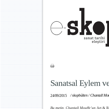
Sanatsal Eylem v
/
skopbülten
/
Chantall Mou
24/09/2015
Bu metin, Chantall Mouffe’un
Art & R