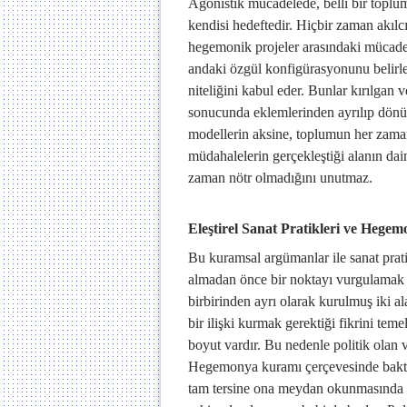
Agonistik mücadelede, belli bir toplum
kendisi hedeftedir. Hiçbir zaman akılc
hegemonik projeler arasındaki mücadele
andaki özgül konfigürasyonunu belir
niteliğini kabul eder. Bunlar kırılgan
sonucunda eklemlerinden ayrılıp dönü
modellerin aksine, toplumun her zama
müdahalelerin gerçekleştiği alanın d
zaman nötr olmadığını unutmaz.
Eleştirel Sanat Pratikleri ve Hege
Bu kuramsal argümanlar ile sanat pratik
almadan önce bir noktayı vurgulamak is
birbirinden ayrı olarak kurulmuş iki al
bir ilişki kurmak gerektiği fikrini teme
boyut vardır. Bu nedenle politik olan
Hegemonya kuramı çerçevesinde baktığ
tam tersine ona meydan okunmasında san