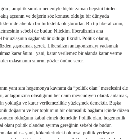
 göre, ampirik sınırlar nedeniyle hiçbir zaman hepsini birden
akış açısının ve değerin söz konusu olduğu bir dünyada
klerinde ahenkli bir birliktelik oluştururlar. Bu tip liberalizmin,
detmesinin sebebi de budur. Nitekim, liberalizmin ana
 bir uzlaşının sağlanabilir olduğu fikridir. Politik olanın,
 yüzden şaşmamak gerek. Liberalizm antagonizmayı yadsımak
lmaz karar ânını –yani, karar verilemez bir alanda karar verme
ılcı uzlaşmanın sınırını gözler önüne serer.
ın yanı sıra hegemonya kavramı da “politik olan” meselesini ele
lanı, antagonizma olasılığının her daim mevcudiyeti olarak anlamak,
min yokluğu ve karar verilemezlikle yüzleşmek demektir. Başka
nik doğasını ve her toplumun bir olumsallık bağlamı içinde düzen
 sonucu olduğunu kabul etmek demektir. Politik olan, hegemonik
l olanı politik olandan ayırma gereğinin sebebi de budur.
n alanıdır – yani, kökenlerindeki olumsal politik yerleşme