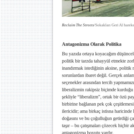
Reclaim The Streets
/Sokakları Geri Al hareke
Antagonizma Olarak Politika
Bu yazıda ortaya koyacağım düşünceler
politik bir tarzda tahayyül etmekte zor
inandırmak istediğinin aksine, politik
sorunlardan ibaret değil. Gerçek anlam
seçenekler arasından tercih yapmamızı 
liberalizmin rakipsiz biçimde kurduğ
şekliyle “liberalizm”, ortak bir özü pa
birbirine bağlanan pek çok çeşitlemesi o
ilericidir; ama birkaç istisna haricin
doğasını ve bu çoğulluğun getirdiği ça
taşır – bu çatışmaları çözecek hiçbir 
antagonizma boyutu vardır.