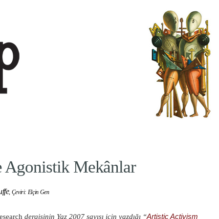
e Agonistik Mekânlar
ffe
,
Çeviri: Elçin Gen
esearch
dergisinin Yaz 2007 sayısı için yazdığı “
Artistic Activism