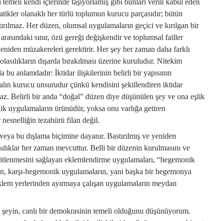
 temeli kendi içlerinde taşıyorlamış gibi bunları verili kabul eden
tikler olanaklı her türlü toplumun kurucu parçasıdır; bütün
ırılmaz. Her düzen, olumsal uygulamaların geçici ve kırılgan bir
arasındaki sınır, özü gereği değişkendir ve toplumsal failler
 yeniden müzakereleri gerektirir. Her şey her zaman daha farklı
olasılıkların dışarda bırakılması üzerine kuruludur. Nitekim
 bu anlamdadır: İktidar ilişkilerinin belirli bir yapısının
lın kurucu unsurudur çünkü kendisini şekillendiren iktidar
maz. Belirli bir anda “doğal” düzen diye düşünülen şey ve ona eşlik
k uygulamaların ürünüdür, yoksa onu varlığa getiren
nesnelliğin tezahürü filan değil.
u veya bu dışlama biçimine dayanır. Bastırılmış ve yeniden
lıklar her zaman mevcuttur. Belli bir düzenin kurulmasını ve
bitlenmesini sağlayan eklemlendirme uygulamaları, “hegemonik
n, karşı-hegemonik uygulamaların, yani başka bir hegemonya
klem yerlerinden ayırmaya çalışan uygulamaların meydan
şeyin, canlı bir demokrasinin temeli olduğunu düşünüyorum.