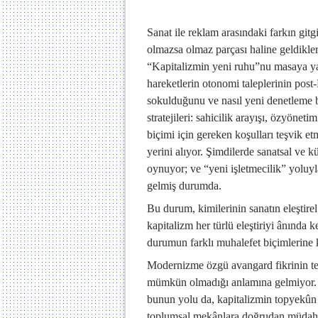
Sanat ile reklam arasındaki farkın gitgid
olmazsa olmaz parçası haline geldikleri 
“Kapitalizmin yeni ruhu”nu masaya ya
hareketlerin otonomi taleplerinin post-
sokulduğunu ve nasıl yeni denetleme bi
stratejileri: sahicilik arayışı, özyönet
biçimi için gereken koşulları teşvik e
yerini alıyor. Şimdilerde sanatsal ve k
oynuyor; ve “yeni işletmecilik” yoluyla,
gelmiş durumda.
Bu durum, kimilerinin sanatın eleştire
kapitalizm her türlü eleştiriyi ânında k
durumun farklı muhalefet biçimlerine k
Modernizme özgü avangard fikrinin terk
mümkün olmadığı anlamına gelmiyor. S
bunun yolu da, kapitalizmin topyekûn 
toplumsal mekânlara doğrudan müdahal