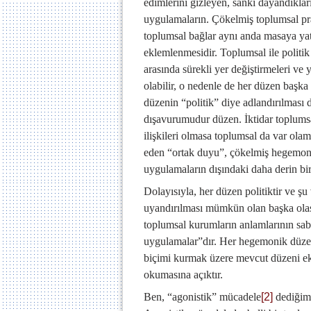
edimlerini gizleyen, sanki dayandıkları
uygulamaların. Çökelmiş toplumsal pra
toplumsal bağlar aynı anda masaya yat
eklemlenmesidir. Toplumsal ile politik 
arasında sürekli yer değiştirmeleri ve
olabilir, o nedenle de her düzen başka 
düzenin “politik” diye adlandırılması da
dışavurumudur düzen. İktidar toplumsa
ilişkileri olmasa toplumsal da var ola
eden “ortak duyu”, çökelmiş hegemoni
uygulamaların dışındaki daha derin bir 
Dolayısıyla, her düzen politiktir ve ş
uyandırılması mümkün olan başka olası
toplumsal kurumların anlamlarının sa
uygulamalar”dır. Her hegemonik düze
biçimi kurmak üzere mevcut düzeni e
okumasına açıktır.
Ben, “agonistik” mücadele
[2]
dediğim 