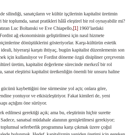
e silindiği, sanatçıların ve kültür işçilerinin kapitalist üretimin
bir toplumda, sanat pratikleri hâlâ eleştirel bir rol oynayabilir mi?
tıran Luc Boltanski ve Eve Chiapello,
[1]
1960’lardaki
Fordist ağ ekonomisinin geliştirilmesi için nasıl hizmete
çimlerine dönüştüklerini gösteriyorlar. Karşı-kültürün estetik
im ideali, hiyerarşi karşıtı ihtiyaç, bugün kapitalist düzenlemenin son
tmek için kullanılıyor ve Fordist döneme özgü disipliner çerçevenin
ültürel üretim, kapitalist değerleme sürecinde merkezî bir rol
 sanat eleştirisi kapitalist üretkenliğin önemli bir unsuru haline
l gücünü kaybettiğini öne sürmesine yol açtı; onlara göre,
endine yontuyor ve etkisizleştiriyor. Fakat kimileri de, yeni
apı açtığını öne sürüyor.
 edilmesi gerektiği açık; ama bu, eleştirinin hiçbir surette
adece, sanatsal müdahale alanının genişletilmesi gerekiyor;
toplumsal seferberlik programına karşı çıkmak üzere çoğul
ede bulunmak. Hedef, kapitalizmin yeniden üretimi için gereken