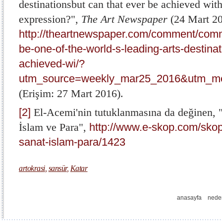
destinationsbut can that ever be achieved wit
expression?",
The
Art
Newspaper
(24 Mart 20
http://theartnewspaper.com/comment/comme
be-one-of-the-world-s-leading-arts-destina
achieved-wi/?
utm_source=weekly_mar25_2016&utm_m
(Erişim: 27 Mart 2016).
[2]
El-Acemi'nin tutuklanmasına da değinen, 
İslam ve Para",
http://www.e-skop.com/skop
sanat-islam-para/1423
artokrasi
,
sansür
,
Katar
anasayfa
nede