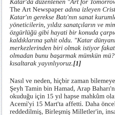
Katar'da düzenlenen "Art for Tomorrow
The Art Newspaper
adına izleyen Cris
Katar'ın gerekse Batı'nın sanat kuruml
yöneticilerin, yıldız sanatçıların ve mi
özgürlüğü gibi hayati bir konuda çarpı
kaldıklarına şahit oldu. "Katar dünyan
merkezlerinden biri olmak istiyor faka
olmadan bunu başarmak mümkün mü?" b
kısaltarak yayınlıyoruz.
[1]
Nasıl ve neden, hiçbir zaman bilemeye
Şeyh Tamin bin Hamad, Arap Baharı'nı 
okuduğu için 15 yıl hapse mahkûm ol
Acemi'yi 15 Mart'ta affetti. Daha önce
reddedilmiş, Birleşmiş Milletler'in, ins