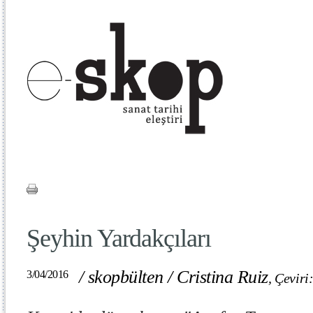
Şeyhin Yardakçıları
/
skopbülten
/
Cristina Ruiz
3/04/2016
,
Çeviri: