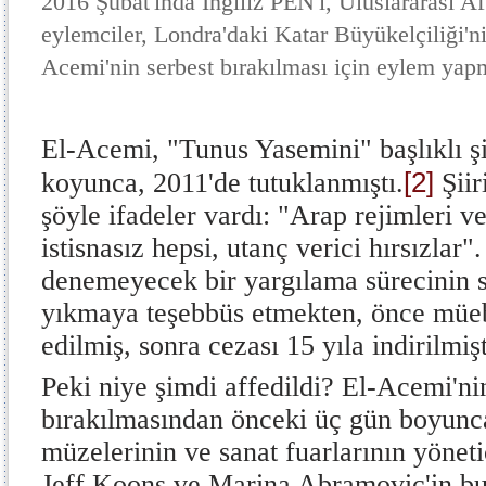
2016 Şubat'ında İngiliz PEN'i, Uluslararası A
eylemciler, Londra'daki Katar Büyükelçiliği'n
Acemi'nin serbest bırakılması için eylem yapm
El-Acemi, "Tunus Yasemini" başlıklı ş
[2]
koyunca, 2011'de tutuklanmıştı.
Şiir
şöyle ifadeler vardı: "Arap rejimleri v
istisnasız hepsi, utanç verici hırsızlar
denemeyecek bir yargılama sürecinin s
yıkmaya teşebbüs etmekten, önce mü
edilmiş, sonra cezası 15 yıla indirilmişt
Peki niye şimdi affedildi? El-Acemi'ni
bırakılmasından önceki üç gün boyunca
müzelerinin ve sanat fuarlarının yönetic
Jeff Koons ve Marina Abramoviç'in bu