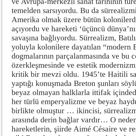
ve Avrupa-merkezli sanat tarihinin tür
temelden sarsıyordu. Bu da sürrealizmi
Amerika olmak üzere bütün kolonilerde
açıyordu ve hareketi ‘üçüncü dünya’nı
savaşına bağlıyordu. Sürrealizm, Batılı
yoluyla kolonilere dayatılan “modern B
dogmalarının parçalanmasında ve bu c
özerkleşmesinde ve estetik modernizm
kritik bir mevzi oldu. 1945’te Haitili s
yaptığı konuşmada Breton şunları söyl
beyaz olmayan halklarla ittifak içinde
her türlü emperyalizme ve beyaz haydu
birlikte olmuştur … ikincisi, sürrealiz
arasında derin bağlar vardır… O nedenl
hareketlerin, şiirde Aimé Césaire ve 