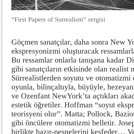
“First Papers of Surrealism”
sergisi
Göçmen sanatçılar, daha sonra New Y
ekspresyonizmi oluşturacak ressamlarla 
Bu ressamlar onlarla tanışana kadar D
gibi sanatçıların etkisinde olan realist 
Sürrealistlerden soyutu ve otomatizmi 
oyunla, bilinçaltıyla, büyüyle, hezeyan
ve Ozenfant NewYork’ta açtıkları aka
estetik öğretiler. Hoffman “soyut eks
teorisyeni olur”. Matta; Pollock, Bazi
gibi öncülere otomatizmi belletir. Jos
birlikte hazır-nesnelerini keşfeder… 