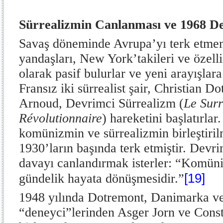
Sürrealizmin Canlanması ve 1968 D
Savaş döneminde Avrupa’yı terk etmem
yandaşları, New York’takileri ve özelli
olarak pasif bulurlar ve yeni arayışlara 
Fransız iki sürrealist şair, Christian 
Arnoud, Devrimci Sürrealizm (
Le Sur
Révolutionnaire
)
hareketini başlatırlar
komünizmin ve sürrealizmin birleştiril
1930’ların başında terk etmiştir. Devri
davayı canlandırmak isterler: “Komüni
[19]
gündelik hayata dönüşmesidir.”
1948 yılında Dotremont, Danimarka v
“deneyci”lerinden Asger Jorn ve Consta