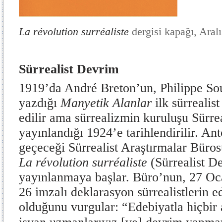
La révolution surréaliste
dergisi kapağı, Aral
Sürrealist Devrim
1919’da André Breton’un, Philippe Soup
yazdığı
Manyetik Alanlar
ilk sürrealis
edilir ama sürrealizmin kuruluşu Sürre
yayınlandığı 1924’e tarihlendirilir. A
geçeceği Sürrealist Araştırmalar Büros
La révolution surréaliste
(Sürrealist D
yayınlanmaya başlar. Büro’nun, 27 Oc
26 imzalı deklarasyon sürrealistlerin e
olduğunu vurgular: “Edebiyatla hiçbi