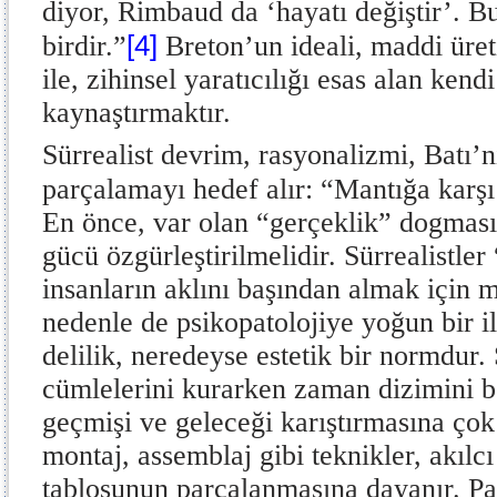
diyor, Rimbaud da ‘hayatı değiştir’. Bu
[4]
birdir.”
Breton’un ideali, maddi üret
ile, zihinsel yaratıcılığı esas alan kend
kaynaştırmaktır.
Sürrealist devrim, rasyonalizmi, Batı’nı
parçalamayı hedef alır: “Mantığa karşı 
En önce, var olan “gerçeklik” dogması 
gücü özgürleştirilmelidir. Sürrealistler
insanların aklını başından almak için 
nedenle de psikopatolojiye yoğun bir ilg
delilik, neredeyse estetik bir normdur.
cümlelerini kurarken zaman dizimini 
geçmişi ve geleceği karıştırmasına çok t
montaj, assemblaj gibi teknikler, akı
tablosunun parçalanmasına dayanır. P