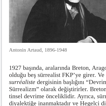
Antonin Artaud, 1896-1948
1927 başında, aralarında Breton, Arag
olduğu beş sürrealist FKP’ye girer. Ve
surréaliste
dergisinin başlığını “Devr
Sürrealizm”
olarak değiştirirler. Bret
tinsel devrime önceliklidir. Ayrıca, sür
diyalektiğe inanmaktadır ve Hegelci diy