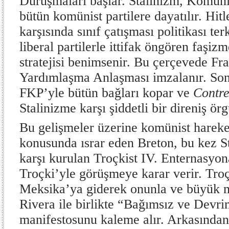
Duruşmaları başlar. Stalinizm, Komüni
bütün komünist partilere dayatılır. Hitl
karşısında sınıf çatışması politikası ter
liberal partilerle ittifak öngören faşi
stratejisi benimsenir. Bu çerçevede Fr
Yardımlaşma Anlaşması imzalanır. Sonu
FKP’yle bütün bağları kopar ve
Contre
Stalinizme karşı şiddetli bir direniş örg
Bu gelişmeler üzerine komünist harek
konusunda ısrar eden Breton, bu kez St
karşı kurulan Troçkist IV. Enternasyon
Troçki’yle görüşmeye karar verir. Troç
Meksika’ya giderek onunla ve büyük m
Rivera ile birlikte “Bağımsız ve Devri
manifestosunu kaleme alır. Arkasında