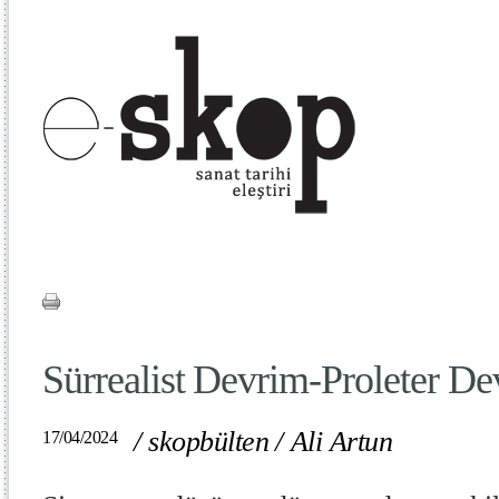
Sürrealist Devrim-Proleter D
/
skopbülten
/
Ali Artun
17/04/2024