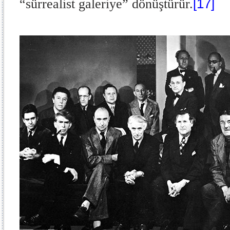
[17]
“sürrealist galeriye” dönüştürür.