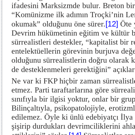
ifadesini Marksizmde bulur. Breton bir
“Komünizme ilk adımın Troçki’nin Len
[12]
okumak” olduğunu öne sürer.
Öte 
Devrim hükümetinin eğitim ve kültür 
sürrealistleri destekler, “kapitalist bir
entelektüellerin görevinin burjuva değ
olduğunu sürrealistlerin doğru olarak k
de desteklenmeleri gerektiğini” açıklar
Ne var ki FKP hiçbir zaman sürrealistl
etmez. Parti taraftarlarına göre sürreali
sınıfıyla bir ilgisi yoktur, onlar bir gru
Bilinçaltıyla, psikopatolojiyle, erotizml
edilemez. Öyle ki ünlü edebiyatçı İlya
şişirip durdukları devrimciliklerini ahl