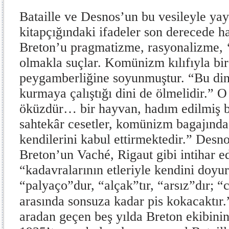
Bataille ve Desnos’un bu vesileyle yay
kitapçığındaki ifadeler son derecede h
Breton’u pragmatizme, rasyonalizme, 
olmakla suçlar. Komünizm kılıfıyla bi
peygamberliğine soyunmuştur. “Bu dind
kurmaya çalıştığı dini de ölmelidir.” O 
öküzdür… bir hayvan, hadım edilmiş b
sahtekâr cesetler, komünizm bagajında f
kendilerini kabul ettirmektedir.” Desno
Breton’un Vaché, Rigaut gibi intihar e
“kadavralarının etleriyle kendini doyu
“palyaço”dur, “alçak”tır, “arsız”dır; “
arasında sonsuza kadar pis kokacaktır.
aradan geçen beş yılda Breton ekibin