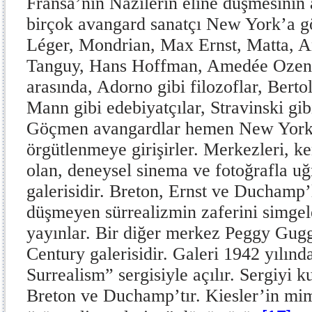
Fransa’nın Nazilerin eline düşmesinin 
birçok avangard sanatçı New York’a g
Léger, Mondrian, Max Ernst, Matta, 
Tanguy, Hans Hoffman, Amedée Ozen
arasında, Adorno gibi filozoflar, Bert
Mann gibi edebiyatçılar, Stravinski gibi
Göçmen avangardlar hemen New Yorklu
örgütlenmeye girişirler. Merkezleri, ken
olan, deneysel sinema ve fotoğrafla uğ
galerisidir. Breton, Ernst ve Duchamp’l
düşmeyen sürrealizmin zaferini simge
yayınlar. Bir diğer merkez Peggy Gug
Century galerisidir. Galeri 1942 yılınd
Surrealism”
sergisiyle açılır. Sergiyi 
Breton ve Duchamp’tır. Kiesler’in mima