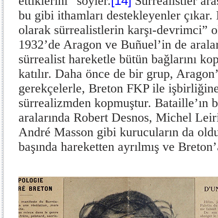
[14]
ettiklerini” söyler.
Sürrealistler ara
bu gibi ithamları destekleyenler çıkar.
olarak sürrealistlerin karşı-devrimci” o
1932’de Aragon ve Buñuel’in de aralar
sürrealist hareketle bütün bağlarını ko
katılır. Daha önce de bir grup, Aragon
gerekçelerle, Breton FKP ile işbirliğine 
sürrealizmden kopmuştur. Bataille’ın b
aralarında Robert Desnos, Michel Leiri
André Masson gibi kurucuların da oldu
başında hareketten ayrılmış ve Breton’