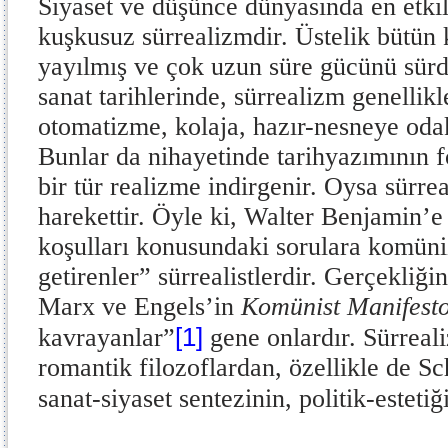
Siyaset ve düşünce dünyasında en etkil
kuşkusuz sürrealizmdir. Üstelik bütün 
yayılmış ve çok uzun süre gücünü sürd
sanat tarihlerinde, sürrealizm genellikle
otomatizme, kolaja, hazır-nesneye odak
Bunlar da nihayetinde tarihyazımının f
bir tür realizme indirgenir. Oysa sürre
harekettir. Öyle ki, Walter Benjamin’
koşulları konusundaki sorulara komün
getirenler” sürrealistlerdir. Gerçekliğ
Marx ve Engels’in
Komünist Manifest
[1]
kavrayanlar”
gene onlardır. Sürreal
romantik filozoflardan, özellikle de Sc
sanat-siyaset sentezinin, politik-estetiğ