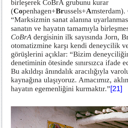
birleşerek CoBrA grubunu kurar
(
Co
penhagen+
Br
ussels+
A
msterdam). 
“Marksizmin sanat alanına uyarlanması
sanatın ve hayatın tamamıyla birleşmes
CoBrA
dergisinin ilk sayısında Jorn, B
otomatizmine karşı kendi deneycilik v
görüşlerini açıklar: “Bizim deneyciliğ
denetiminin ötesinde sınırsızca ifade e
Bu akıldışı ânındalık aracılığıyla varo
kaynağına ulaşıyoruz. Amacımız, aklın
[21]
hayatın egemenliğini kurmaktır.”