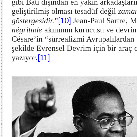
gibi Batı dışından en yakın arkadaşlar
geliştirilmiş olması tesadüf değil
zaman
[10]
göstergesidir.
”
Jean-Paul Sartre, Mar
négritude
akımının kurucusu ve devrim
Césare’in “sürrealizmi Avrupalılardan e
şekilde Evrensel Devrim için bir araç 
[11]
yazıyor.