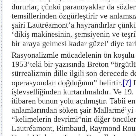
dururlar, çünkü paranoyaklar da sözler
temsillerinden özgürleştirir ve anlamsızl
şairi Lautréamont’a hayrandırlar çünkü
‘dikiş makinesinin, şemsiyenin ve teşri
bir araya gelmesi kadar güzel’ diye tar
Rasyonalizmle mücadelenin ön koşulu d
1953’teki bir yazısında Breton “örgütlü
sürrealizmin dille ilgili son derecede d
[7]
operasyondan doğduğunu” belirtir.
D
işlevselliğinden kurtarılmalıdır. Ve 19
itibaren bunun yolu açılmıştır. Tabii en
anlamlarından söken şair Mallarmé’yi
“kelimelerin devrimi”nin diğer öncüler
Lautréamont, Rimbaud, Raymond Rous