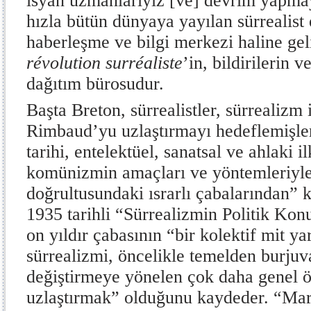
isyan uzmanlarıyız [ve] devrim yapmay
hızla bütün dünyaya yayılan sürrealist
haberleşme ve bilgi merkezi haline ge
révolution surréaliste
’in, bildirilerin v
dağıtım bürosudur.
Başta Breton, sürrealistler, sürrealizm
Rimbaud’yu uzlaştırmayı hedeflemişler
tarihi, entelektüel, sanatsal ve ahlaki i
komünizmin amaçları ve yöntemleriyle
doğrultusundaki ısrarlı çabalarından” 
1935 tarihli “Sürrealizmin Politik Ko
on yıldır çabasının “bir kolektif mit y
sürrealizmi, öncelikle temelden burjuv
değiştirmeye yönelen çok daha genel ö
uzlaştırmak” olduğunu kaydeder. “Mar