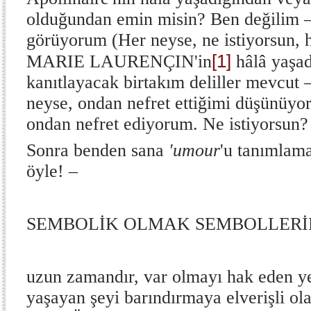
olduğundan emin misin? Ben değilim –
görüyorum (Her neyse, ne istiyorsun, 
[1]
MARIE LAURENÇIN'in
hâlâ yaşa
kanıtlayacak birtakım deliller mevcut
neyse, ondan nefret ettiğimi düşünüyo
ondan nefret ediyorum. Ne istiyorsun?
Sonra benden sana
'umour
'u tanımlam
öyle! –
SEMBOLİK OLMAK SEMBOLLERİ
uzun zamandır, var olmayı hak eden ye
yaşayan şeyi barındırmaya elverişli ol