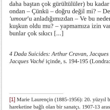
daha baştan çok gürültülüler) bu kadar
ondan – Çünkü – doğru değil mi? – De
'umour
'u anladığımızdan – Ve bu neden
kuşkun oldu mu? – yapmamıza izin var
bunlar çok sıkıcı [...]
4 Dada Suicides: Arthur Cravan, Jacques 
Jacques Vaché
içinde, s. 194-195 (Londra:
[1]
Marie Laurençin (1885-1956): 20. yüzyıl b
hareketine bağlı olan bir sanatçı. 1907-13 ara