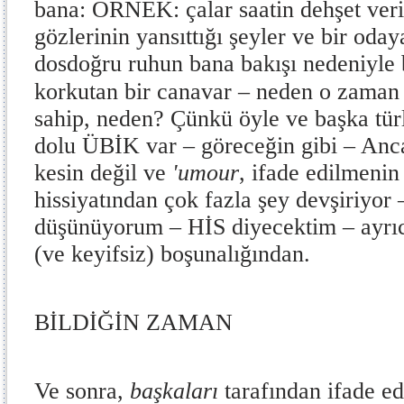
bana: ÖRNEK: çalar saatin dehşet veric
gözlerinin yansıttığı şeyler ve bir oda
dosdoğru ruhun bana bakışı nedeniyle
korkutan bir canavar – neden o zaman 
sahip, neden? Çünkü öyle ve başka tür
dolu ÜBİK var – göreceğin gibi – An
kesin değil ve
'umour
, ifade edilmenin
hissiyatından çok fazla şey devşiriyor
düşünüyorum – HİS diyecektim – ayrıca
(ve keyifsiz) boşunalığından.
BİLDİĞİN ZAMAN
Ve sonra,
başkaları
tarafından ifade ed