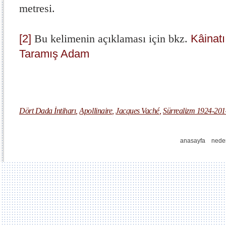
metresi.
[2]
Bu kelimenin açıklaması için bkz.
Kâinatı
Taramış Adam
Dört Dada İntiharı
,
Apollinaire
,
Jacques Vaché
,
Sürrealizm 1924-201
anasayfa
nede