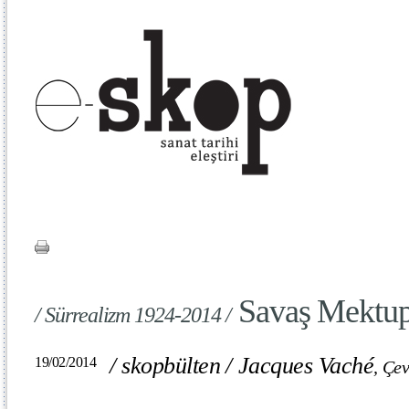
Savaş Mektup
/ Sürrealizm 1924-2014 /
/
skopbülten
/
Jacques Vaché
19/02/2014
,
Çev