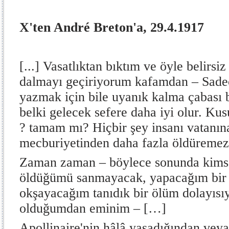
X'ten André Breton'a, 29.4.1917
[...] Vasatlıktan bıktım ve öyle belirsi
dalmayı geçiriyorum kafamdan – Sadec
yazmak için bile uyanık kalma çabası 
belki gelecek sefere daha iyi olur. K
? tamam mı? Hiçbir şey insanı vatanın
mecburiyetinden daha fazla öldüremez
Zaman zaman – böylece sonunda kimse
öldüğümü sanmayacak, yapacağım bir h
okşayacağım tanıdık bir ölüm dolayısı
olduğumdan eminim – […]
Apollinaire'nin hâlâ yaşadığından vey