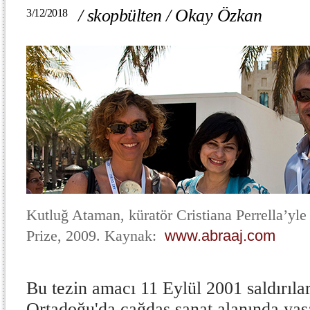
/
skopbülten
/
Okay Özkan
3/12/2018
Kutluğ Ataman, küratör Cristiana Perrella’yle 
Prize, 2009. Kaynak:
www.abraaj.com
Bu tezin amacı 11 Eylül 2001 saldırıla
Ortadoğu'da çağdaş sanat alanında yaşa