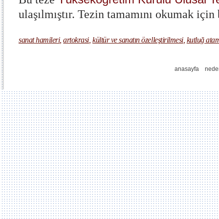
ulaşılmıştır. Tezin tamamını okumak için
sanat hamileri
,
artokrasi
,
kültür ve sanatın özelleştirilmesi
,
kutluğ ata
anasayfa
nede