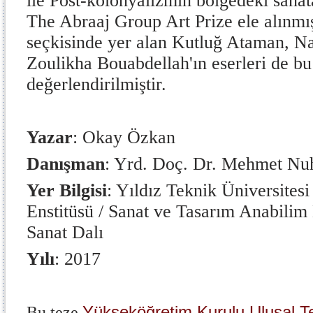
ile Post-kolonyalizmin bölgedeki sanata
The Abraaj Group Art Prize ele alınmış
seçkisinde yer alan Kutluğ Ataman, N
Zoulikha Bouabdellah'ın eserleri de b
değerlendirilmiştir.
Yazar
: Okay Özkan
Danışman
: Yrd. Doç. Dr. Mehmet Nu
Yer Bilgisi
: Yıldız Teknik Üniversitesi
Enstitüsü / Sanat ve Tasarım Anabilim 
Sanat Dalı
Yılı
: 2017
Yükseköğretim Kurulu Ulusal T
Bu teze