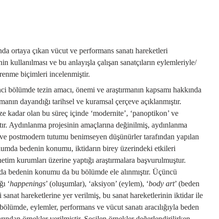
ında ortaya çıkan vücut ve performans sanatı hareketleri
n kullanılması ve bu anlayışla çalışan sanatçıların eylemleriyle/
renme biçimleri incelenmiştir.
nci bölümde tezin amacı, önemi ve araştırmanın kapsamı hakkında
ırmanın dayandığı tarihsel ve kuramsal çerçeve açıklanmıştır.
 kadar olan bu süreç içinde ‘modernite’, ‘panoptikon’ ve
tır. Aydınlanma projesinin amaçlarına değinilmiş, aydınlanma
ve postmodern tutumu benimseyen düşünürler tarafından yapılan
oplumda bedenin konumu, iktidarın birey üzerindeki etkileri
tim kurumları üzerine yaptığı araştırmalara başvurulmuştur.
da bedenin konumu da bu bölümde ele alınmıştır. Üçüncü
ğı ‘
happenings
’ (oluşumlar), ‘aksiyon’ (eylem), ‘
body art
’ (beden
i sanat hareketlerine yer verilmiş, bu sanat hareketlerinin iktidar ile
ü bölümde, eylemler, performans ve vücut sanatı aracılığıyla beden
rından örnekler verilmiştir. Seçilen örnekler değerlendirilirken