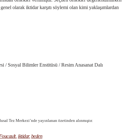
 genel olarak iktidar karşıtı söylemi olan kimi yaklaşımlardan
i / Sosyal Bilimler Enstitüsü / Resim Anasanat Dalı
usal Tez Merkezi’nde yayınlanan özetinden alınmıştır.
Foucault
,
iktidar
,
beden