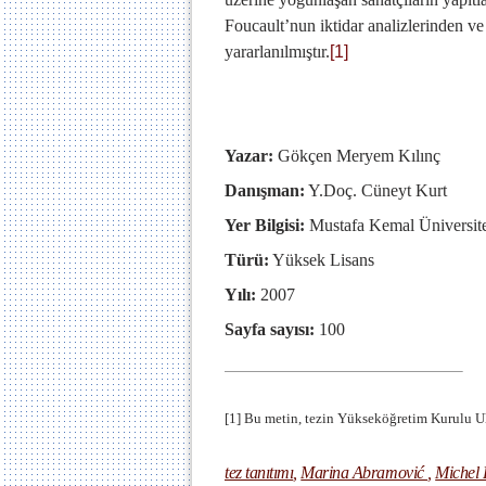
Foucault’nun iktidar analizlerinden ve
yararlanılmıştır.
[1]
Yazar:
Gökçen Meryem Kılınç
Danışman:
Y.Doç. Cüneyt Kurt
Yer Bilgisi:
Mustafa Kemal Üniversites
Türü:
Yüksek Lisans
Yılı:
2007
Sayfa sayısı:
100
[1]
Bu metin, tezin Yükseköğretim Kurulu Ul
tez tanıtımı
,
Marina Abramović
,
Michel 