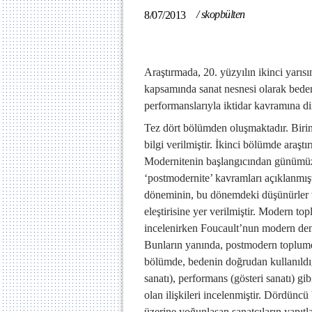
/
skopbülten
8/07/2013
Araştırmada, 20. yüzyılın ikinci yarıs
kapsamında sanat nesnesi olarak bedeni
performanslarıyla iktidar kavramına di
Tez dört bölümden oluşmaktadır. Biri
bilgi verilmiştir. İkinci bölümde araşt
Modernitenin başlangıcından günümüze
‘postmodernite’ kavramları açıklanmış
döneminin, bu dönemdeki düşünürler 
eleştirisine yer verilmiştir. Modern t
incelenirken Foucault’nun modern dene
Bunların yanında, postmodern toplum
bölümde, bedenin doğrudan kullanıldı
sanatı), performans (gösteri sanatı) gib
olan ilişkileri incelenmiştir. Dördünc
üzerine yoğunlaşan sanatçıların yapıtla