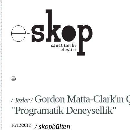
Gordon Matta-Clark'ın Ç
/ Tezler /
"Programatik Deneysellik"
/
skopbülten
16/12/2012