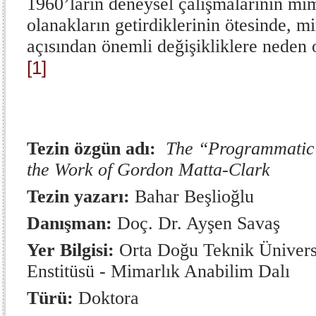
1960’ların deneysel çalışmalarının mim
olanakların getirdiklerinin ötesinde, m
açısından önemli değişikliklere neden
[1]
Tezin özgün adı:
The “Programmatic 
the Work of Gordon Matta-Clark
Tezin yazarı:
Bahar Beşlioğlu
Danışman:
Doç. Dr. Ayşen Savaş
Yer Bilgisi:
Orta Doğu Teknik Üniversi
Enstitüsü - Mimarlık Anabilim Dalı
Türü:
Doktora