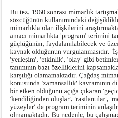
Bu tez, 1960 sonrası mimarlık tartışma
sözcüğünün kullanımındaki değişiklikl
mimarlıkla olan ilişkilerini araştırmak
amacı mimarlıkta 'program' terimini t
güçlüğünün, faydalanılabilecek ve üzeri
kaynak olduğunun vurgulanmasıdır. 'İşl
'yerleşim', 'etkinlik', 'olay' gibi betim
tanımının bazı özelliklerini kapsamakla 
karşılığı olamamaktadır. Çağdaş mimar
konusunda 'zamansallık' kavramının di
bir etken olduğunu açığa çıkaran 'geçici
'kendiliğinden oluşlar', 'rastlantılar', 
yüzeyler' de program teriminin anlaşılm
olmamaktadır. Bu nedenle, bu çalışma