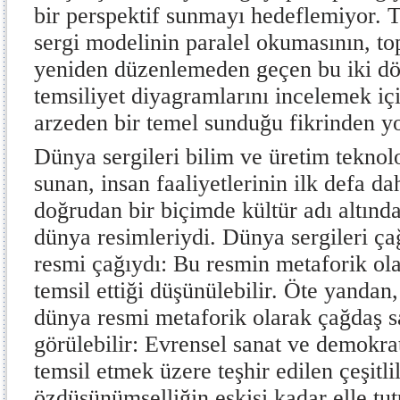
bir perspektif sunmayı hedeflemiyor. T
sergi modelinin paralel okumasının, t
yeniden düzenlemeden geçen bu iki d
temsiliyet diyagramlarını incelemek içi
arzeden bir temel sunduğu fikrinden yo
Dünya sergileri bilim ve üretim teknolo
sunan, insan faaliyetlerinin ilk defa d
doğrudan bir biçimde kültür adı altında
dünya resimleriydi. Dünya sergileri ç
resmi çağıydı: Bu resmin metaforik ol
temsil ettiği düşünülebilir. Öte yandan,
dünya resmi metaforik olarak çağdaş sa
görülebilir: Evrensel sanat ve demokr
temsil etmek üzere teşhir edilen çeşitl
özdüşünümselliğin eskisi kadar elle tu