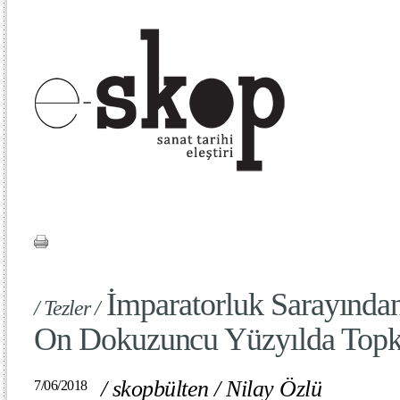
İmparatorluk Sarayınd
/ Tezler /
On Dokuzuncu Yüzyılda Topk
/
skopbülten
/
Nilay Özlü
7/06/2018