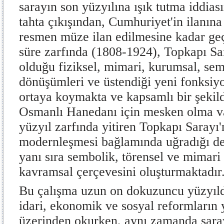
sarayın son yüzyılına ışık tutma iddia
tahta çıkışından, Cumhuriyet'in ilanın
resmen müze ilan edilmesine kadar geç
süre zarfında (1808-1924), Topkapı Sa
olduğu fiziksel, mimari, kurumsal, sem
dönüşümleri ve üstendiği yeni fonksiyo
ortaya koymakta ve kapsamlı bir şekil
Osmanlı Hanedanı için mesken olma v
yüzyıl zarfında yitiren Topkapı Sarayı
modernleşmesi bağlamında uğradığı d
yanı sıra sembolik, törensel ve mimari 
kavramsal çerçevesini oluşturmaktadır
Bu çalışma uzun on dokuzuncu yüzyıld
idari, ekonomik ve sosyal reformların 
üzerinden okurken, aynı zamanda sara