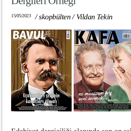
Dergileri Örneği
/
skopbülten
/
Vildan Tekin
15/05/2023