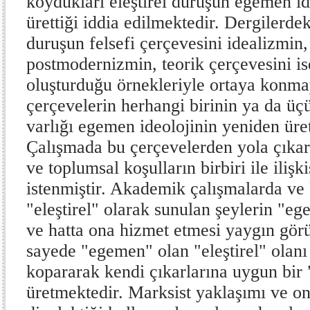
koydukları eleştirel duruşun egemen id
ürettiği iddia edilmektedir. Dergilerdek
duruşun felsefi çerçevesini idealizmin,
postmodernizmin, teorik çerçevesini i
oluşturduğu örnekleriyle ortaya konmay
çerçevelerin herhangi birinin ya da üç
varlığı egemen ideolojinin yeniden üre
Çalışmada bu çerçevelerden yola çıkar
ve toplumsal koşulların birbiri ile iliş
istenmiştir. Akademik çalışmalarda ve 
"eleştirel" olarak sunulan şeylerin "e
ve hatta ona hizmet etmesi yaygın görü
sayede "egemen" olan "eleştirel" olan
kopararak kendi çıkarlarına uygun bir "
üretmektedir. Marksist yaklaşımı ve o