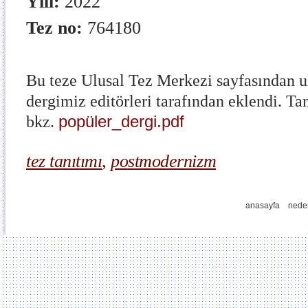
Yılı:
2022
Tez no:
764180
Bu teze Ulusal Tez Merkezi sayfasından ul
dergimiz editörleri tarafından eklendi. 
popüler_dergi.pdf
bkz.
tez tanıtımı
,
postmodernizm
anasayfa
nede