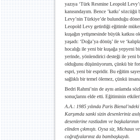
yazıya ‘Türk Resmine Leopold Levy’nin
kanısındayım. Bence ’katkı’ sözcüğü 
Levy’nin Türkiye’de bulunduğu dönemi
Leopold Levy getirdiği eğitimle mükemm
kuşağın yetişmesinde büyük katkısı old
yaşadı: ‘Doğa’ya dönüş’ ile ve ‘kalıpla
hocalığı ile yeni bir kuşağa yepyeni b
yerinde, yönlendirici desteği ile yeni
olduğunu düşünüyorum, çünkü bir formü
espri, yeni bir espridir. Bu eğitim sa
sağlıklı bir temel ölemez, çünkü insan
Bedri Rahmi’nin de aynı anlamda sözler
sonuçlarını elde etti. Eğitiminin etkile
A.A.: 1985 yılında Paris Bienal’ndek
Karşımda sanki sizin desenleriniz asılı
desenlerine rastladım ve başkalarının 
elinden çıkmıştı. Oysa siz, Michaux ve
coğrafyalarınız da bambaşkaydı.