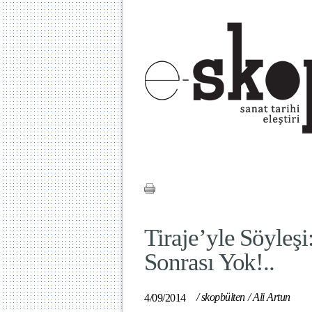
Tiraje’yle Söyleş
Sonrası Yok!..
/
skopbülten
/
Ali Artun
4/09/2014