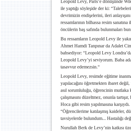
Leopold Levy, Paris’e dönüşünde Wilde
ile yaptığı söyleşide der ki: “Talebele
devrimizin endişelerini, ileri anlayı
ressamlarının bilhassa resim sanatına 
öncülerin baş safında bulunmaları bunu
Bu ressamların Leopold Levy ile yakın
Ahmet Hamdi Tanpınar da Adalet Cimco
bahsediyor: “Leopold Levy Londra’daki
Leopold Levy’yi seviyorum. Baba adam
tasavvur edemezsin.“
Leopold Levy, resimde eğitime inanma
yapılacağını öğretmekten ibaret değil
asıl sorumluluğu, öğrencinin mutlaka k
çalışmasını düzeltmez, onunla tartışır
Hoca gibi resim yapılmasına karşıydı. 
“Öğrencilerime katılaşmış kaideler, dü
tavsiyelerde bulundum... Hastalığı deği
Nurullah Berk de Levy’nin katkısı üze