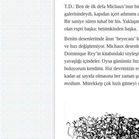
T.D.: Ben de ilk defa Michaux’nun bir
galerisindeydi, kapıdan içeri adımımı a
Bir saniye süren tuhaf bir his. Yakla
olan espri başka; benimkinden başka. İ
Benim desenlerimde ânın ‘heyecanı’ hız
ve hızı değiştirmiyor. Michaux desenle
Dominique Rey’in kitabındaki söyleşi
yavaşlığı içindeler. Oysa günümüz hı
buluyorum kendimi. Hız devrimizin esa
kadar az sayıda olmasına her zaman şa
medium
. Mürekkep çok hızlı gitmeyi sa