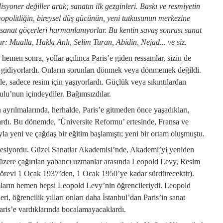
syoner değiller artık; sanatın ilk gezginleri. Baskı ve resmiyetin
mopolitliğin, bireysel düş gücünün, yeni tutkusunun merkezine
 sanat göçerleri harmanlanıyorlar. Bu kentin savaş sonrası sanat
ar: Mualla, Hakkı Anlı, Selim Turan, Abidin, Nejad... ve siz.
emen sonra, yollar açılınca Paris’e giden ressamlar, sizin de
de gidiyorlardı. Onların sorunları dönmek veya dönmemek değildi.
le, sadece resim için yaşıyorlardı. Güçlük veya sıkıntılardan
ulu’nun içindeydiler. Bağımsızdılar.
ayrılmalarında, herhalde, Paris’e gitmeden önce yaşadıkları,
ardı. Bu dönemde, ’Üniversite Reformu’ ertesinde, Fransa ve
a yeni ve çağdaş bir eğitim başlamıştı; yeni bir ortam oluşmuştu.
a esiyordu. Güzel Sanatlar Akademisi’nde, Akademi’yi yeniden
üzere çağırılan yabancı uzmanlar arasında Leopold Levy, Resim
görevi 1 Ocak 1937’den, 1 Ocak 1950’ye kadar sürdürecektir).
mların hemen hepsi Leopold Levy’nin öğrencileriydi. Leopold
ri, öğrencilik yılları onları daha İstanbul’dan Paris’in sanat
Paris’e vardıklarında bocalamayacaklardı.