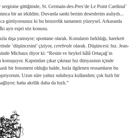
 sergisine gittiğimde, St. Germain-des-Pres’de Le Point Cardinal’
tınca bir an irkildim. Duvarda sanki benim desenlerim asılıydı...
şınca görüyorsunuz ki bu benzerlik tamamen yüzeysel. Arkasında
ki ayrı espri söz konusu.
la dışa yansıyor; spontane olarak. Konuların farklılığı, hareketi
rinde ‘düşüncesini’ çiziyor,
cerebrale
olarak. Düşüncesi: hız. Jean-
sinde Michaux diyor ki: “Resim ve heykel hâlâ Ortaçağ’ın
zı konuşuyor. Kapımdan çıkar çıkmaz hız dünyasının içinde
slı bir fenomeni olduğu halde, hızla ilgilenen ressamların bu
şırıyorum. Uzun süre yalnız suluboya kullandım; çok hızlı bir
ğlıyor; hatta akrilik daha da hızlı.”