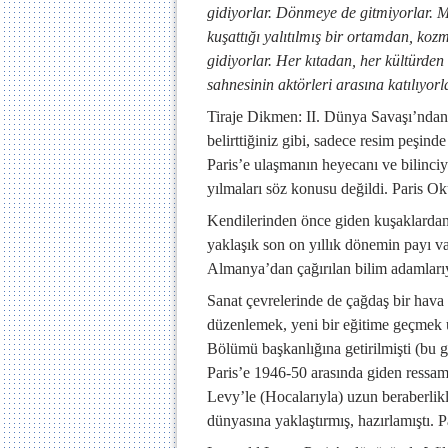
gidiyorlar. Dönmeye de gitmiyorlar. Mi
kuşattığı yalıtılmış bir ortamdan, koz
gidiyorlar. Her kıtadan, her kültürden
sahnesinin aktörleri arasına katılıyorl
Tiraje Dikmen: II. Dünya Savaşı’ndan h
belirttiğiniz gibi, sadece resim peşin
Paris’e ulaşmanın heyecanı ve bilinciy
yılmaları söz konusu değildi. Paris Ok
Kendilerinden önce giden kuşaklardan 
yaklaşık son on yıllık dönemin payı v
Almanya’dan çağırılan bilim adamlarıyl
Sanat çevrelerinde de çağdaş bir hav
düzenlemek, yeni bir eğitime geçmek 
Bölümü başkanlığına getirilmişti (bu 
Paris’e 1946-50 arasında giden ressa
Levy’le (Hocalarıyla) uzun beraberlikle
dünyasına yaklaştırmış, hazırlamıştı. 