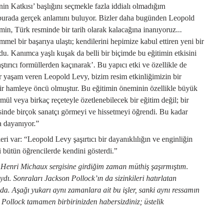
 Katkısı’ başlığını seçmekle fazla iddialı olmadığım
burada gerçek anlamını buluyor. Bizler daha bugünden Leopold
n, Türk resminde bir tarih olarak kalacağına inanıyoruz...
el bir başarıya ulaştı; kendilerini hepimize kabul ettiren yeni bir
u. Kanımca yaşlı kuşak da belli bir biçimde bu eğitimin etkisini
ştırıcı formüllerden kaçınarak’. Bu yapıcı etki ve özellikle de
ir yaşam veren Leopold Levy, bizim resim etkinliğimizin bir
 bir hamleye öncü olmuştur. Bu eğitimin öneminin özellikle büyük
l veya birkaç reçeteyle özetlenebilecek bir eğitim değil; bir
yesinde birçok sanatçı görmeyi ve hissetmeyi öğrendi. Bu kadar
a dayanıyor.”
i var: “Leopold Levy şaşırtıcı bir dayanıklılığın ve enginliğin
ri bütün öğrencilerde kendini gösterdi.”
i Henri Michaux sergisine girdiğim zaman müthiş şaşırmıştım.
ydı. Sonraları Jackson Pollock’ın da sizinkileri hatırlatan
da. Aşağı yukarı aynı zamanlara ait bu işler, sanki aynı ressamın
 Pollock tamamen birbirinizden habersizdiniz; üstelik