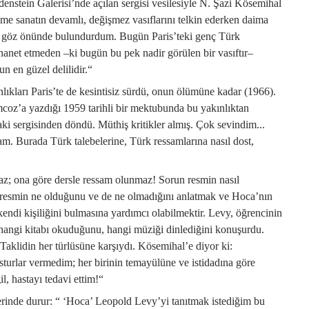
nstein Galerisi’nde açılan sergisi vesilesiyle N. Şazi Kösemihal
rime sanatın devamlı, değişmez vasıflarını telkin ederken daima
şını göz önünde bulundurdum. Bugün Paris’teki genç Türk
ihanet etmeden –ki bugün bu pek nadir görülen bir vasıftır–
n en güzel delilidir.“
lıkları Paris’te de kesintisiz sürdü, onun ölümüne kadar (1966).
z’a yazdığı 1959 tarihli bir mektubunda bu yakınlıktan
 sergisinden döndü. Müthiş kritikler almış. Çok sevindim...
. Burada Türk talebelerine, Türk ressamlarına nasıl dost,
z; ona göre dersle ressam olunmaz! Sorun resmin nasıl
, resmin ne olduğunu ve de ne olmadığını anlatmak ve Hoca’nın
endi kişiliğini bulmasına yardımcı olabilmektir. Levy, öğrencinin
, hangi kitabı okuduğunu, hangi müziği dinlediğini konuşurdu.
Taklidin her türlüsüne karşıydı. Kösemihal’e diyor ki:
sturlar vermedim; her birinin temayülüne ve istidadına göre
l, hastayı tedavi ettim!“
rinde durur: “ ‘Hoca’ Leopold Levy’yi tanıtmak istediğim bu