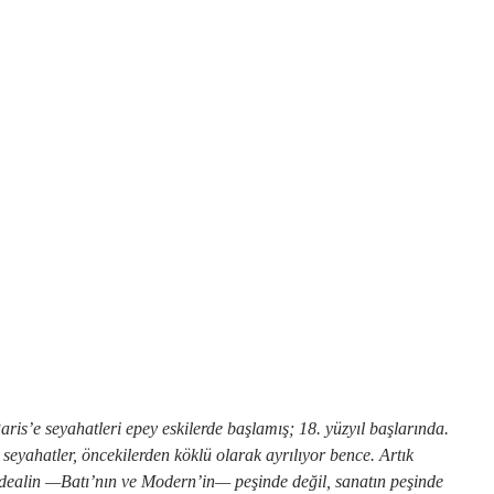
aris’e seyahatleri epey eskilerde başlamış; 18. yüzyıl başlarında.
seyahatler, öncekilerden köklü olarak ayrılıyor bence. Artık
r idealin —Batı’nın ve Modern’in— peşinde değil, sanatın peşinde