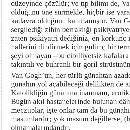
düzeyinde çözülür; ve tıp bilimi de, V
olduğunu öne sürmekle, hiçbir işe yar
kadavra olduğunu kanıtlamıştır. Van G
sergilediği zihin berraklığı psikiyatri
zaten psikiyatri dediğiniz, en korkunç 
hallerini dindirmek için gülünç bir ter
şeyi olmayan –bu cibilliyetsiz kafalara
takıntılı ve buhranlı bir goril sürüsünü
Van Gogh’un, her türlü günahtan azad
günahın yol açabileceği delilikten de 
Katolikliğin günahına inanmam, erotik
Bugün akıl hastanelerinde bulunan dâh
meczuplar, işte onlar tam da bu günah
masumlardır; yok masum değillerse, (
olmamalarındandır.