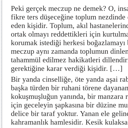
Peki gerçek meczup ne demek? O, insa
fikre ters düşeceğine toplum nezdinde 
eden kişidir. Toplum, akıl hastanelerin
ortak olmayı reddettikleri için kurtul
korumak istediği herkesi boğazlamayı b
meczup aynı zamanda toplumun dinlem
tahammül edilmez hakikatleri dillend
gerektiğine karar verdiği kişidir. […]
Bir yanda cinselliğe, öte yanda aşai r
başka türden bir ruhani törene dayana
kokuşmuşluğun yanında, bir manzara 
için geceleyin şapkasına bir düzine m
delice bir taraf yoktur. Yanan ele gelin
kahramanlık hamlesidir. Kesik kulaksa