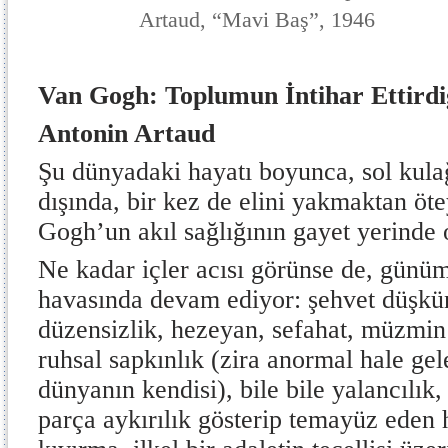
Artaud, “Mavi Baş”, 1946
Van Gogh: Toplumun İntihar Ettirdi
Antonin Artaud
Şu dünyadaki hayatı boyunca, sol kula
dışında, bir kez de elini yakmaktan öt
Gogh’un akıl sağlığının gayet yerinde 
Ne kadar içler acısı görünse de, günü
havasında devam ediyor: şehvet düşkün
düzensizlik, hezeyan, sefahat, müzmin d
ruhsal sapkınlık (zira anormal hale gel
dünyanın kendisi), bile bile yalancılık, 
parça aykırılık gösterip temayüz eden 