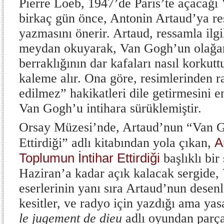
Pierre Loeb, 1947’de Paris’te açacağı
birkaç gün önce, Antonin Artaud’ya re
yazmasını önerir. Artaud, ressamla ilgi
meydan okuyarak, Van Gogh’un olağan
berraklığının dar kafaları nasıl korkut
kaleme alır. Ona göre, resimlerinden 
edilmez” hakikatleri dile getirmesini e
Van Gogh’u intihara sürüklemiştir.
Orsay Müzesi’nde, Artaud’nun “Van G
A
Ettirdiği” adlı kitabından yola çıkan,
Toplumun İntihar Ettirdiği
başlıklı bir
Haziran’a kadar açık kalacak sergide
eserlerinin yanı sıra Artaud’nun desenl
kesitler, ve radyo için yazdığı ama ya
le jugement de dieu
adlı oyundan parça