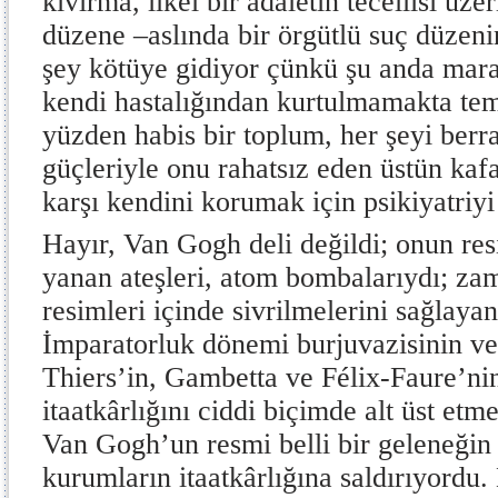
kıvırma, ilkel bir adaletin tecellisi üze
düzene –aslında bir örgütlü suç düzen
şey kötüye gidiyor çünkü şu anda maraz
kendi hastalığından kurtulmamakta teme
yüzden habis bir toplum, her şeyi berr
güçleriyle onu rahatsız eden üstün kaf
karşı kendini korumak için psikiyatriyi i
Hayır, Van Gogh deli değildi; onun res
yanan ateşleri, atom bombalarıydı; za
resimleri içinde sivrilmelerini sağlayan
İmparatorluk dönemi burjuvazisinin ve
Thiers’in, Gambetta ve Félix-Faure’nin
itaatkârlığını ciddi biçimde alt üst et
Van Gogh’un resmi belli bir geleneğin 
kurumların itaatkârlığına saldırıyordu