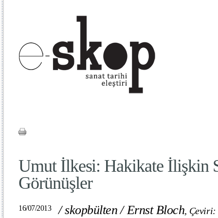
Umut İlkesi: Hakikate İlişkin 
Görünüşler
/
skopbülten
/
Ernst Bloch
16/07/2013
,
Çeviri: