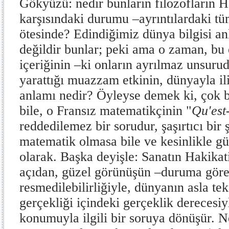
Gökyüzü: nedir bunların filozofların H
karşısındaki durumu –ayrıntılardaki tü
ötesinde? Edindiğimiz dünya bilgisi a
değildir bunlar; peki ama o zaman, bu e
içeriğinin –ki onların ayrılmaz unsuru
yarattığı muazzam etkinin, dünyayla ili
anlamı nedir? Öyleyse demek ki, çok b
bile, o Fransız matematikçinin "
Qu'est
reddedilemez bir sorudur, şaşırtıcı bir 
matematik olmasa bile ve kesinlikle g
olarak. Başka deyişle: Sanatın Hakikatin
açıdan, güzel görünüşün –duruma gör
resmedilebilirliğiyle, dünyanın asla t
gerçekli­ği içindeki gerçeklik derecesi
konumuyla ilgili bir soruya dönüşür. N