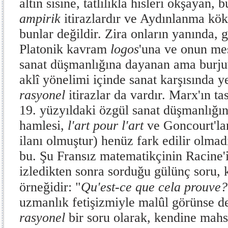
altın sisine, tatlılıkla hisleri okşayan,
ampirik
itirazlardır ve Aydınlanma köke
bunlar değildir. Zira onların yanında, ge
Platonik kavram
logos
'una ve onun meş
sanat düşmanlığına dayanan ama burju
aklî yönelimi içinde sanat karşısında y
ras­yonel
itirazlar da vardır. Marx'ın tas
19. yüzyıldaki özgül sanat düşmanlığın
hamlesi,
l'art pour l'art
ve Goncourt'la
ilanı olmuştur) henüz fark edilir olmad
bu. Şu Fransız matematikçinin Racine'
izledikten sonra sorduğu gülünç soru, 
örneğidir: "
Qu'est-ce que cela prouve?
uzmanlık fetişizmiyle malûl gö­rünse 
rasyonel
bir soru olarak, kendine mah­