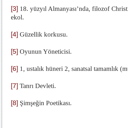
[3]
18. yüzyıl Almanyası’nda, filozof Christi
ekol.
[4]
Güzellik korkusu.
[5]
Oyunun Yöneticisi.
[6]
1, ustalık hüneri 2, sanatsal tamamlık (
[7]
Tanrı Devleti.
[8]
Şimşeğin Poetikası.