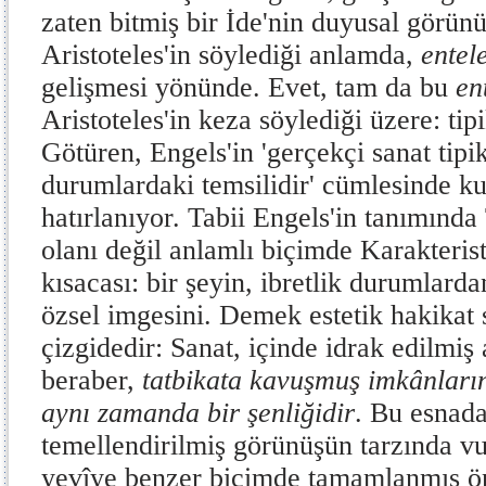
zaten bitmiş bir İde'nin duyusal görü
Aris­toteles'in söylediği anlamda,
entel
gelişme­si yönünde. Evet, tam da bu
en
Aristoteles'in keza söylediği üzere: ti
Götüren, Engels'in 'ger­çekçi sanat tipik
durumlardaki temsilidir' cümlesinde k
hatırlanıyor. Tabii Engels'in tanı­mında
olanı değil anlamlı biçimde Karakte­rist
kısacası: bir şeyin, ibretlik durumlarda
özsel imgesini. Demek estetik hakika
çizgidedir: Sanat, içinde idrak edilmiş a
beraber,
tatbikata kavuşmuş imkânların
aynı zamanda bir şenliğidir
. Bu esnada
temellendirilmiş görünüşün tarzında v
yevîye benzer biçimde tamamlanmış ön