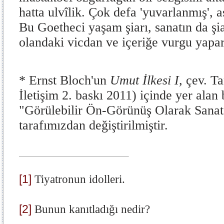
hatta ulvîlik. Çok de­fa 'yuvarlanmış',
Bu Goetheci yaşam şi­arı, sanatın da ş
olandaki vicdan ve içeriğe vurgu yapa
* Ernst Bloch'un
Umut İlkesi I,
çev. Ta
İletişim 2. baskı 2011) içinde yer alan
"Görülebilir Ön-Görünüş Olarak Sanat
tarafımızdan değiştirilmiştir.
[1]
Tiyatronun idolleri.
[2]
Bunun kanıtladığı nedir?