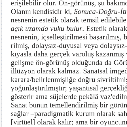
erişilebilir olur. Ön-görünüş, şu ba­kım
Olanın kendisidir ki,
Sonuca-Doğru-İt
nesnenin estetik olarak temsil edilebil
açık uzamda vuku bulur
. Estetik olara
nesnenin, içselleştirilmesi başarılmış, b
rilmiş, dolaysız-duyusal veya dolaysız
kıyasla daha gerçek varoluş kazanmış
gelişme ön-görünüş olduğunda da Görü
illüzyon ola­rak kalmaz. Sanatsal imge
karara/belirlenmişliğe doğru sivriltilm
yoğunlaştırılmıştır; yaşantısal gerçekli
gösterir ama süjelerde pekâlâ vaz'edilm
Sanat bunun temellendirilmiş bir görü­n
sağlar –paradigmatik kurum olarak sah
[virtüel] olarak kalır; ama bir oyuncun