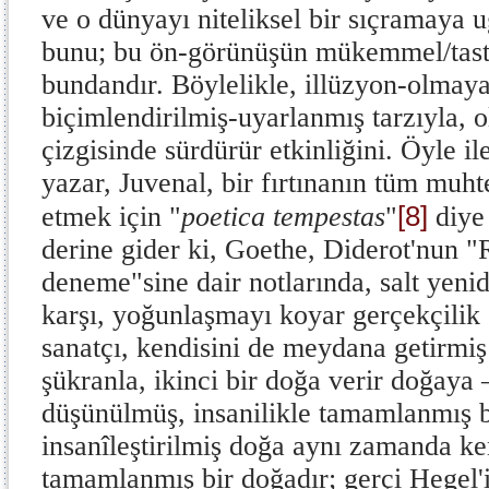
ve o dünyayı niteliksel bir sıçramaya 
bunu; bu ön-görünüşün mükemmel/tasta
bundan­dır. Böylelikle, illüzyon-olmay
biçimlendirilmiş-uyarlanmış tarzıyla, 
çizgisinde sürdü­rür etkinliğini. Öyle ile
yazar, Juvenal, bir fırtınanın tüm muht
[8]
etmek için "
poetica tempestas
"
diye 
derine gider ki, Goethe, Diderot'nun 
deneme"sine dair notlarında, salt yenid
karşı, yoğunlaşmayı koyar gerçekçi­lik
sanatçı, kendisini de meydana getirmi
şükranla, ikinci bir doğa verir doğay
düşünülmüş, insanilikle tamamlanmış 
insanîleştirilmiş doğa aynı zamanda ke
tamamlanmış bir doğadır; gerçi Hegel'