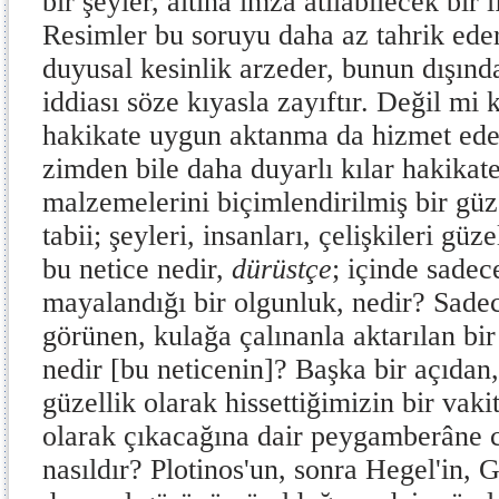
bir şeyler, altına imza atılabilecek bir 
Resimler bu soruyu daha az tahrik ede
duyusal kesinlik arzeder, bunun dışında 
iddiası söze kıyasla zayıftır. Değil mi k
hakikate uygun aktanma da hizmet eder;
zimden bile daha duyarlı kılar hakikate
malzeme­lerini biçimlendirilmiş bir güz
tabii; şeyleri, insanları, çelişkileri g
bu netice nedir,
dürüstçe
; içinde sadec
mayalandığı bir ol­gunluk, nedir? Sade
görünen, kulağa çalınan­la aktarılan bir 
nedir [bu neticenin]? Başka bir açıdan,
güzellik olarak hissettiğimizin bir vak
olarak çıkacağına dair peygamberâne cü
nasıldır? Plotinos'un, sonra Hegel'in, G