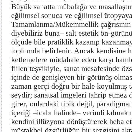
Büyük sanatta mübalağa ve masallaştı
eğilimsel sonuca ve eğilimsel ütopyaya
Tamamlanma/Mükemmellik çağrısının –ş
di­yebiliriz buna– salt estetik ön-görü
öl­çüde bile pratiklik kazanıp kazanmay
top­lumda belirlenir. Ancak kendisine
ketlemelere müdahale eden karşı hamle
fiilen teşvikiyle, sanat mesafesinde öz
içinde de genişleyen bir görünüş olma
zaman gerçi doğru bir hale koyulmuş tas
şeydir; sa­natsal imgeleri tahrip etmez 
girer, onlar­daki tipik değil, paradigma
içeriği –icabı halinde– verimli kılmak
kendini illüzyo­na dönüştürerek heba e
müstakbel özgürlü­ğün bir sezgisini akt