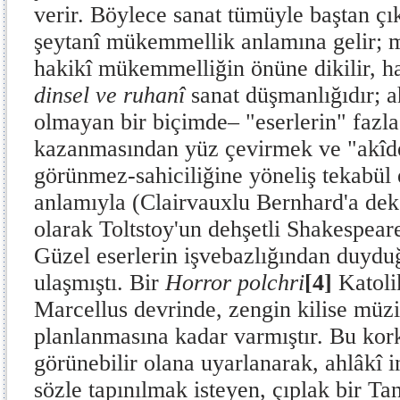
verir. Böylece sanat tümüyle baştan çık
şeytanî mükemmellik anlamına gelir;
hakikî mükemmelliğin önüne dikilir, ha
dinsel ve ruhanî
sanat düşmanlığıdır; a
olmayan bir biçimde– "eserlerin" fazl
kazanmasından yüz çevirmek ve "akîde
görünmez-sahiciliğine yöneliş tekabül
anlamıyla (Clairvauxlu Bernhard'a dek 
olarak Toltstoy'un dehşetli Shakespear
Güzel eserlerin işvebazlığından duydu
ulaşmıştı. Bir
Horror polchri
[4]
Katolik
Marcellus devrinde, zengin kilise müz
planlanmasına kadar varmıştır. Bu kork
görünebilir olana uyarlanarak, ahlâkî i
sözle tapınılmak isteyen, çıplak bir Tan