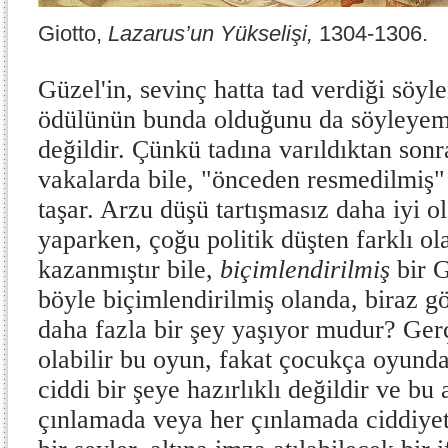
Giotto,
Lazarus’un Yükselişi,
1304-1306.
Güzel'in, sevinç hatta tad verdiği söyl
ödülünün bunda olduğunu da söyleyeme
değildir. Çün­kü tadına varıldıktan sonra
vakalarda bile, "ön­ceden resmedilmiş" 
taşar. Arzu düşü tartışma­sız daha iyi 
yaparken, çoğu politik düşten farklı ola
kazanmıştır bile,
biçimlendiril­miş
bir G
böyle biçimlendirilmiş olanda, biraz 
daha fazla bir şey yaşıyor mudur? Gerç
olabilir bu oyun, fakat çocukça oyunda
ciddi bir şeye hazırlıklı değildir ve bu
çınlamada veya her çınlamada ciddiye