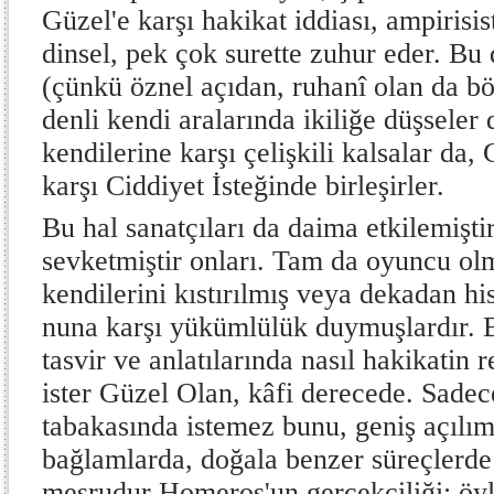
Güzel'e karşı hakikat iddiası, ampirisis
dinsel, pek çok surette zuhur eder. Bu d
(çünkü öznel açıdan, ruhanî olan da böy
denli kendi aralarında ikiliğe düşseler 
kendilerine karşı çelişkili kalsalar da
karşı Ciddiyet İsteğinde birleşirler.
Bu hal sanatçıları da daima etkilemişti
sevketmiştir onları. Tam da oyuncu ol
kendilerini kıstırılmış veya dekadan hi
nuna karşı yükümlülük duymuşlardır. B
tasvir ve anlatılarında nasıl hakikatin 
ister Güzel Olan, kâfi derecede. Sadec
tabakasında istemez bunu, geniş açılım
bağlamlarda, doğala ben­zer süreçlerde 
meşrudur Homeros'un gerçekçi­liği; öy