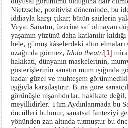
duyusal görünümü olduğuna dair cümlesi
Nietzsche, pozitivist döneminde, bu id
iddiayla karşı çıkar; bütün şairlerin yal
Veya: Sanatın, üzerine saf olmayan düş
yaşamın yüzünü daha katlanılır kıldığı
hele, gümüş kâselerdeki altın elmalar
[1]
uzağında görmez,
Idola theatri
miras
hakika­ti, dünyanın maskelerinin, mum
gösterişlerinin sa­natın mum ışığında 
kadar güzel ve muhte­şem görünmedikle
ışığıyla karşılaştırır. Buna göre sanat
görünüşle nişanlıdırlar, ha­kikate değil
meyillidirler. Tüm Aydınlanmada bu Sa
öncülleri bulunur, sanatsal fanteziyi g
yönünden zan altında tutmuştur bu öncü