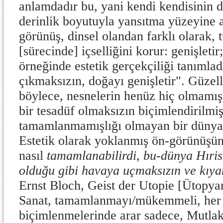
anlamdadır bu, yani kendi kendisinin d
derinlik boyutuyla yansıtma yüzeyine a
görünüş, dinsel olandan farklı olarak, 
[sürecinde] içselliğini korur: genişletir
örneğinde estetik gerçekçiliği tanımlad
çıkmaksızın, doğayı genişletir". Güzelli
böylece, nesnelerin henüz hiç olmamış 
bir tesadüf olmaksızın biçimlendirilmiş
tamamlanmamışlığı olmayan bir dünyay
Estetik olarak yoklanmış ön-görünüşü
nasıl
ta­mamlanabilirdi, bu-dünya Hıri
olduğu gibi havaya uçmaksızın ve kıya
Ernst Bloch, Geist der Utopie [Ütopyan
Sanat, tamam­lanmayı/mükemmeli, her v
biçimlenmelerinde arar sadece, Mutlak 