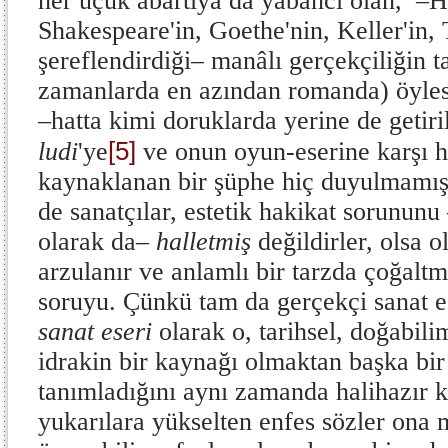
her uçuk abartıya da yabancı olan, –
Shakespeare'in, Goethe'nin, Keller'in, 
şereflendirdiği– manâlı gerçekçiliğin ta
zamanlarda en azından romanda) öylesi
–hatta kimi doruklarda yerine de getiri
[5]
ludi
'ye
ve onun oyun-eserine karşı h
kaynaklanan bir şüphe hiç duyulmamış
de sanatçılar, estetik hakikat sorununu 
olarak da–
halletmiş
değildir­ler, olsa 
arzulanır ve anlamlı bir tarzda çoğaltm
soruyu. Çünkü tam da gerçekçi sanat es
sanat eseri
olarak o, tarihsel, doğabil
idrakin bir kaynağı olmaktan başka bir
tanımladığını aynı zamanda halihazır
yukarılara yükselten enfes sözler ona 