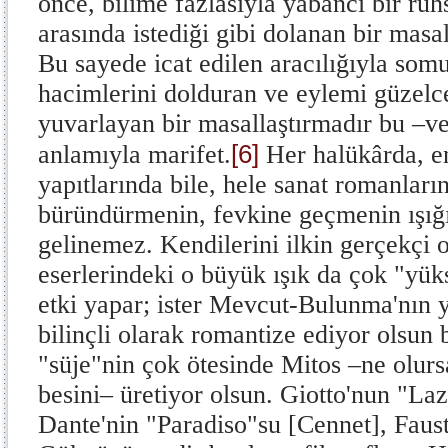
önce, bilime fazlasıyla yabancı bir ruhs
arasında istediği gibi dolanan bir masa
Bu sayede icat edilen aracılığıyla som
hacimlerini dolduran ve eylemi güzelc
yuvarlayan bir masallaştırmadır bu –ve
[6]
anlamıyla marifet.
Her halükârda, en
yapıtlarında bile, hele sanat romanları
büründürmenin, fevkine geçmenin ışığ
gelinemez. Ken­dilerini ilkin gerçekçi
eserlerindeki o bü­yük ışık da çok "yük
etki yapar; ister Mevcut-Bulunma'nın y
bilinçli olarak romantize ediyor olsun bu
"süje"nin çok ötesinde Mitos –ne olursa
besini– üretiyor olsun. Giotto'nun "La
Dante'nin "Paradiso"su [Cen­net], Faus