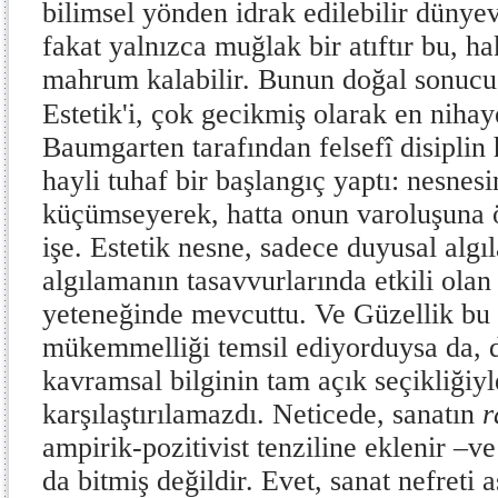
bilimsel yönden idrak edi­lebilir dünyev
fakat yalnızca muğlak bir atıf­tır bu, 
mahrum kalabilir. Bunun do­ğal sonucu
Estetik'i, çok gecikmiş olarak en niha
Baumgarten tarafından felsefî disiplin h
hayli tuhaf bir başlangıç yaptı: nesnesi
küçümseyerek, hatta onun varoluşuna ö
işe. Estetik nesne, sadece duyusal alg
algılamanın tasavvurlarında etkili ola
yeteneğinde mevcuttu. Ve Güzellik bu 
mükemmelliği temsil ediyorduysa da, de
kavramsal bilginin tam açık seçikliğiyl
karşılaştırılamazdı. Neticede, sanatın
r
ampirik-pozitivist tenziline eklenir –
da bitmiş değildir. Evet, sanat nefreti a