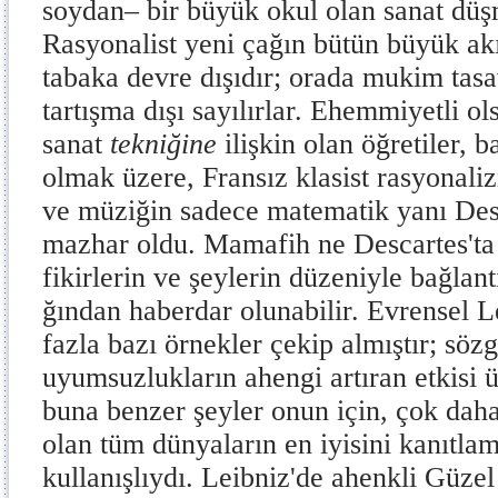
soydan– bir büyük okul olan sanat düşm
Rasyonalist yeni çağın bütün büyük akı
tabaka devre dışıdır; orada mukim ta­sa
tartışma dışı sayılırlar. Ehemmiyetli ol­s
sanat
tekniğine
ilişkin olan öğretiler, ba
olmak üzere, Fransız klasist rasyonaliz
ve müziğin sadece matematik yanı Desca
mazhar oldu. Mamafih ne Descartes'ta 
fikirlerin ve şeylerin düzeniyle bağlantı
ğından haberdar olunabilir. Evrensel L
fazla bazı örnekler çekip almıştır; sözg
uyum­suzlukların ahengi artıran etkisi
buna benzer şeyler onun için, çok da
olan tüm dünyaların en iyisini kanıtl
kullanışlıydı. Leibniz'de ahenkli Güzel