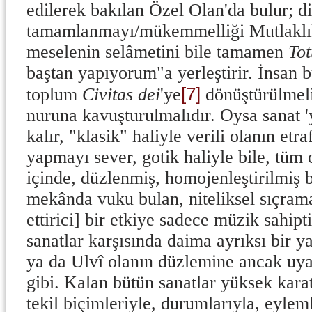
edilerek bakılan Özel Olan'da bulur; di
tamamlanmayı/mükemmelli­ği Mutlaklık
meselenin selâmetini bile tamamen
To
baştan yapıyorum"a yerleştirir. İnsan 
[7]
toplum
Civitas dei
'ye
dönüştü­rülmel
nuruna kavuşturulmalıdır. Oysa sa­nat 
kalır, "klasik" haliyle verili olanın etra­
yapmayı sever, gotik haliyle bile, tüm o
içinde, düzlenmiş, homojenleştirilmiş bi
mekânda vuku bulan, niteliksel sıçramay
ettirici] bir etkiye sadece müzik sahipt
sanatlar karşısında daima ayrıksı bir y
ya da Ulvî olanın düzlemine ancak uyar
gibi. Kalan bütün sanatlar yüksek karat
tekil biçimleriyle, durumlarıyla, eyleml