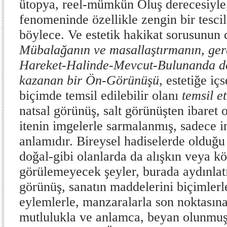
ütopya, reel-mümkün Oluş derecesiyle,
fenomeninde özellikle zengin bir tescil
böylece. Ve estetik hakikat sorusunun 
Mübalağanın ve masallaştırmanın, ger­çe
Hareket-Halinde-Mevcut-Bulunanda d
kazanan bir Ön-Görünüşü
, estetiğe iç
biçimde temsil edilebilir olanı
temsil et
natsal görünüş, salt görünüşten ibaret 
ite­nin imgelerle sarmalanmış, sadece i
anlamıdır. Bireysel hadiselerde olduğu
doğal-gibi olanlarda da alışkın veya k
görülemeye­cek şeyler, burada aydınlat
görünüş, sanatın maddelerini biçimlerl
eylemlerle, manzaralarla son noktasına i
mutlulukla ve anlamca, beyan olunmuş