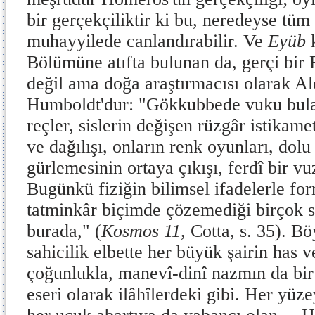
bir gerçekçiliktir ki bu, neredeyse tü
muhayyilede canlandırabilir. Ve
Eyüb
k
Bölümüne atıfta bulunan da, gerçi bir 
değil ama doğa araştırmacısı olarak A
Humboldt'dur: "Gökkubbede vuku bula
reçler, sislerin değişen rüzgâr istikame
ve dağılışı, onların renk oyunları, dol
gürlemesinin ortaya çıkışı, ferdî bir vuz
Bugünkü fiziğin bilimsel ifadelerle for
tatminkâr biçimde çözemediği birçok so
burada," (
Kosmos 11
, Cotta, s. 35). Bö
sahicilik elbette her büyük şa­irin has ve
çoğunlukla, manevî-dinî nazmın da bir 
eseri olarak ilâhîlerdeki gibi. Her yü