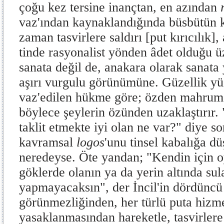
çoğu kez tersine inançtan, en azından
vaz'ından kaynaklandığında büsbütün ke
zaman tasvirlere saldırı [put kırıcılık],
tinde rasyonalist yönden âdet olduğu üz
sana­ta değil de, anakara olarak sanata
aşırı vurgulu görünümüne. Güzellik yüz
vaz'edilen hükme göre; özden mahrum 
böylece şeylerin özünden uzaklaştırır.
taklit etmekte iyi olan ne var?" diye s
kavramsal
logos
'unu tinsel kabalığa d
neredeyse. Öte yandan; "Ken­din için 
göklerde olanın ya da yerin altında sula
yapmayacaksın", der İncil'in dördün­c
görünmezliğinden, her türlü puta hizme
yasaklanmasından hareketle, tasvirlere s