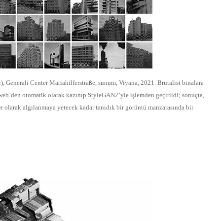
Generali Center Mariahilferstraße, sunum, Viyana, 2021. Brütalist binalara
web’den otomatik olarak kazınıp StyleGAN2’yle işlemden geçirildi; sonuçta,
er olarak algılanmaya yetecek kadar tanıdık bir görüntü manzarasında bir