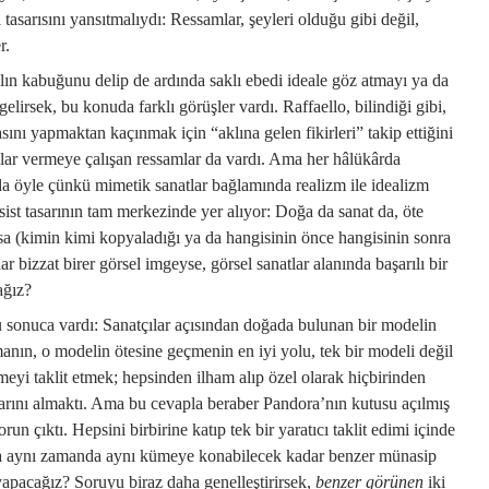
 tasarısını yansıtmalıydı: Ressamlar, şeyleri olduğu gibi değil,
r.
lın kabuğunu delip de ardında saklı ebedi ideale göz atmayı ya da
elirsek, bu konuda farklı görüşler vardı. Raffaello, bilindiği gibi,
sını yapmaktan kaçınmak için “aklına gelen fikirleri” takip ettiğini
lar vermeye çalışan ressamlar da vardı. Ama her hâlükârda
da öyle çünkü mimetik sanatlar bağlamında realizm ile idealizm
sist tasarının tam merkezinde yer alıyor: Doğa da sanat da, öte
a (kimin kimi kopyaladığı ya da hangisinin önce hangisinin sonra
ar bizzat birer görsel imgeyse, görsel sanatlar alanında başarılı bir
ağız?
u sonuca vardı: Sanatçılar açısından doğada bulunan bir modelin
anın, o modelin ötesine geçmenin en iyi yolu, tek bir modeli değil
eyi taklit etmek; hepsinden ilham alıp özel olarak hiçbirinden
larını almaktı. Ama bu cevapla beraber Pandora’nın kutusu açılmış
run çıktı. Hepsini birbirine katıp tek bir yaratıcı taklit edimi içinde
 ama aynı zamanda aynı kümeye konabilecek kadar benzer münasip
yapacağız? Soruyu biraz daha genelleştirirsek,
benzer görünen
iki