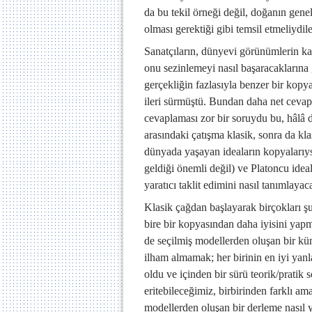
da bu tekil örneği değil, doğanın genel
olması gerektiği gibi temsil etmeliydile
Sanatçıların, dünyevi görünümlerin ka
onu sezinlemeyi nasıl başaracaklarına g
gerçekliğin fazlasıyla benzer bir kopya
ileri sürmüştü. Bundan daha net cevap
cevaplaması zor bir soruydu bu, hâlâ 
arasındaki çatışma klasik, sonra da kla
dünyada yaşayan ideaların kopyalarıys
geldiği önemli değil) ve Platoncu ideal
yaratıcı taklit edimini nasıl tanımlayac
Klasik çağdan başlayarak birçokları ş
bire bir kopyasından daha iyisini yapm
de seçilmiş modellerden oluşan bir küm
ilham almamak; her birinin en iyi yan
oldu ve içinden bir sürü teorik/pratik so
eritebileceğimiz, birbirinden farklı
modellerden oluşan bir derleme nasıl 