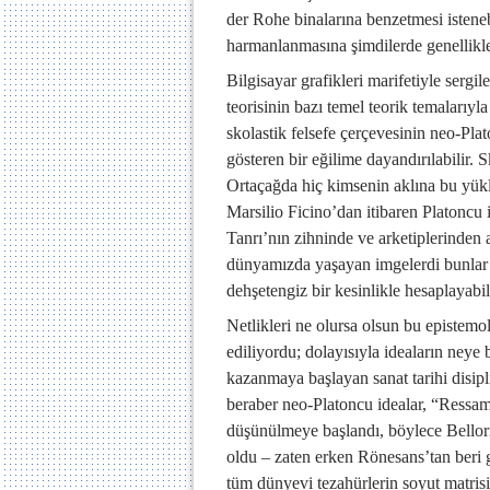
der Rohe binalarına benzetmesi istenebi
harmanlanmasına şimdilerde genellikle
Bilgisayar grafikleri marifetiyle sergi
teorisinin bazı temel teorik temalarıyla
skolastik felsefe çerçevesinin neo-Pl
gösteren bir eğilime dayandırılabilir.
Ortaçağda hiç kimsenin aklına bu yükl
Marsilio Ficino’dan itibaren Platoncu 
Tanrı’nın zihninde ve arketiplerinden
dünyamızda yaşayan imgelerdi bunlar 
dehşetengiz bir kesinlikle hesaplayabil
Netlikleri ne olursa olsun bu epistemol
ediliyordu; dolayısıyla ideaların neye
kazanmaya başlayan sanat tarihi disipl
beraber neo-Platoncu idealar, “Ressam,
düşünülmeye başlandı, böylece Bellori’
oldu – zaten erken Rönesans’tan beri g
tüm dünyevi tezahürlerin soyut matrisiy