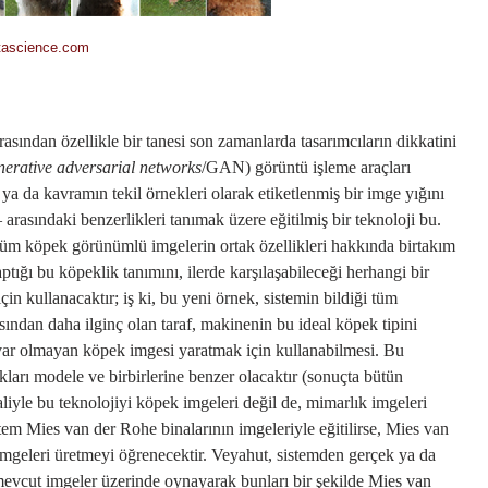
tascience.com
sından özellikle bir tanesi son zamanlarda tasarımcıların dikkatini
nerative adversarial networks
/GAN) görüntü işleme araçları
a da kavramın tekil örnekleri olarak etiketlenmiş bir imge yığını
rasındaki benzerlikleri tanımak üzere eğitilmiş bir teknoloji bu.
tüm köpek görünümlü imgelerin ortak özellikleri hakkında birtakım
tığı bu köpeklik tanımını, ilerde karşılaşabileceği herhangi bir
in kullanacaktır; iş ki, bu yeni örnek, sistemin bildiği tüm
ından daha ilginç olan taraf, makinenin bu ideal köpek tipini
var olmayan köpek imgesi yaratmak için kullanabilmesi. Bu
kları modele ve birbirlerine benzer olacaktır (sonuçta bütün
iyle bu teknolojiyi köpek imgeleri değil de, mimarlık imgeleri
stem Mies van der Rohe binalarının imgeleriyle eğitilirse, Mies van
imgeleri üretmeyi öğrenecektir. Veyahut, sistemden gerçek ya da
evcut imgeler üzerinde oynayarak bunları bir şekilde Mies van