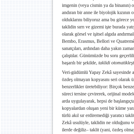
imgenin (veya cismin ya da binanın) ort
andıran bir anne ile biyolojik kızının
olduklarını biliyoruz ama bu görece yen
taklidin sırrı ve gizemi işte burada y
olarak görsel ve işitsel algıda andırma
Bembo, Erasmus, Bellori ve Quatremèr
sanatçıları, ardından daha yakın zama
çalıştılar. Günümüzde bu soru geçerli
başarılı bir şekilde,
taklidi otomatikleş
Veri-güdümlü Yapay Zekâ sayesinde ar
özdeş olmayan kopyasını seri olarak ü
benzerlikler üretebiliyor: Birçok benze
süreci tersine çevirerek, orijinal mode
arda uygulayarak, hepsi de başlangıç
kopyalardan oluşan yeni bir küme yarat
türlü akıl sır erdiremediği yaratıcı ta
Zekâ usulüyle, taklidin ne olduğunu ve
ilerde değiliz– taklit (yani, özdeş ol