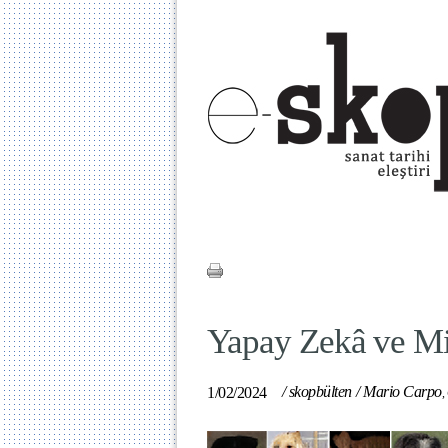
Yapay Zekâ ve M
/
skopbülten
/
Mario Carpo
1/02/2024
,