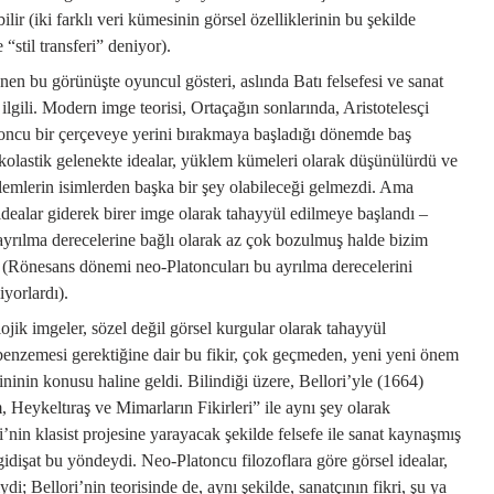
lir (iki farklı veri kümesinin görsel özelliklerinin bu şekilde
 “stil transferi” deniyor).
lenen bu görünüşte oyuncul gösteri, aslında Batı felsefesi ve sanat
 ilgili. Modern imge teorisi, Ortaçağın sonlarında, Aristotelesçi
atoncu bir çerçeveye yerini bırakmaya başladığı dönemde baş
 Skolastik gelenekte idealar, yüklem kümeleri olarak düşünülürdü ve
emlerin isimlerden başka bir şey olabileceği gelmezdi. Ama
idealar giderek birer imge olarak tahayyül edilmeye başlandı –
 ayrılma derecelerine bağlı olarak az çok bozulmuş halde bizim
(Rönesans dönemi neo-Platoncuları bu ayrılma derecelerini
iyorlardı).
ojik imgeler, sözel değil görsel kurgular olarak tahayyül
 benzemesi gerektiğine dair bu fikir, çok geçmeden, yeni yeni önem
ininin konusu haline geldi. Bilindiği üzere, Bellori’yle (1664)
 Heykeltıraş ve Mimarların Fikirleri” ile aynı şey olarak
nin klasist projesine yarayacak şekilde felsefe ile sanat kaynaşmış
idişat bu yöndeydi. Neo-Platoncu filozoflara göre görsel idealar,
di; Bellori’nin teorisinde de, aynı şekilde, sanatçının fikri, şu ya