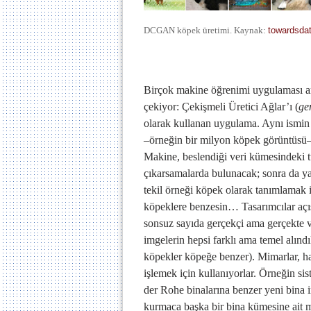
DCGAN köpek üretimi. Kaynak:
towardsda
Birçok makine öğrenimi uygulaması ara
çekiyor: Çekişmeli Üretici Ağlar’ı (
ge
olarak kullanan uygulama. Aynı ismin y
–örneğin bir milyon köpek görüntüsü– a
Makine, beslendiği veri kümesindeki 
çıkarsamalarda bulunacak; sonra da yap
tekil örneği köpek olarak tanımlamak iç
köpeklere benzesin… Tasarımcılar açıs
sonsuz sayıda gerçekçi ama gerçekte 
imgelerin hepsi farklı ama temel alındı
köpekler köpeğe benzer). Mimarlar, hal
işlemek için kullanıyorlar. Örneğin si
der Rohe binalarına benzer yeni bina 
kurmaca başka bir bina kümesine ait m