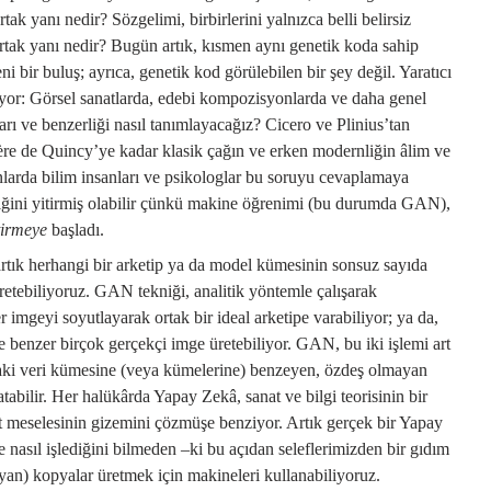
ak yanı nedir? Sözgelimi, birbirlerini yalnızca belli belirsiz
 ortak yanı nedir? Bugün artık, kısmen aynı genetik koda sahip
i bir buluş; ayrıca, genetik kod görülebilen bir şey değil. Yaratıcı
atıyor: Görsel sanatlarda, edebi kompozisyonlarda ve daha genel
ları ve benzerliği nasıl tanımlayacağız? Cicero ve Plinius’tan
e de Quincy’ye kadar klasik çağın ve erken modernliğin âlim ve
nlarda bilim insanları ve psikologlar bu soruyu cevaplamaya
liğini yitirmiş olabilir çünkü makine öğrenimi (bu durumda GAN),
tirmeye
başladı.
tık herhangi bir arketip ya da model kümesinin sonsuz sayıda
retebiliyoruz. GAN tekniği, analitik yöntemle çalışarak
r imgeyi soyutlayarak ortak bir ideal arketipe varabiliyor; ya da,
le benzer birçok gerçekçi imge üretebiliyor. GAN, bu iki işlemi art
taki veri kümesine (veya kümelerine) benzeyen, özdeş olmayan
abilir. Her halükârda Yapay Zekâ, sanat ve bilgi teorisinin bir
klit meselesinin gizemini çözmüşe benziyor. Artık gerçek bir Yapay
 nasıl işlediğini bilmeden –ki bu açıdan seleflerimizden bir gıdım
mayan) kopyalar üretmek için makineleri kullanabiliyoruz.