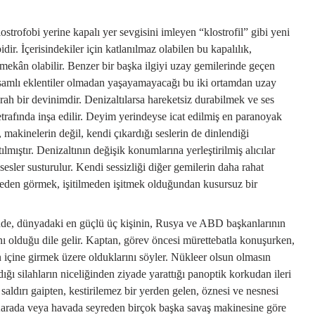
 klostrofobi yerine kapalı yer sevgisini imleyen “klostrofil” gibi yeni
dir. İçerisindekiler için katlanılmaz olabilen bu kapalılık,
r mekân olabilir. Benzer bir başka ilgiyi uzay gemilerinde geçen
psamlı eklentiler olmadan yaşayamayacağı bu iki ortamdan uzay
ah bir devinimdir. Denizaltılarsa hareketsiz durabilmek ve ses
trafında inşa edilir. Deyim yerindeyse icat edilmiş en paranoyak
 makinelerin değil, kendi çıkardığı seslerin de dinlendiği
lmıştır. Denizaltının değişik konumlarına yerleştirilmiş alıcılar
 sesler susturulur. Kendi sessizliği diğer gemilerin daha rahat
lmeden görmek, işitilmeden işitmek olduğundan kusursuz bir
inde, dünyadaki en güçlü üç kişinin, Rusya ve ABD başkanlarının
nı olduğu dile gelir. Kaptan, görev öncesi mürettebatla konuşurken,
n içine girmek üzere olduklarını söyler. Nükleer olsun olmasın
ıdığı silahların niceliğinden ziyade yarattığı panoptik korkudan ileri
n saldırı gaipten, kestirilemez bir yerden gelen, öznesi ve nesnesi
r. Karada veya havada seyreden birçok başka savaş makinesine göre