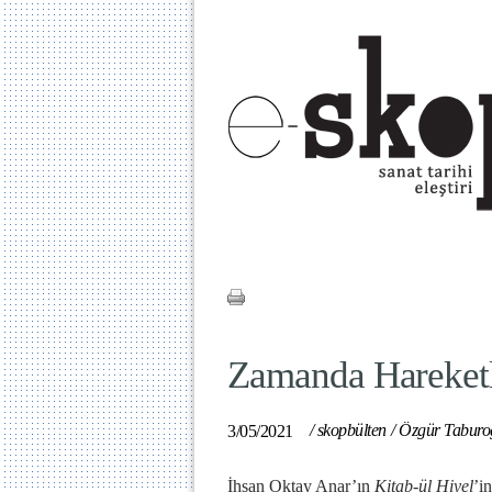
Zamanda Hareketle
/
skopbülten
/
Özgür Taburo
3/05/2021
İhsan Oktay Anar’ın
Kitab-ül Hiyel
’i