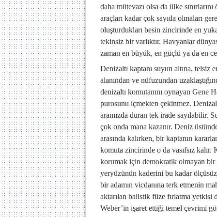
daha mütevazı olsa da ülke sınırlarını
araçları kadar çok sayıda olmaları ge
oluşturdukları besin zincirinde en yu
tekinsiz bir varlıktır. Havyanlar dünya
zaman en büyük, en güçlü ya da en ces
Denizaltı kaptanı suyun altına, telsiz
alanından ve nüfuzundan uzaklaştığı
denizaltı komutanını oynayan Gene Ha
purosunu içmekten çekinmez. Denizaltı
aramızda duran tek irade sayılabilir. S
çok onda mana kazanır. Deniz üstündek
arasında kalırken, bir kaptanın kararl
komuta zincirinde o da vasıfsız kalı
korumak için demokratik olmayan bir iş
yeryüzünün kaderini bu kadar ölçüsüz
bir adamın vicdanına terk etmenin ma
aktarılan balistik füze fırlatma yetkisi
Weber’in işaret ettiği temel çevrimi gös