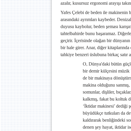
azalır, kusursuz ergonomi arayışı takın
Yafes Çelebi de beden ile makinenin bi
arasındaki ayrımları kaybeder. Denizalt
duyusu kaybolur, beden şeması karışır.
tahtelbahirde bunu başaramaz. Diğerler
geçirir. İçerisinde olağan bir dünyanın 
bir hale girer. Anar, diğer kitapların
tahkiye benzeri üslubuna birkaç satır ar
O, Dünya'daki bütün güçle
bir demir külçesini müzik
de bir makinaya dönüştürme
makina olduğunu sanmış, o
somunlar, dişliler, bıçaklar
kalkmış, fakat bu koltuk de
‘İktidar makinesi’ dediği ş
büyüdükçe tutkuları da dev
kaldırarak benliğindeki son
denen şey hayat, iktidar i