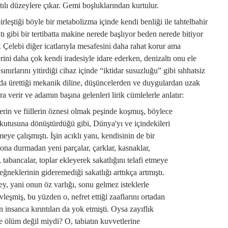
tılı düzeylere çıkar. Gemi boşluklarından kurtulur.
rleştiği böyle bir metabolizma içinde kendi benliği ile tahtelbahir
ı gibi bir tertibatta makine nerede başlıyor beden nerede bitiyor
 Çelebi diğer icatlarıyla mesafesini daha rahat korur ama
ini daha çok kendi iradesiyle idare ederken, denizaltı onu ele
sınırlarını yitirdiği cihaz içinde “iktidar susuzluğu” gibi sıhhatsiz
da da ürettiği mekanik diline, düşüncelerden ve duygulardan uzak
a verir ve adamın başına gelenleri lirik cümlelerle anlatır:
rin ve fiillerin öznesi olmak peşinde koşmuş, böylece
 kutusuna dönüştürdüğü gibi, Dünya'yı ve içindekileri
ye çalışmıştı. İşin acıklı yanı, kendisinin de bir
na durmadan yeni parçalar, çarklar, kasnaklar,
, tabancalar, toplar ekleyerek sakatlığını telafi etmeye
ğneklerinin gideremediği sakatlığı arttıkça artmıştı.
ey, yani onun öz varlığı, sonu gelmez isteklerle
leşmiş, bu yüzden o, nefret ettiği zaaflarını ortadan
 insanca kırıntıları da yok etmişti. Oysa zayıflık
se ölüm değil miydi? O, tabiatın kuvvetlerine