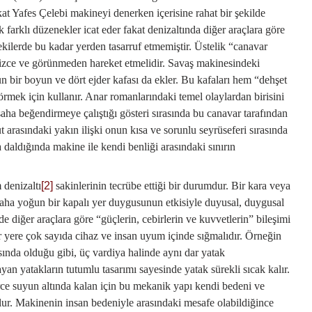
at Yafes Çelebi makineyi denerken içerisine rahat bir şekilde
farklı düzenekler icat eder fakat denizaltında diğer araçlara göre
ekilerde bu kadar yerden tasarruf etmemiştir. Üstelik “canavar
sizce ve görünmeden hareket etmelidir. Savaş makinesindeki
 bir boyun ve dört ejder kafası da ekler. Bu kafaları hem “dehşet
rmek için kullanır. Anar romanlarındaki temel olaylardan birisini
şaha beğendirmeye çalıştığı gösteri sırasında bu canavar tarafından
ut arasındaki yakın ilişki onun kısa ve sorunlu seyrüseferi sırasında
a daldığında makine ile kendi benliği arasındaki sınırın
denizaltı
[2]
sakinlerinin tecrübe ettiği bir durumdur. Bir kara veya
aha yoğun bir kapalı yer duygusunun etkisiyle duyusal, duygusal
e diğer araçlara göre “güçlerin, cebirlerin ve kuvvetlerin” bileşimi
r yere çok sayıda cihaz ve insan uyum içinde sığmalıdır. Örneğin
ında olduğu gibi, üç vardiya halinde aynı dar yatak
yan yatakların tutumlu tasarımı sayesinde yatak sürekli sıcak kalır.
rce suyun altında kalan için bu mekanik yapı kendi bedeni ve
lur. Makinenin insan bedeniyle arasındaki mesafe olabildiğince