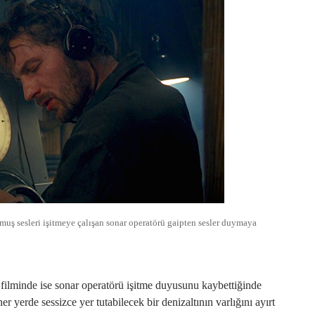
ş sesleri işitmeye çalışan sonar operatörü gaipten sesler duymaya
filminde ise sonar operatörü işitme duyusunu kaybettiğinde
er yerde sessizce yer tutabilecek bir denizaltının varlığını ayırt