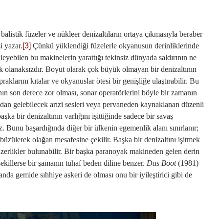
balistik füzeler ve nükleer denizaltıların ortaya çıkmasıyla beraber
i yazar.
[3]
Çünkü yüklendiği füzelerle okyanusun derinliklerinde
leyebilen bu makinelerin yarattığı tekinsiz dünyada saldırının ne
 olanaksızdır. Boyut olarak çok büyük olmayan bir denizaltının
aklarını kıtalar ve okyanuslar ötesi bir genişliğe ulaştırabilir. Bu
nın son derece zor olması, sonar operatörlerini böyle bir zamanın
dan gelebilecek arızi sesleri veya pervaneden kaynaklanan düzenli
başka bir denizaltının varlığını işittiğinde sadece bir savaş
. Bunu başardığında diğer bir ülkenin egemenlik alanı sınırlanır;
büzülerek olağan mesafesine çekilir. Başka bir denizaltını işitmek
nzerlikler bulunabilir. Bir başka paranoyak makineden gelen derin
şekillerse bir şamanın tuhaf beden diline benzer.
Das Boot
(1981)
da gemide sıhhiye askeri de olması onu bir iyileştirici gibi de