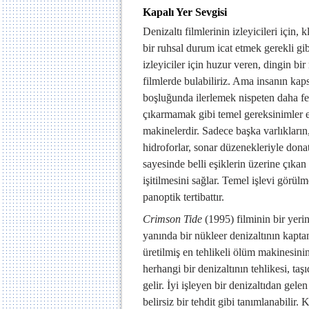
Kapalı Yer Sevgisi
Denizaltı filmlerinin izleyicileri için,
bir ruhsal durum icat etmek gerekli gibi
izleyiciler için huzur veren, dingin bi
filmlerde bulabiliriz. Ama insanın ka
boşluğunda ilerlemek nispeten daha fer
çıkarmamak gibi temel gereksinimler e
makinelerdir. Sadece başka varlıkların,
hidroforlar, sonar düzenekleriyle donatı
sayesinde belli eşiklerin üzerine çıkan
işitilmesini sağlar. Temel işlevi görü
panoptik tertibattır.
Crimson Tide
(1995) filminin bir yer
yanında bir nükleer denizaltının kapta
üretilmiş en tehlikeli ölüm makinesini
herhangi bir denizaltının tehlikesi, taş
gelir. İyi işleyen bir denizaltıdan gele
belirsiz bir tehdit gibi tanımlanabili