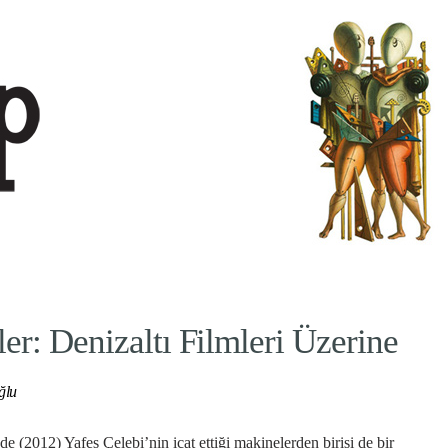
r: Denizaltı Filmleri Üzerine
ğlu
nde (2012) Yafes Çelebi’nin icat ettiği makinelerden birisi de bir