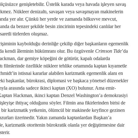
 ölçüsüzce genişletebilir. Üstelik karada veya havada işleyen savaş
rekmez. Nükleer denizaltı, savaşan veya savaşmayan makinelerin
karıda yer alır. Çünkü her yerde ve zamanda bilkuvve mevcut,
sında da benzer şekilde besin zincirinin tepesindeki canlılar her
aretli türlerden oluşmaz.
 erişiminin kaybolduğu derinliğe çekilip diğer başkanların egemenlik
nda kendi âleminin hükümranı olur. Bu özgüvenle
Crimson Tide
’da
ckman, dar gemiye köpeğini de götürür, kapalı odalarda
 filmlerinde özellikle nükleer tehlike ortamında kaptan kıyametle
chmidt’in istisnai kararlar alabilen karizmatik egemenlik alanı en
i başkanlar, bürokrasi, diplomasi ve başkaca yönetsel düzenekler
arıyla arasında sadece ikinci kaptan (XO) bulunur. Ama emir-
r. Kaptan Hackman, ikinci kaptan Denzel Washington’a demokrasiyi
leyişe ihtiyaç olduğunu söyler. Filmin ana fikirlerinden birisi de
 bir karizmatik yetkenin, ölümcül bir makinede keyfince gezinen
hzurları üzerinedir. Yakın zamanda kaptanlardan Başkan’a
 de, karizmatik otoritenin bürokratik olanla yer değiştirmesine dair
terir.