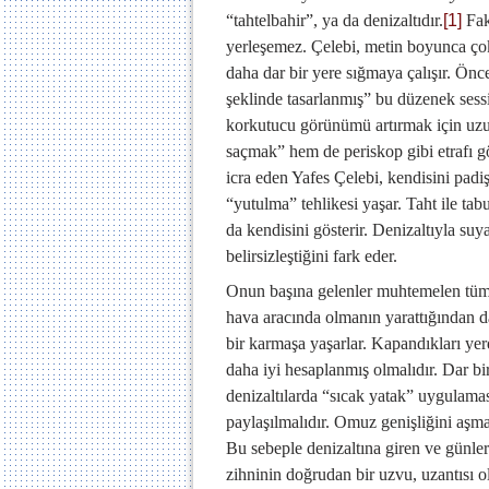
“tahtelbahir”, ya da denizaltıdır.
[1]
Fak
yerleşemez. Çelebi, metin boyunca çok 
daha dar bir yere sığmaya çalışır. Önc
şeklinde tasarlanmış” bu düzenek ses
korkutucu görünümü artırmak için uzun
saçmak” hem de periskop gibi etrafı gö
icra eden Yafes Çelebi, kendisini padi
“yutulma” tehlikesi yaşar. Taht ile tab
da kendisini gösterir. Denizaltıyla suy
belirsizleştiğini fark eder.
Onun başına gelenler muhtemelen tüm 
hava aracında olmanın yarattığından d
bir karmaşa yaşarlar. Kapandıkları yerd
daha iyi hesaplanmış olmalıdır. Dar bi
denizaltılarda “sıcak yatak” uygulamas
paylaşılmalıdır. Omuz genişliğini aşma
Bu sebeple denizaltına giren ve günle
zihninin doğrudan bir uzvu, uzantısı o