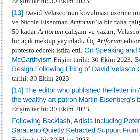
Erişim tarihi: 30 Ekim 2023.
[13]
David Velasco’nun kovulması üzerine imz
ve Nicole Eisenman
Artforum
’la bir daha çal
50 kadar
Artforum
çalışanı ve yazarı, Velasco
bir açık mektup yayınladı. Üç
Artforum
editör
protesto ederek istifa etti.
On Speaking and 
McCarthyism
Erişim tarihi: 30 Ekim 2023.
S
Resign Following Firing of David Velasco 
tarihi: 30 Ekim 2023.
[14]
The editor who published the letter in 
the wealthy art patron Martin Eisenberg’s
Erişim tarihi: 30 Ekim 2023.
Following Backlash, Artists Including Pet
Saraceno Quietly Retracted Support From a
Erişim tarihi: 30 Ekim 2023.