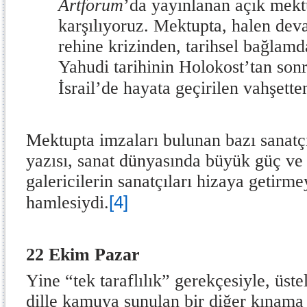
Artforum
’da yayınlanan açık mekt
karşılıyoruz. Mektupta, halen de
rehine krizinden, tarihsel bağlam
Yahudi tarihinin Holokost’tan son
İsrail’de hayata geçirilen vahşette
Mektupta imzaları bulunan bazı sanatç
yazısı, sanat dünyasında büyük güç ve 
galericilerin sanatçıları hizaya getirme
[4]
hamlesiydi.
22 Ekim Pazar
Yine “tek taraflılık” gerekçesiyle, üste
dille kamuya sunulan bir diğer kınama 