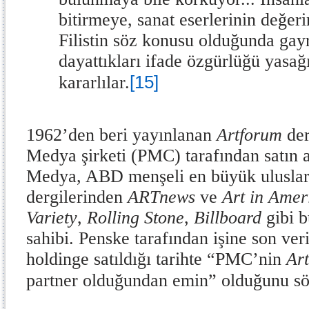
bitirmeye, sanat eserlerinin değer
Filistin söz konusu olduğunda gayr
dayattıkları ifade özgürlüğü yasa
[15]
kararlılar.
1962’den beri yayınlanan
Artforum
der
Medya şirketi (PMC) tarafından satın a
Medya, ABD menşeli en büyük uluslara
dergilerinden
ARTnews
ve
Art in Amer
Variety
,
Rolling Stone
,
Billboard
gibi b
sahibi.
Penske tarafından
işine son ver
holdinge satıldığı tarihte “PMC’nin
Ar
partner olduğundan emin” olduğunu sö