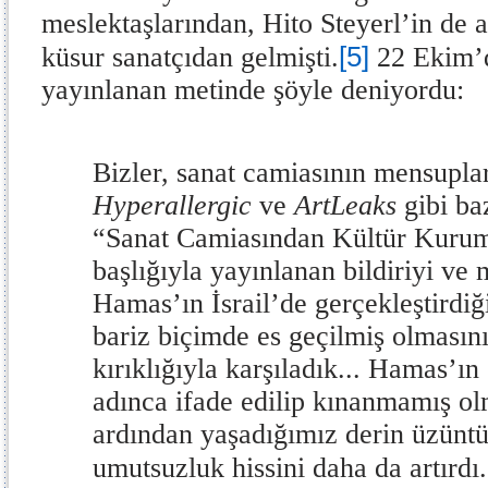
meslektaşlarından, Hito Steyerl’in de 
[5]
küsur sanatçıdan gelmişti.
22 Ekim
yayınlanan metinde şöyle deniyordu:
Bizler, sanat camiasının mensupla
Hyperallergic
ve
ArtLeaks
gibi ba
“Sanat Camiasından Kültür Kuru
başlığıyla yayınlanan bildiriyi v
Hamas’ın İsrail’de gerçekleştirdi
bariz biçimde es geçilmiş olmasın
kırıklığıyla karşıladık... Hamas’ın
adınca ifade edilip kınanmamış ol
ardından yaşadığımız derin üzünt
umutsuzluk hissini daha da artırdı.