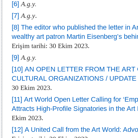
[6]
A.g.y.
[7]
A.g.y
.
[8]
The editor who published the letter in A
wealthy art patron Martin Eisenberg’s beh
Erişim tarihi: 30 Ekim 2023.
[9]
A.g.y.
[10]
AN OPEN LETTER FROM THE ART
CULTURAL ORGANIZATIONS / UPDATE (
30 Ekim 2023.
[11]
Art World Open Letter Calling for ‘Em
Attracts High-Profile Signatories in the Art
Ekim 2023.
[12]
A United Call from the Art World: Adv