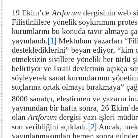
19 Ekim’de
Artforum
dergisinin web si
Filistinlilere yönelik soykırımını prote
kurumlarını bu konuda tavır almaya ça
[1]
yayınlandı.
Mektubun yazarları “Fili
desteklediklerini” beyan ediyor, “kim o
etmeksizin sivillere yönelik her türlü ş
belirtiyor ve İsrail devletinin açıkça s
söyleyerek sanat kurumlarının yönetim 
suçlarına ortak olmayı bırakmaya” çağı
8000 sanatçı, eleştirmen ve yazarın i
yayınından bir hafta sonra, 26 Ekim’de
olan
Artforum
dergisi yazı işleri müdü
[2]
son verildiğini açıkladı.
Ancak, mek
yayınlanmasından hemen sonra gündem