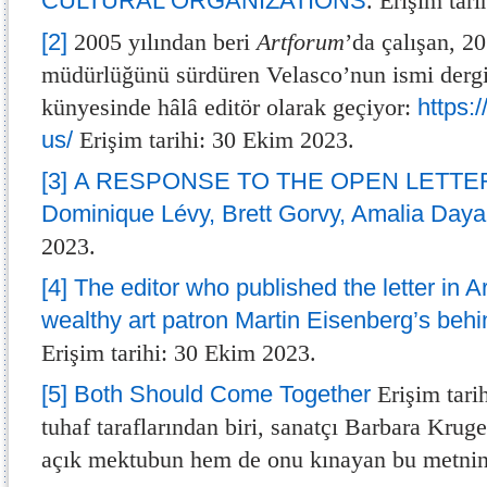
CULTURAL ORGANIZATIONS
. Erişim tar
[2]
2005 yılından beri
Artforum
’da çalışan, 20
müdürlüğünü sürdüren Velasco’nun ismi dergi
künyesinde hâlâ editör olarak geçiyor:
https:
us/
Erişim tarihi: 30 Ekim 2023.
[3]
A RESPONSE TO THE OPEN LETTER
Dominique Lévy, Brett Gorvy, Amalia Day
2023.
[4]
The editor who published the letter in A
wealthy art patron Martin Eisenberg’s beh
Erişim tarihi: 30 Ekim 2023.
[5]
Both Should Come Together
Erişim tari
tuhaf taraflarından biri, sanatçı Barbara Krug
açık mektubun hem de onu kınayan bu metnin 