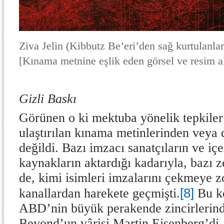
Ziva Jelin (Kibbutz Be’eri’den sağ kurtulanla
[Kınama metnine eşlik eden görsel ve resim al
Gizli Baskı
Görünen o ki mektuba yönelik tepkile
ulaştırılan kınama metinlerinden veya
değildi. Bazı imzacı sanatçıların ve içe
kaynakların aktardığı kadarıyla, bazı 
de, kimi isimleri imzalarını çekmeye z
[8]
kanallardan harekete geçmişti.
Bu ko
ABD’nin büyük perakende zincirlerin
Beyond’un vârisi Martin Eisenberg’di. 