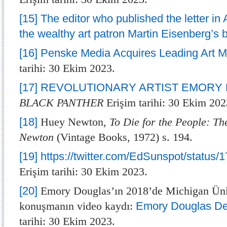
[15]
The editor who published the letter in 
the wealthy art patron Martin Eisenberg’s
[16]
Penske Media Acquires Leading Art M
tarihi: 30 Ekim 2023.
[17]
REVOLUTIONARY ARTIST EMORY
BLACK PANTHER
Erişim tarihi: 30 Ekim 202
[18]
Huey Newton,
To Die for the People: Th
Newton
(Vintage Books, 1972) s. 194.
[19]
https://twitter.com/EdSunspot/statu
Erişim tarihi: 30 Ekim 2023.
[20]
Emory Douglas’ın 2018’de Michigan Üniv
konuşmanın video kaydı:
Emory Douglas Des
tarihi: 30 Ekim 2023.