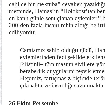
cahilce bir mektuba” cevaben yazıldığı 
metninde, Hamas’ın “Holokost’tan beri
en kanlı günle sonuçlanan eylemleri” h
200’den fazla insanı rehin aldığı belir
ediliyordu:
Camiamız sahip olduğu gücü, Ha
eylemlerinden feci şekilde etkilen
Filistinli– tüm masum sivillere yön
beraberlik duygularını teşvik etme
Hepimiz, tartışmasız biçimde terör
çıkmakta ve insanlığı savunmakta 
26 Ekim Perşembe