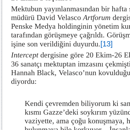
Mektubun yayınlanmasından bir hafta so
müdürü David Velasco
Artforum
dergis
Penske Medya holdinginin yönetim kur
tarafından görüşmeye çağrıldı. Görüş
[13]
işine son verildiğini duyurdu.
Intercept
dergisine göre 20 Ekim-26 Ek
36 sanatçı mektuptan imzasını çekmişti
Hannah Black, Velasco’nun kovulduğu 
diyordu:
Kendi çevremden biliyorum ki san
kısmı Gazze’deki soykırım yüzün
vaziyette, ama çoğu konuşmaya, ha
bulunmaya bile korkuyor... İnsanl