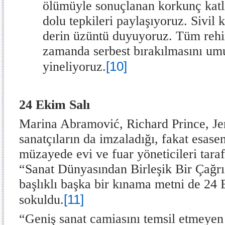
ölümüyle sonuçlanan korkunç katli
dolu tepkileri paylaşıyoruz. Sivil
derin üzüntü duyuyoruz. Tüm rehin
zamanda serbest bırakılmasını umu
[10]
yineliyoruz.
24 Ekim Salı
Marina Abramović, Richard Prince, Jen
sanatçıların da imzaladığı, fakat esasen
müzayede evi ve fuar yöneticileri tara
“Sanat Dünyasından Birleşik Bir Çağr
başlıklı başka bir kınama metni de 24
[11]
sokuldu.
“Geniş sanat camiasını temsil etmeyen 