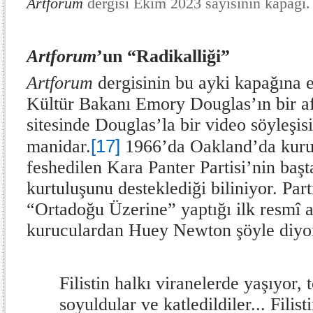
Artforum
dergisi Ekim 2023 sayısının kapağı.
Artforum
’un “Radikalliği”
Artforum
dergisinin bu ayki kapağına e
Kültür Bakanı Emory Douglas’ın bir a
sitesinde Douglas’la bir video söyleşis
[17]
manidar.
1966’da Oakland’da kuru
feshedilen Kara Panter Partisi’nin başta
kurtuluşunu desteklediği biliniyor. Par
“Ortadoğu Üzerine” yaptığı ilk resmî 
kuruculardan Huey Newton şöyle diyo
Filistin halkı viranelerde yaşıyor, 
soyuldular ve katledildiler... Fili