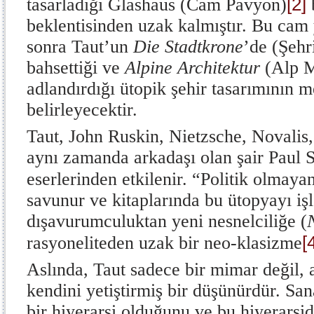
[2]
tasarladığı Glashaus (Cam Pavyon)
beklentisinden uzak kalmıştır. Bu cam 
sonra Taut’un
Die Stadtkrone
’de (Şehr
bahsettiği ve
Alpine Architektur
(Alp M
adlandırdığı ütopik şehir tasarımının 
belirleyecektir.
Taut, John Ruskin, Nietzsche, Novalis
aynı zamanda arkadaşı olan şair Paul 
eserlerinden etkilenir. “Politik olmaya
savunur ve kitaplarında bu ütopyayı işle
dışavurumculuktan yeni nesnelciliğe (
[
rasyoneliteden uzak bir neo-klasizme
Aslında, Taut sadece bir mimar değil,
kendini yetiştirmiş bir düşünürdür. San
bir hiyerarşi olduğunu ve bu hiyerarşi