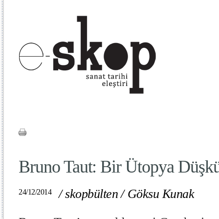
Bruno Taut: Bir Ütopya Düşk
/
skopbülten
/
Göksu Kunak
24/12/2014