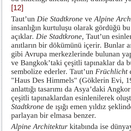
[12]
Taut’un
Die Stadtkrone
ve
Alpine Arch
insanlığın kurtuluşu olarak gördüğü bu 
açıklar.
Die Stadtkrone
, Taut’un esinle
anıtların bir dökümünü içerir. Bunlar 
gibi Avrupa merkezlerinde bulunan yap
ve Bangkok’taki çeşitli tapınaklar da 
sembolize ederler. Taut’un
Früchlicht
d
"Haus Des Himmels" (Göklerin Evi, 1
anlattığı tasarımı da Asya’daki Angko
çeşitli tapınaklardan esinlenilerek olu
Stadtkrone
de ışığı emen yıldız şeklinde
parlayan bir elmasa benzer.
Alpine Architektur
kitabında ise dünya