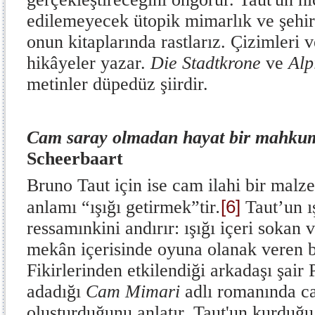
edilemeyecek ütopik mimarlık ve şehir
onun kitaplarında rastlarız. Çizimleri v
hikâyeler yazar.
Die Stadtkrone
ve
Alp
metinler düpedüz şiirdir.
Cam saray olmadan hayat bir mahkum
Scheerbaart
Bruno Taut için ise cam ilahi bir mal
[6]
anlamı “ışığı getirmek”tir
.
Taut’un ış
ressamınkini andırır: ışığı içeri sokan
mekân içerisinde oyuna olanak veren b
Fikirlerinden etkilendiği arkadaşı şair
adadığı
Cam Mimari
adlı romanında ca
oluşturduğunu anlatır. Taut'un kurduğu