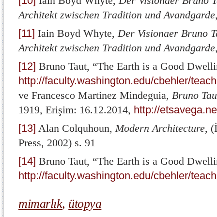
[10]
Iain Boyd Whyte,
Der Visionaer Bruno T
Architekt zwischen Tradition und Avandgarde
[11]
Iain Boyd Whyte,
Der Visionaer Bruno T
Architekt zwischen Tradition und Avandgarde
[12]
Bruno Taut, “The Earth is a Good Dwelli
http://faculty.washington.edu/cbehler/te
ve Francesco Martinez Mindeguia,
Bruno Taut
1919, Erişim: 16.12.2014,
http://etsavega.n
[13]
Alan Colquhoun,
Modern Architecture
, 
Press, 2002) s. 91
[14]
Bruno Taut, “The Earth is a Good Dwelli
http://faculty.washington.edu/cbehler/te
mimarlık
,
ütopya