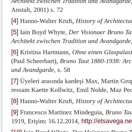
Architekt zwischen Tradition und Avandgarde
Anstalt, 2001) s. 72
[4]
Hanno-Walter Kruft,
History of Architect
[5]
Iain Boyd Whyte,
Der Visionaer Bruno Ta
Architekt zwischen Tradition und Avandgarde
[6]
Kristina Hartmann,
Ohne einen Glaspalast 
(Paul Scheerbart),
Bruno Taut 1880-1938: Arch
und Avandgarde
, s. 58
[7]
Üyeleri arasında kardeşi Max, Martin Gro
ressam Kaette Kollwitz, Emil Nolde, Maz Pec
[8]
Hanno-Walter Kruft,
History of Architect
[9]
Francesco Martinez Mindeguia,
Bruno Taut
1919, Erişim: 16.12.2014,
http://etsavega.n