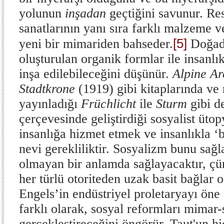
yolunun
inşadan
geçtiğini savunur. Re
sanatlarının yanı sıra farklı malzeme v
[5]
yeni bir mimariden bahseder.
Doğada
oluşturulan organik formlar ile insanlık
inşa edilebileceğini düşünür.
Alpine Ar
Stadtkrone
(1919) gibi kitaplarında ve
yayınladığı
Früchlicht
ile
Sturm
gibi d
çerçevesinde geliştirdiği sosyalist ütop
insanlığa hizmet etmek ve insanlıkla ‘b
nevi gerekliliktir. Sosyalizm bunu sağla
olmayan bir anlamda sağlayacaktır, çü
her türlü otoriteden uzak basit bağlar 
Engels’in endüstriyel proletaryayı ön
farklı olarak, sosyal reformları mimar-
gerçekleştireceğini öngörür. Taut'un h