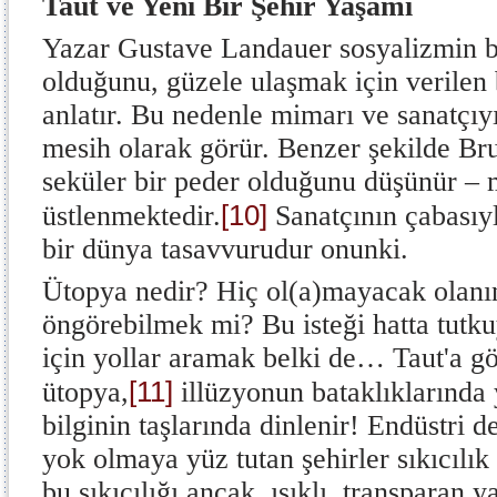
Taut ve Yeni Bir Şehir Yaşamı
Yazar Gustave Landauer sosyalizmin bi
olduğunu, güzele ulaşmak için verilen
anlatır. Bu nedenle mimarı ve sanatçıyı
mesih olarak görür. Benzer şekilde Br
seküler bir peder olduğunu düşünür – m
[10]
üstlenmektedir.
Sanatçının çabasıyl
bir dünya tasavvurudur onunki.
Ütopya nedir? Hiç ol(a)mayacak olanı
öngörebilmek mi? Bu isteği hatta tutk
için yollar aramak belki de… Taut'a gö
[11]
ütopya,
illüzyonun bataklıklarında
bilginin taşlarında dinlenir! Endüstri 
yok olmaya yüz tutan şehirler sıkıcılık
bu sıkıcılığı ancak, ışıklı, transparan ya