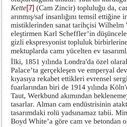
[7]
Kette
(Cam Zincir) topluluğu da, ca
arınmış/saf insanlığını temsil ettiğine i
mistiklerinden sanat tarihçisi Wilhelm
eleştirmen Karl Scheffler’in düşüncele
gizli ekspresyonist topluluk birbirlerin
mektuplarda camı yücelten ev tasarımla
İlki, 1851 yılında Londra'da özel olara
Palace’ta gerçekleşen ve emperyal devle
kıyasıya rekabet ettikleri evrensel ser
fuarlarından biri de 1914 yılında Köln'd
Taut, Werkbund akımından beklenem
tasarlar. Alman cam endüstrisinin atak
tasarımdaki rolü yadsınamaz tabii. Mima
Boyd White’a göre cam ve betondan ol