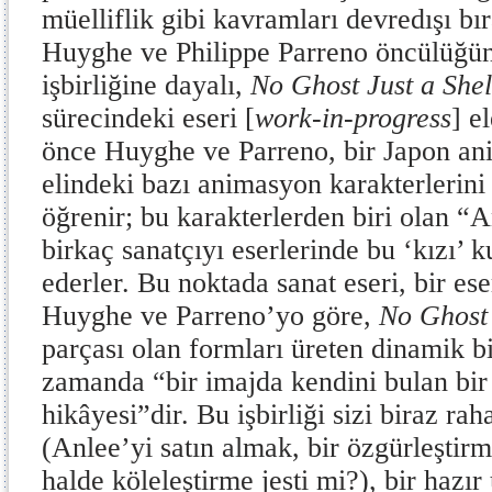
müelliflik gibi kavramları devredışı bı
Huyghe ve Philippe Parreno öncülüğünd
işbirliğine dayalı,
No Ghost Just a She
sürecindeki eseri [
work-in-progress
] e
önce Huyghe ve Parreno, bir Japon ani
elindeki bazı animasyon karakterlerini 
öğrenir; bu karakterlerden biri olan “An
birkaç sanatçıyı eserlerinde bu ‘kızı’ 
ederler. Bu noktada sanat eseri, bir es
Huyghe ve Parreno’yo göre,
No Ghost 
parçası olan formları üreten dinamik bi
zamanda “bir imajda kendini bulan bir
hikâyesi”dir. Bu işbirliği sizi biraz ra
(Anlee’yi satın almak, bir özgürleştirme
halde köleleştirme jesti mi?), bir hazır