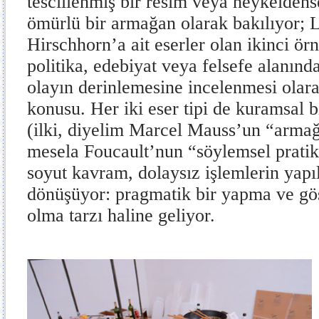
tescillenmiş bir resim veya heykeldense
ömürlü bir armağan olarak bakılıyor;
Hirschhorn’a ait eserler olan ikinci örn
politika, edebiyat veya felsefe alanında
olayın derinlemesine incelenmesi olar
konusu. Her iki eser tipi de kuramsal b
(ilki, diyelim Marcel Mauss’un “armağ
mesela Foucault’nun “söylemsel pratik
soyut kavram, dolaysız işlemlerin yapı
dönüşüyor: pragmatik bir yapma ve gö
olma tarzı haline geliyor.