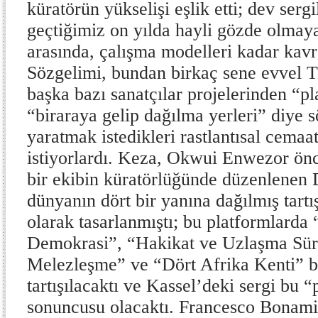
küratörün yükselişi eşlik etti; dev sergi
geçtiğimiz on yılda hayli gözde olmaya
arasında, çalışma modelleri kadar kavr
Sözgelimi, bundan birkaç sene evvel T
başka bazı sanatçılar projelerinden “pl
“biraraya gelip dağılma yerleri” diye s
yaratmak istedikleri rastlantısal cema
istiyorlardı. Keza, Okwui Enwezor önc
bir ekibin küratörlüğünde düzenlenen
dünyanın dört bir yanına dağılmış tart
olarak tasarlanmıştı; bu platformlard
Demokrasi”, “Hakikat ve Uzlaşma Süre
Melezleşme” ve “Dört Afrika Kenti” ba
tartışılacaktı ve Kassel’deki sergi bu 
sonuncusu olacaktı. Francesco Bonami