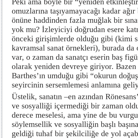
Peki ama böyle bir “yeniden etkinleşti
omuzlarına taşıyamayacağı kadar ağır b
önüne haddinden fazla muğlak bir sın
yok mu? İzleyiciyi doğrudan esere ka
önceki girişimlerde olduğu gibi (kimi 
kavramsal sanat örnekleri), burada da 
var, o zaman da sanatçı eserin baş fi
olarak yeniden devreye giriyor. Bazen
Barthes’ın umduğu gibi “okurun doğuş
seyircinin sersemlemesi anlamına geliy
Üstelik, sanatın –en azından Rönesans’
ve sosyalliği içermediği bir zaman old
derece meselesi, ama yine de bu vurgu
söylemsellik ve sosyalliğin başlı başın
geldiği tuhaf bir şekilciliğe de yol açabi