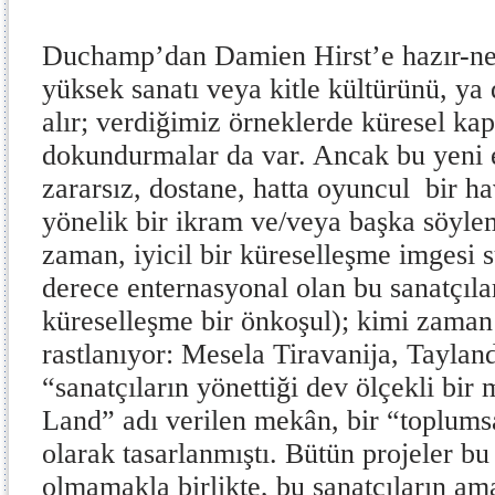
Duchamp’dan Damien Hirst’e hazır-nes
yüksek sanatı veya kitle kültürünü, ya 
alır; verdiğimiz örneklerde küresel kap
dokundurmalar da var. Ancak bu yeni 
zararsız, dostane, hatta oyuncul bir h
yönelik bir ikram ve/veya başka söyl
zaman, iyicil bir küreselleşme imgesi 
derece enternasyonal olan bu sanatçıla
küreselleşme bir önkoşul); kimi zaman
rastlanıyor: Mesela Tiravanija, Tayland
“sanatçıların yönettiği dev ölçekli bi
Land” adı verilen mekân, bir “toplums
olarak tasarlanmıştı. Bütün projeler bu
olmamakla birlikte, bu sanatçıların amac