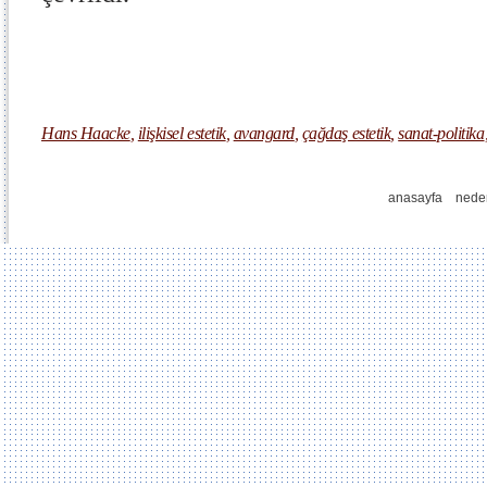
Hans Haacke
,
ilişkisel estetik
,
avangard
,
çağdaş estetik
,
sanat-politika
anasayfa
nede