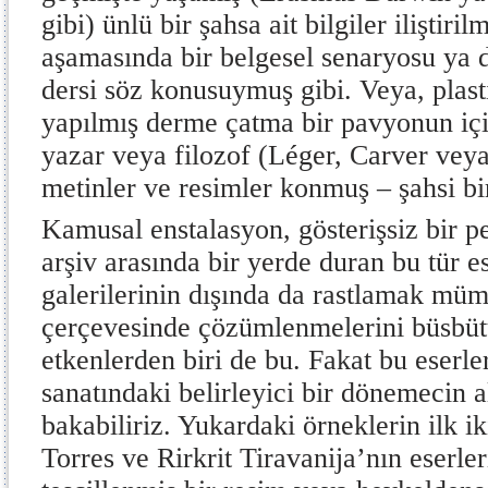
gibi) ünlü bir şahsa ait bilgiler iliştiri
aşamasında bir belgesel senaryosu ya da
dersi söz konusuymuş gibi. Veya, plast
yapılmış derme çatma bir pavyonun için
yazar veya filozof (Léger, Carver vey
metinler ve resimler konmuş – şahsi bi
Kamusal enstalasyon, gösterişsiz bir p
arşiv arasında bir yerde duran bu tür e
galerilerinin dışında da rastlamak müm
çerçevesinde çözümlenmelerini büsbütü
etkenlerden biri de bu. Fakat bu eserl
sanatındaki belirleyici bir dönemecin a
bakabiliriz. Yukardaki örneklerin ilk i
Torres ve Rirkrit Tiravanija’nın eserle