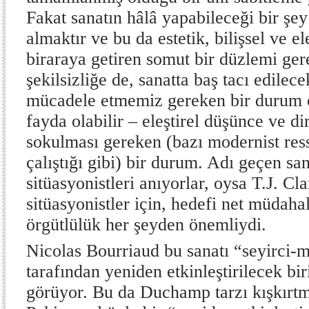
Fakat sanatın hâlâ yapabileceği bir şey 
almaktır ve bu da estetik, bilişsel ve el
biraraya getiren somut bir düzlemi ger
şekilsizliğe de, sanatta baş tacı edilec
mücadele etmemiz gereken bir durum
fayda olabilir – eleştirel düşünce ve di
sokulması gereken (bazı modernist re
çalıştığı gibi) bir durum. Adı geçen san
sitüasyonistleri anıyorlar, oysa T.J. Cl
sitüasyonistler için, hedefi net müdaha
örgütlülük her şeyden önemliydi.
Nicolas Bourriaud bu sanatı “seyirci-
tarafından yeniden etkinleştirilecek bi
görüyor. Bu da Duchamp tarzı kışkırtm