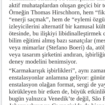
aktif muhataplardan oluşan geçici bir 
Örneğin Thomas Hirschhorn, hem “fik
“enerji saçmak”, hem de “eylemi özgür
izleyicilerini alternatif bir kamusal kül
ötesinde, bu ilişkiyi libidinalleştirmek 
bilim eğitimi almış bazı sanatçılar (me
veya mimarlar (Stefano Boeri) da, atö
veya tasarım şirketini andıran, işbirliğ
deney modelini benimsiyor.
“Karmakarışık işbirlikleri”, aynı zam
enstalasyonlar anlamına geliyor: günü
enstalasyon olağan format, sergi de ya
körükleyen bir etken de, büyük etkinli
bugün yalnızca Venedik’te değil, São P