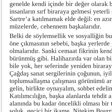
genelde kendi içinde bir değer olarak 
insanların sırf biraraya gelmesi yeterli
Sartre’a katılmamak elde değil: en azı
müzelerde, cehennem başkalarıdır.
Belki de söylemsellik ve sosyalliğin b
öne çıkmasının sebebi, başka yerlerd
olmalarıdır. Sanki cemaat fikrinin kend
bürünmüş gibi. Halihazırda var olan bir 
bile yok, her seferinde yeniden biraray
Çağdaş sanat sergilerinin çoğunun, iyile
toplumsallaşma çalışması görünümü ar
gelin, birlikte oynayalım, sohbet edel
Katılımcılığın, başka alanlarda tehdit 
alanında bu kadar öncelikli olması bir tü
soluk, geçici bir ikame. Nitekim Bourr