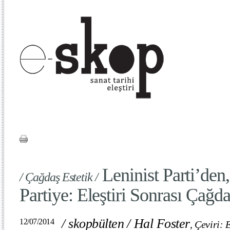
Leninist Parti’den
/ Çağdaş Estetik /
Partiye: Eleştiri Sonrası Çağd
/
skopbülten
/
Hal Foster
12/07/2014
,
Çeviri: 