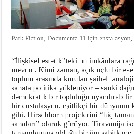
Park Fiction, Documenta 11 için enstalasyon,
“İlişkisel estetik”teki bu imkânlara ra
mevcut. Kimi zaman, açık uçlu bir eser
toplum arasında kurulan şaibeli analoji
sanata politika yükleniyor – sanki dağı
demokratik bir topluluğu uyandırabilir
bir enstalasyon, eşitlikçi bir dünyanın 
gibi. Hirschhorn projelerini “hiç tam
sahaları” olarak görüyor, Tiravanija is
tamamlanmış olduğu bir ânı sabitleme 