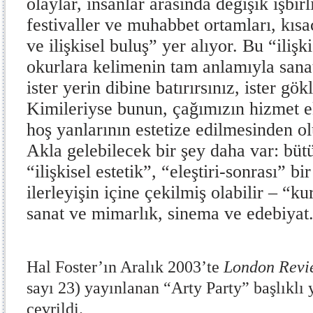
olaylar, insanlar arasında değişik işbirli
festivaller ve muhabbet ortamları, kısa
ve ilişkisel buluş” yer alıyor. Bu “ilişk
okurlara kelimenin tam anlamıyla sanat
ister yerin dibine batırırsınız, ister gök
Kimileriyse bunun, çağımızın hizmet 
hoş yanlarının estetize edilmesinden o
Akla gelebilecek bir şey daha var: büt
“ilişkisel estetik”, “eleştiri-sonrası” b
ilerleyişin içine çekilmiş olabilir – “k
sanat ve mimarlık, sinema ve edebiyat
Hal Foster’ın Aralık 2003’te
London Revi
sayı 23) yayınlanan “Arty Party” başlıklı 
çevrildi.