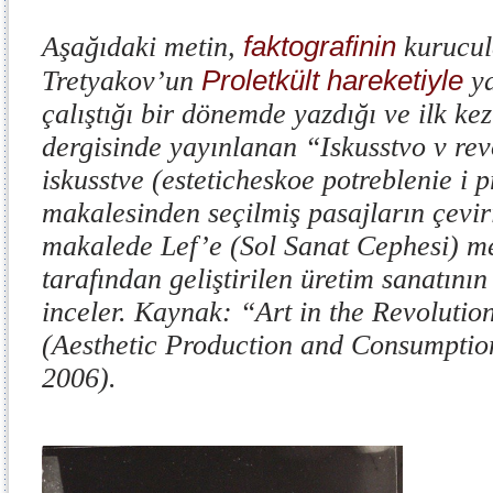
faktografinin
Aşağıdaki metin,
kurucul
Proletkült hareketiyle
Tretyakov’un
ya
çalıştığı bir dönemde yazdığı ve ilk ke
dergisinde yayınlanan “
Iskusstvo v revo
iskusstve (esteticheskoe potreblenie i p
makalesinden seçilmiş pasajların çeviri
makalede Lef’e (Sol Sanat Cephesi) m
tarafından geliştirilen üretim sanatının
inceler. Kaynak: “
Art in the Revolutio
(Aesthetic Production and Consumpti
2006).