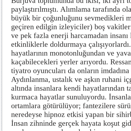
Burjuva toplumunda bu ikisi, iki ayrı 
paylaştırılmıştı. Alımlama tarafında ola
büyük bir çoğunluğunu sevmedikleri ma
geçiren edilgin izleyiciler) boş vakitle
ve pek fazla enerji harcamadan insanı 
etkinliklerle doldurmaya çalışıyorlardı
hayatlarının monotonluğundan ve yava
kaçabilecekleri yerler arıyordu. Ressa
tiyatro oyuncuları da onların imdadına 
Aydınlanma, ustalık ve aşkın ruhani içg
altında insanlara kendi hayatlarından 
kurmaca hayatlar sunuluyordu. İnsanlar
ortamlara götürülüyor; fantezilere sür
neredeyse hipnoz etkisi yapan bir sihi
İnsan zihninde gerçek hayata koşut gi