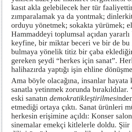
kasıt akla gelebilecek her tür faaliyet
zımparalamak ya da yontmak; dinlerkit
orduyu yönetmek; sokakta yürümek; el
Hammaddeyi toplumsal açıdan yararlı 
keyfine, bir miktar beceri ve bir de bu
bulmaya yönelik titiz bir çaba eklediğ
gereken şeydi “herkes için sanat”. Her
halihazırda yaptığı işin ehline dönüşme
Ama böyle olacağına, insanlar hayata k
sanatla yetinmek zorunda bırakıldılar. 
eski sanatın
demokratikleştirilmesi
nden
etmediği ortaya çıktı. Sanat ürünleri
herkesin erişimine açıldı: Konser salonl
sinemalar emekçi kitlelerle doldu. Şiir