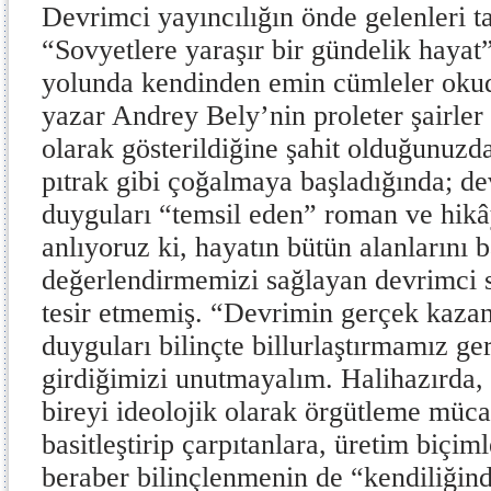
Devrimci yayıncılığın önde gelenleri t
“Sovyetlere yaraşır bir gündelik haya
yolunda kendinden emin cümleler oku
yazar Andrey Bely’nin proleter şairler 
olarak gösterildiğine şahit olduğunuzda
pıtrak gibi çoğalmaya başladığında; de
duyguları “temsil eden” roman ve hikây
anlıyoruz ki, hayatın bütün alanlarını 
değerlendirmemizi sağlayan devrimci s
tesir etmemiş. “Devrimin gerçek kaza
duyguları bilinçte billurlaştırmamız g
girdiğimizi unutmayalım. Halihazırda,
bireyi ideolojik olarak örgütleme müca
basitleştirip çarpıtanlara, üretim biçim
beraber bilinçlenmenin de “kendiliğin