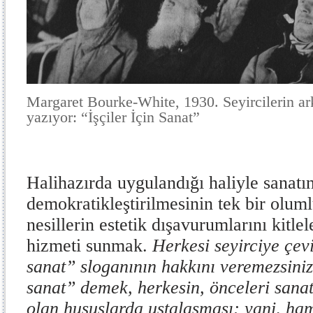
Margaret Bourke-White, 1930. Seyircilerin ar
yazıyor: “İşçiler İçin Sanat”
Halihazırda uygulandığı haliyle sanatı
demokratikleştirilmesinin tek bir oluml
nesillerin estetik dışavurumlarını kitlel
hizmeti sunmak.
Herkesi seyirciye çev
sanat” sloganının hakkını veremezsiniz.
sanat” demek, herkesin, önceleri sanat
olan hususlarda ustalaşması; yani, h