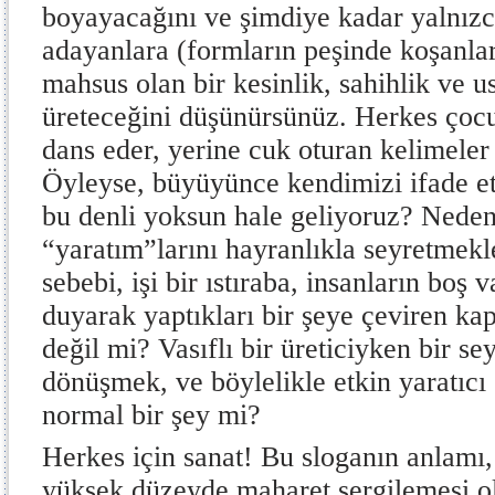
boyayacağını ve şimdiye kadar yalnız
adayanlara (formların peşinde koşanlara
mahsus olan bir kesinlik, sahihlik ve us
üreteceğini düşünürsünüz. Herkes çoc
dans eder, yerine cuk oturan kelimeler i
Öyleyse, büyüyünce kendimizi ifade e
bu denli yoksun hale geliyoruz? Neden 
“yaratım”larını hayranlıkla seyretmek
sebebi, işi bir ıstıraba, insanların boş 
duyarak yaptıkları bir şeye çeviren kapi
değil mi? Vasıflı bir üreticiyken bir sey
dönüşmek, ve böylelikle etkin yaratıcı
normal bir şey mi?
Herkes için sanat! Bu sloganın anlamı, 
yüksek düzeyde maharet sergilemesi ol