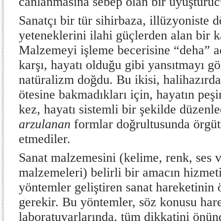
canlanmasına sebep olan bir uyuştur
Sanatçı bir tür sihirbaza, illüzyoniste
yeteneklerini ilahi güçlerden alan bir
Malzemeyi işleme becerisine “deha” ad
karşı, hayatı olduğu gibi yansıtmayı g
natüralizm doğdu. Bu ikisi, halihazırd
ötesine bakmadıkları için, hayatın peşin
kez, hayatı sistemli bir şekilde düzenl
arzulanan
formlar doğrultusunda örgü
etmediler.
Sanat malzemesini (kelime, renk, ses v
malzemeleri) belirli bir amacın hizmet
yöntemler geliştiren sanat hareketini
gerekir. Bu yöntemler, söz konusu har
laboratuvarlarında, tüm dikkatini ön