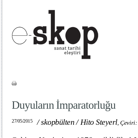
Duyuların İmparatorluğu
/
skopbülten
/
Hito Steyerl
27/05/2015
,
Çeviri: