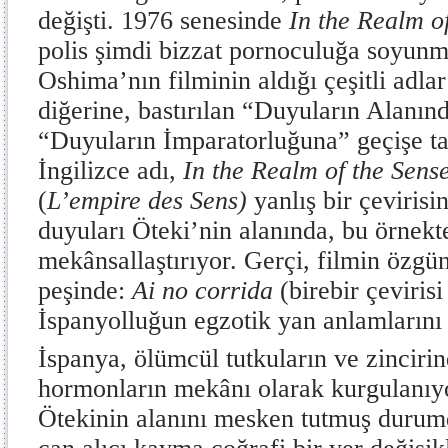
değişti. 1976 senesinde
In the Realm o
polis şimdi bizzat pornoculuğa soyun
Oshima’nın filminin aldığı çeşitli adl
diğerine, bastırılan “Duyuların Alanı
“Duyuların İmparatorluğuna” geçişe ta
İngilizce adı,
In the Realm of the Sens
(
L’empire des Sens)
yanlış bir çevirisi
duyuları Öteki’nin alanında, bu örnekt
mekânsallaştırıyor. Gerçi, filmin özgün
peşinde:
Ai no corrida
(birebir çeviris
İspanyolluğun egzotik yan anlamlarını
İspanya, ölümcül tutkuların ve zincir
hormonların mekânı olarak kurgulanıy
Ötekinin alanını mesken tutmuş durum