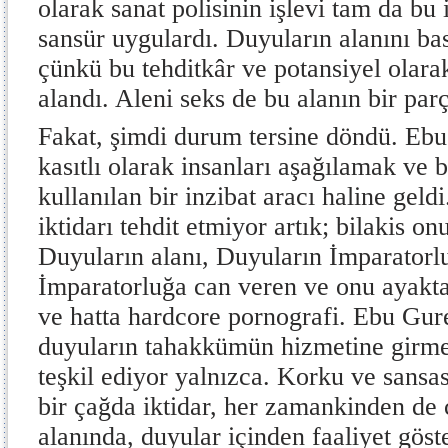
olarak sanat polisinin işlevi tam da bu 
sansür uygulardı. Duyuların alanını ba
çünkü bu tehditkâr ve potansiyel olarak
alandı. Aleni seks de bu alanın bir par
Fakat, şimdi durum tersine döndü. Eb
kasıtlı olarak insanları aşağılamak ve
kullanılan bir inzibat aracı haline geld
iktidarı tehdit etmiyor artık; bilakis on
Duyuların alanı, Duyuların İmparatorl
İmparatorluğa can veren ve onu ayakta
ve hatta hardcore pornografi. Ebu Gur
duyuların tahakkümün hizmetine girmes
teşkil ediyor yalnızca. Korku ve san
bir çağda iktidar, her zamankinden de 
alanında, duyular içinden faaliyet göst