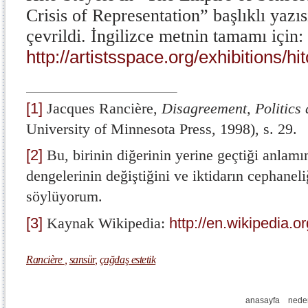
Crisis of Representation” başlıklı yazıs
çevrildi. İngilizce metnin tamamı için:
http://artistsspace.org/exhibitions/hi
[1]
Jacques Rancière,
Disagreement, Politics
University of Minnesota Press, 1998), s. 29.
[2]
Bu, birinin diğerinin yerine geçtiği anlamı
dengelerinin değiştiğini ve iktidarın cephaneliğ
söylüyorum.
[3]
Kaynak Wikipedia:
http://en.wikipedia.o
Rancière
,
sansür
,
çağdaş estetik
anasayfa
nede