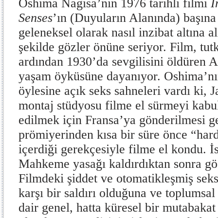
Oshima Nagisa’nın 1976 tarihli filmi
I
Senses
’ın (Duyuların Alanında) başına 
geleneksel olarak nasıl inzibat altına a
şekilde gözler önüne seriyor. Film, tutk
ardından 1930’da sevgilisini öldüren 
yaşam öyküsüne dayanıyor. Oshima’nı
öylesine açık seks sahneleri vardı ki, 
montaj stüdyosu filme el sürmeyi kabu
edilmek için Fransa’ya gönderilmesi ge
prömiyerinden kısa bir süre önce “har
içerdiği gerekçesiyle filme el kondu. 
Mahkeme yasağı kaldırdıktan sonra gös
Filmdeki şiddet ve otomatikleşmiş seks
karşı bir saldırı olduğuna ve toplumsal 
dair genel, hatta küresel bir mutabakat