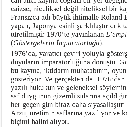
can alıcı kayma coğrafi bir yer değişikl
caizse, niceliksel değil niteliksel bir 
Fransızca adı büyük ihtimalle Roland 
yapan, Japonya esinli şarklılaştırıcı ki
türetilmişti: 1970’te yayınlanan
L’empi
(
Göstergelerin İmparatorluğu
).
1976’da, yaratıcı çeviri yoluyla göster
duyuların imparatorluğuna dönüştü. Gö
bu kayma, iktidarın muhatabının, oyun 
gösteriyor. Ve gerçekten de, 1976’dan b
yazılı hukukun ve geleneksel söylemin
saf duygunun gizemli sularına açıldığı
her geçen gün biraz daha siyasallaştırıl
Arzu, üretimin saflarına yazılıyor ve
biçimi halini alıyor.