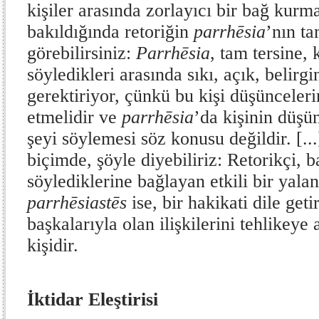
kişiler arasında zorlayıcı bir bağ kurm
bakıldığında retoriğin
parrhēsia
’nın ta
görebilirsiniz:
Parrhēsia
, tam tersine, 
söyledikleri arasında sıkı, açık, belirgin
gerektiriyor, çünkü bu kişi düşüncelerin
etmelidir ve
parrhēsia
’da kişinin düş
şeyi söylemesi söz konusu değildir. [.
biçimde, şöyle diyebiliriz: Retorikçi, b
söylediklerine bağlayan etkili bir yalanc
parrhēsiastēs
ise, bir hakikati dile get
başkalarıyla olan ilişkilerini tehlikeye
kişidir.
İktidar Eleştirisi