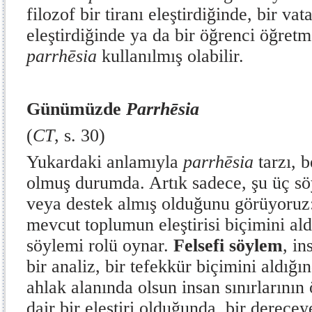
filozof bir tiranı eleştirdiğinde, bir v
eleştirdiğinde ya da bir öğrenci öğretm
parrhēsia
kullanılmış olabilir.
Günümüzde
Parrh
ē
sia
(
CT
, s. 30)
Yukardaki anlamıyla
parrhēsia
tarzı, 
olmuş durumda. Artık sadece, şu üç s
veya destek almış olduğunu görüyoruz
mevcut toplumun eleştirisi biçimini al
söylemi rolü oynar.
Felsefi söylem
, in
bir analiz, bir tefekkür biçimini aldığınd
ahlak alanında olsun insan sınırlarının
dair bir eleştiri olduğunda, bir derece