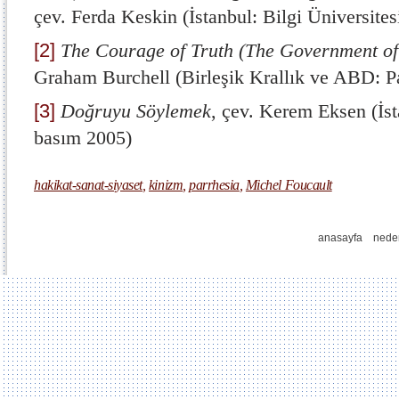
çev. Ferda Keskin (İstanbul: Bilgi Üniversites
[2]
The Courage of Truth
(The Government of 
Graham Burchell (Birleşik Krallık ve ABD: P
[3]
Doğruyu Söylemek
, çev. Kerem Eksen (İsta
basım 2005)
hakikat-sanat-siyaset
,
kinizm
,
parrhesia
,
Michel Foucault
anasayfa
nede