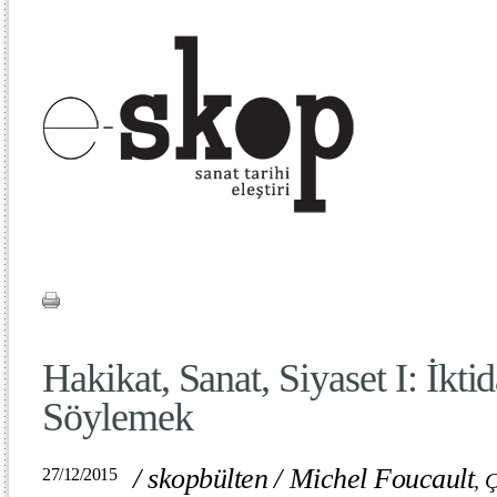
Hakikat, Sanat, Siyaset I: İkti
Söylemek
/
skopbülten
/
Michel Foucault
27/12/2015
,
Ç