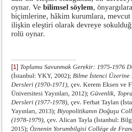
oynar. Ve
bilimsel söylem
, önyargılar
biçimlerine, hâkim kurumlara, mevcut 
ilişkin eleştiri olarak devreye sokulduğ
rolü oynar.
[1]
Toplumu Savunmak Gerekir: 1975-1976 De
(İstanbul: YKY, 2002);
Bilme İstenci Üzerine
Dersleri (1970-1971)
, çev. Kerem Eksen ve Fe
Üniversitesi Yayınları, 2012);
Güvenlik, Topr
Dersleri (1977-1978)
, çev. Ferhat Taylan (İst
Yayınları, 2013);
Biyopolitikanın Doğuşu Col
(1978-1979)
, çev. Alican Tayla (İstanbul: Bilg
2015);
Öznenin Yorumbilgisi Collége de Fran