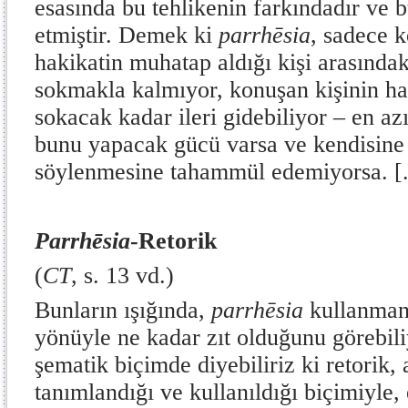
esasında bu tehlikenin farkındadır ve 
etmiştir. Demek ki
parrhēsia
, sadece k
hakikatin muhatap aldığı kişi arasındaki
sokmakla kalmıyor, konuşan kişinin hay
sokacak kadar ileri gidebiliyor – en a
bunu yapacak gücü varsa ve kendisine
söylenmesine tahammül edemiyorsa. [.
Parrh
ē
sia
-Retorik
(
CT
, s. 13 vd.)
Bunların ışığında,
parrhēsia
kullanmanı
yönüyle ne kadar zıt olduğunu görebil
şematik biçimde diyebiliriz ki retorik
tanımlandığı ve kullanıldığı biçimiyle,