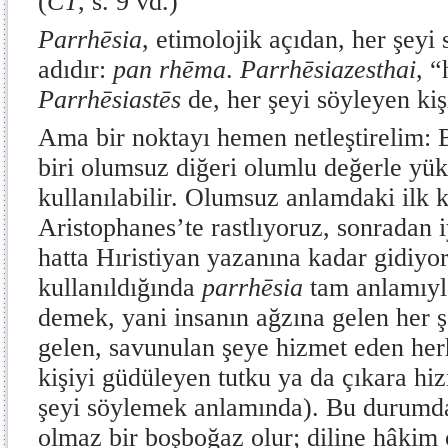
(
CT
, s. 9 vd.)
Parrhēsia
, etimolojik açıdan, her şeyi
adıdır:
pan rhēma
.
Parrhēsiazesthai
, “
Parrhēsiastēs
de, her şeyi söyleyen kişi
Ama bir noktayı hemen netleştirelim:
biri olumsuz diğeri olumlu değerle yük
kullanılabilir. Olumsuz anlamdaki ilk 
Aristophanes’te rastlıyoruz, sonradan i
hatta Hıristiyan yazanına kadar gidiyo
kullanıldığında
parrhēsia
tam anlamıyl
demek, yani insanın ağzına gelen her ş
gelen, savunulan şeye hizmet eden her
kişiyi güdüleyen tutku ya da çıkara hi
şeyi söylemek anlamında). Bu durum
olmaz bir boşboğaz olur; diline hâkim