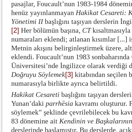
pasajlar, Foucault’nun 1983-1984 dönemi
henüz yayınlanmayan
Hakikat Cesareti: 
Yönetimi II
başlığını taşıyan derslerin İngi
[2]
Her bölümün başına,
CT
kısaltmasıyla
numaraları eklendi; atlanan kısımlar [...] i
Metnin akışını belirginleştirmek üzere, al
eklendi. Foucault’nun 1983 sonbaharında 
Üniversitesi’nde İngilizce olarak verdiği 
[3]
Doğruyu Söylemek
kitabından seçilen b
numarasıyla birlikte ayrıca belirtildi.
Hakikat Cesareti
başlığını taşıyan dersler
Yunan’daki
parrhēsia
kavramı oluşturur. 
söylemek” şeklinde çevrilebilecek bu ka
83 dönemine ait
Kendinin ve Başkalarının
derslerinde başlamıştır. Bu derslerde, açı