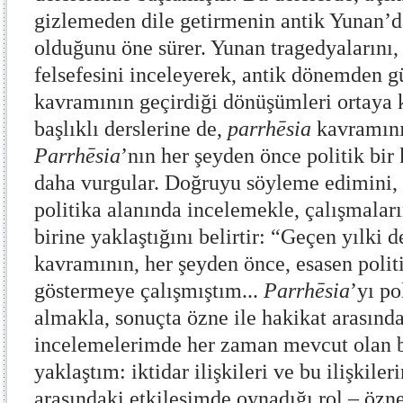
gizlemeden dile getirmenin antik Yunan’
olduğunu öne sürer. Yunan tragedyalarını,
felsefesini inceleyerek, antik dönemden
kavramının geçirdiği dönüşümleri ortaya 
başlıklı derslerine de,
parrhēsia
kavramını
Parrhēsia
’nın her şeyden önce politik bi
daha vurgular. Doğruyu söyleme edimini, k
politika alanında incelemekle, çalışmalar
birine yaklaştığını belirtir: “Geçen yılki 
kavramının, her şeyden önce, esasen poli
göstermeye çalışmıştım...
Parrhēsia
’yı po
almakla, sonuçta özne ile hakikat arasındak
incelemelerimde her zaman mevcut olan b
yaklaştım: iktidar ilişkileri ve bu ilişkiler
arasındaki etkileşimde oynadığı rol – özn