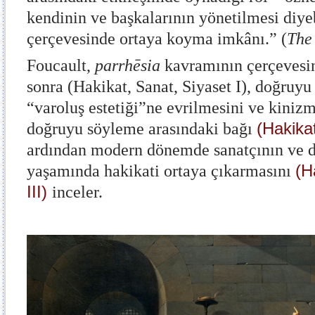
kendinin ve başkalarının yönetilmesi diye
çerçevesinde ortaya koyma imkânı.” (
The
Foucault,
parrhēsia
kavramının çerçevesin
sonra (Hakikat, Sanat, Siyaset I), doğruyu
“varoluş estetiği”ne evrilmesini ve kiniz
(Hakikat
doğruyu söyleme arasındaki bağı
ardından modern dönemde sanatçının ve d
(H
yaşamında hakikati ortaya çıkarmasını
III)
inceler.