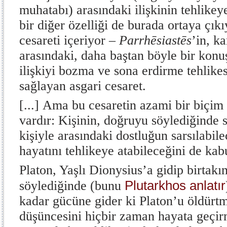
muhatabı) arasındaki ilişkinin tehlikey
bir diğer özelliği de burada ortaya çık
cesareti içeriyor –
Parrhēsiastēs
’in, ka
arasındaki, daha baştan böyle bir ko
ilişkiyi bozma ve sona erdirme tehlike
sağlayan asgari cesaret.
[...]
Ama bu cesaretin azami bir biçim 
vardır: Kişinin, doğruyu söylediğinde
kişiyle arasındaki dostluğun sarsılabile
hayatını tehlikeye atabileceğini de kab
Platon, Yaşlı Dionysius’a gidip birtakı
Plutarkhos anlatır
söylediğinde (bunu
kadar gücüne gider ki Platon’u öldürtm
düşüncesini hiçbir zaman hayata geçir