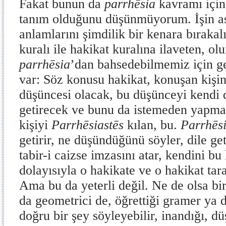
Fakat bunun da
parrhēsia
kavramı için 
tanım olduğunu düşünmüyorum. İşin as
anlamlarını şimdilik bir kenara bıraka
kuralı ile hakikat kuralına ilaveten, o
parrhēsia
’dan bahsedebilmemiz için ge
var: Söz konusu hakikat, konuşan kişi
düşüncesi olacak, bu düşünceyi kendi 
getirecek ve bunu da istemeden yapma
kişiyi
Parrhēsiastēs
kılan, bu.
Parrhēsi
getirir, ne düşündüğünü söyler, dile get
tabir-i caizse imzasını atar, kendini bu
dolayısıyla o hakikate ve o hakikat tar
Ama bu da yeterli değil. Ne de olsa bi
da geometrici de, öğrettiği gramer ya
doğru bir şey söyleyebilir, inandığı, d