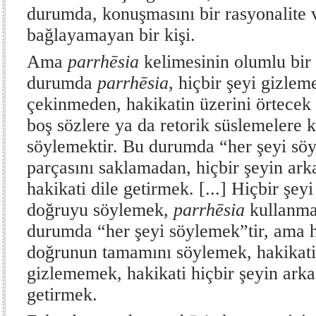
durumda, konuşmasını bir rasyonalite 
bağlayamayan bir kişi.
Ama
parrhēsia
kelimesinin olumlu bir 
durumda
parrhēsia
, hiçbir şeyi gizlem
çekinmeden, hakikatin üzerini örtecek
boş sözlere ya da retorik süslemelere
söylemektir. Bu durumda “her şeyi söy
parçasını saklamadan, hiçbir şeyin ar
hakikati dile getirmek. [...] Hiçbir şe
doğruyu söylemek,
parrhēsia
kullanma
durumda “her şeyi söylemek”tir, ama h
doğrunun tamamını söylemek, hakikatin
gizlememek, hakikati hiçbir şeyin ark
getirmek.