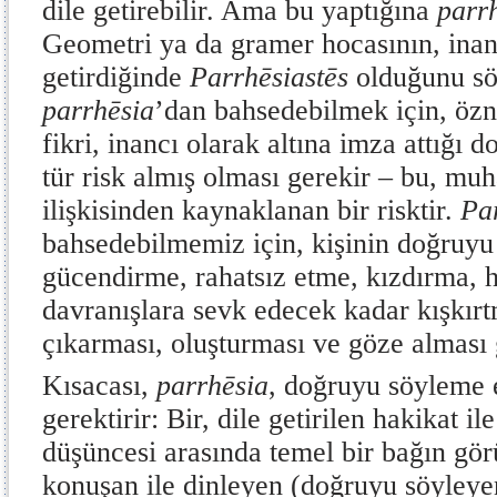
dile getirebilir. Ama bu yaptığına
parr
Geometri ya da gramer hocasının, inand
getirdiğinde
Parrhēsiastēs
olduğunu s
parrhēsia
’dan bahsedebilmek için, özn
fikri, inancı olarak altına imza attığı 
tür risk almış olması gerekir – bu, muh
ilişkisinden kaynaklanan bir risktir.
Pa
bahsedebilmemiz için, kişinin doğruyu 
gücendirme, rahatsız etme, kızdırma, h
davranışlara sevk edecek kadar kışkırt
çıkarması, oluşturması ve göze alması 
Kısacası,
parrhēsia
, doğruyu söyleme e
gerektirir: Bir, dile getirilen hakikat i
düşüncesi arasında temel bir bağın görü
konuşan ile dinleyen (doğruyu söyleye