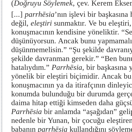
(
Doğruyu Söylemek
, çev. Kerem Eksen
[...]
parrhēsia
’nın işlevi bir başkasına
değil,
eleştiri
sunmaktır. Ve bu eleştiri,
konuşmacının kendisine yöneliktir. “S
düşünüyorsun. Ancak bunu yapmamalı
düşünmemelisin.” “Şu şekilde davranıy
şekilde davranman gerekir.” “Ben bun
hatalıydım.”
Parrhēsia
, bir başkasına 
yönelik bir eleştiri biçimidir. Ancak bu
konuşmacının ya da itirafçının dinleyic
konumda bulunduğu bir durumda gerçe
daima hitap ettiği kimseden daha güç
Parrhēsia
bir anlamda “aşağıdan” geli
nedenle bir Yunan, bir çocuğu eleştire
babanın
parrhēsia
kullandığını söylem